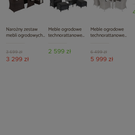
B
G
Narożny zestaw
Meble ogrodowe
Meble ogrodowe
mebli ogrodowych
technorattanowe
technorattanowe
Bergamo Brown
Sofia Grey / Grey
Bristol 180 cm
Mat / Brown
Melange
White / Grey 6+1
2 599 zł
Melange
3 699 zł
6 499 zł
3 299 zł
5 999 zł