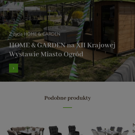
Z życia HOME & GARDEN
HOME & GARDEN na XII Krajowej
Wystawie Miasto Ogród
Podobne produkty
M
t