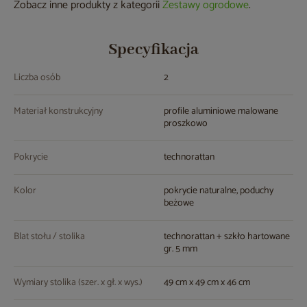
Zobacz inne produkty z kategorii
Zestawy ogrodowe
.
Specyfikacja
Liczba osób
2
Materiał konstrukcyjny
profile aluminiowe malowane
proszkowo
Pokrycie
technorattan
Kolor
pokrycie naturalne, poduchy
beżowe
Blat stołu / stolika
technorattan + szkło hartowane
gr. 5 mm
Wymiary stolika (szer. x gł. x wys.)
49 cm x 49 cm x 46 cm