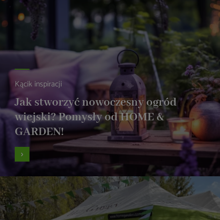
Kącik inspiracji
Jak stworzyć nowoczesny ogród
wiejski? Pomysły od HOME &
GARDEN!