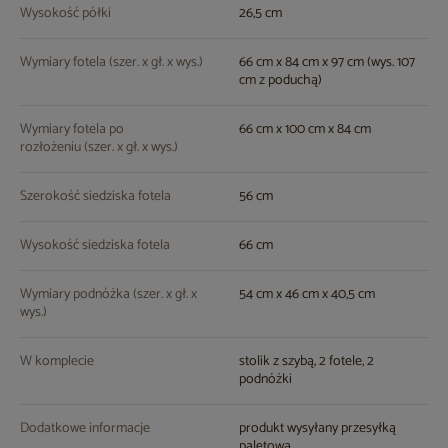
Wysokość półki
26,5 cm
Wymiary fotela (szer. x gł. x wys.)
66 cm x 84 cm x 97 cm (wys. 107
cm z poduchą)
Wymiary fotela po
66 cm x 100 cm x 84 cm
rozłożeniu (szer. x gł. x wys.)
Szerokość siedziska fotela
56 cm
Wysokość siedziska fotela
66 cm
Wymiary podnóżka (szer. x gł. x
54 cm x 46 cm x 40,5 cm
wys.)
W komplecie
stolik z szybą, 2 fotele, 2
podnóżki
Dodatkowe informacje
produkt wysyłany przesyłką
paletową