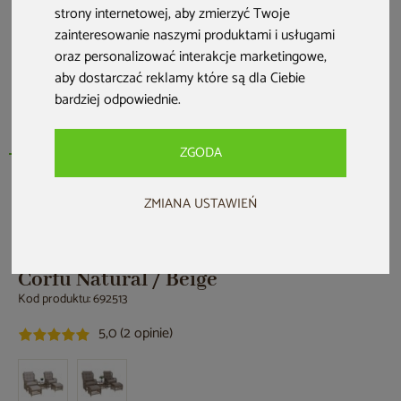
strony internetowej
,
aby zmierzyć Twoje
zainteresowanie naszymi produktami i usługami
oraz personalizować interakcje marketingowe
,
aby dostarczać reklamy które są dla Ciebie
bardziej odpowiednie
.
ZGODA
ZMIANA USTAWIEŃ
Nowość
HOME & GARDEN
Meble ogrodowe technorattanowe
Corfu Natural / Beige
Kod produktu: 692513
5,0 (2 opinie)