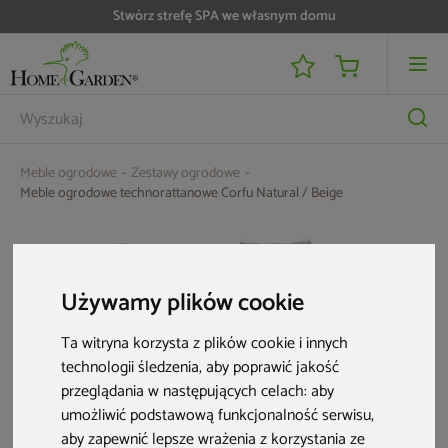
Do 25 000 zł zwrotu na kartę i raty RRSO 0%
Meble ogrodowe
Zestawy ogrodowe
Meble ogrodowe technorattanowe Corfu Natural / Beige
Używamy plików cookie
Ta witryna korzysta z plików cookie i innych
technologii śledzenia, aby poprawić jakość
przeglądania w następujących celach:
aby
umożliwić podstawową funkcjonalność serwisu
,
aby zapewnić lepsze wrażenia z korzystania ze