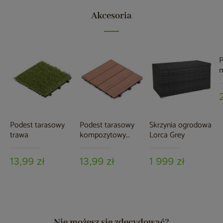
Akcesoria
P
m
2
c
Podest tarasowy
Podest tarasowy
Skrzynia ogrodowa
trawa
kompozytowy
Lorca Grey
brązowy
13,99 zł
13,99 zł
1 999 zł
Nie możesz się zdecydować?