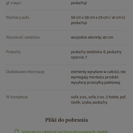
gł. x wys.)
poduchą)
Wymiary pufa
58 cm x 58 cm x 29 cm / 41 cm (z
poduchą)
Wysokość siedziska
wszystkie elemnty: 40 cm
Poduchy
poduchy siedziska: 8, poduchy
oparcia: 7
Dodatkowe informacje
elementy wysyłane w całości, nie
wymagają montażu; produkt
wysyłany przesyłką paletową;
W komplecie
sofa 3-os., sofa 2-os. 2 fotele, puf,
stolik, szyba, poduchy
Pliki do pobrania
Instrukcja obsługi technorattanowych mebli