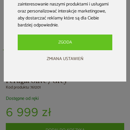
zainteresowanie naszymi produktami i usługami
oraz personalizować interakcje marketingowe
,
aby dostarczać reklamy które są dla Ciebie
bardziej odpowiednie
.
ZGODA
ZMIANA USTAWIEŃ
HOME & GARDEN
Meble ogrodowe technorattanowe
Perugia Olive / Grey
Kod produktu: 761201
Dostępne od ręki
6 999 zł