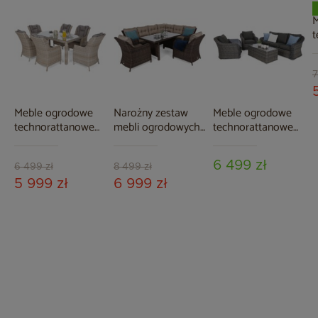
M
t
F
G
M
7
Meble ogrodowe
Narożny zestaw
Meble ogrodowe
technorattanowe
mebli ogrodowych
technorattanowe
Bristol 180 cm
prawy California
Foggia Silk Grey /
Beige / Beige
Brown Mat / Brown
Grey Melange
6 499 zł
Melange 6+1
Melange
6 499 zł
8 499 zł
5 999 zł
6 999 zł