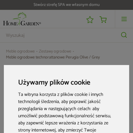
Stwórz strefę SPA we własnym domu
Do 25 000 zł zwrotu na kartę i raty RRSO 0%
Meble ogrodowe
Zestawy ogrodowe
Meble ogrodowe technorattanowe Perugia Olive / Grey
Używamy plików cookie
Ta witryna korzysta z plików cookie i innych
technologii śledzenia, aby poprawić jakość
przeglądania w następujących celach:
aby
umożliwić podstawową funkcjonalność serwisu
,
aby zapewnić lepsze wrażenia z korzystania ze
strony internetowej
,
aby zmierzyć Twoje