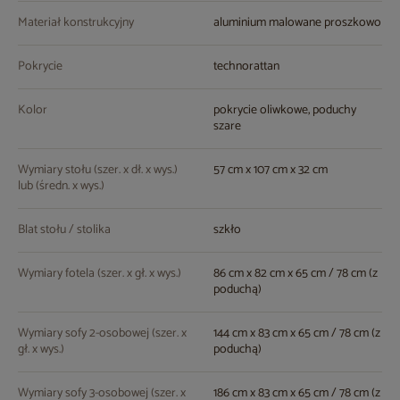
Materiał konstrukcyjny
aluminium malowane proszkowo
Pokrycie
technorattan
Kolor
pokrycie oliwkowe, poduchy
szare
Wymiary stołu (szer. x dł. x wys.)
57 cm x 107 cm x 32 cm
lub (średn. x wys.)
Blat stołu / stolika
szkło
Wymiary fotela (szer. x gł. x wys.)
86 cm x 82 cm x 65 cm / 78 cm (z
poduchą)
Wymiary sofy 2-osobowej (szer. x
144 cm x 83 cm x 65 cm / 78 cm (z
gł. x wys.)
poduchą)
Wymiary sofy 3-osobowej (szer. x
186 cm x 83 cm x 65 cm / 78 cm (z