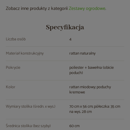
Zobacz inne produkty z kategorii
Zestawy ogrodowe
.
Specyfikacja
Liczba osób
4
Materiał konstrukcyjny
rattan naturalny
Pokrycie
poliester + bawełna (obicie
poduch)
Kolor
rattan miodowy; poduchy
kremowe
Wymiary stolika (średn. x wys.)
70 cm x 56 cm; półeczka: 35 cm
na wys. 28 cm
Średnica stolika (bez szyby)
60 cm