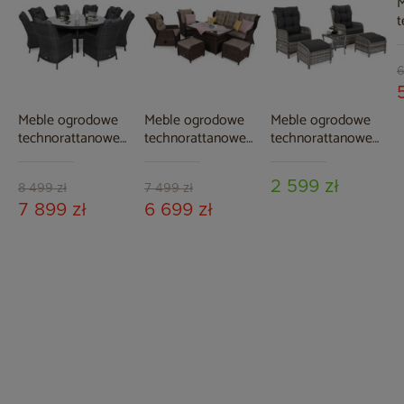
M
t
F
B
6
Meble ogrodowe
Meble ogrodowe
Meble ogrodowe
technorattanowe
technorattanowe
technorattanowe
Bristol Round
Memfis Brown Mat
Sofia Light Grey /
Elegant 180 cm
/ Brown Melange
Grey Melange
2 599 zł
Grey / Grey
8 499 zł
7 499 zł
Melange 8+1
7 899 zł
6 699 zł