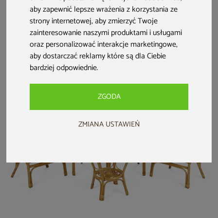
Meble ogrodowe
Meble ogrodowe
Meble ogrodowe
aby zapewnić lepsze wrażenia z korzystania ze
technorattanowe
rattanowe Diego
technorattanowe
strony internetowej
,
aby zmierzyć Twoje
Bristol Round
Honey / Cream 3+1
Sofia Beige / Beige
zainteresowanie naszymi produktami i usługami
Elegant 150 cm
Melange
2 599 zł
Grey / Grey
oraz personalizować interakcje marketingowe
,
6 999 zł
2 299 zł
Melange 6+1
5 999 zł
1 999 zł
aby dostarczać reklamy które są dla Ciebie
bardziej odpowiednie
.
ZGODA
ZMIANA USTAWIEŃ