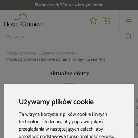
Do 25 000 zł zwrotu na kartę i raty RRSO 0%
Meble ogrodowe
Zestawy ogrodowe
Meble ogrodowe rattanowe Bahama Honey / Cream 3+1
Aktualne oferty
Bestseller
Używamy plików cookie
M
r
B
Ta witryna korzysta z plików cookie i innych
C
technologii śledzenia, aby poprawić jakość
2
przeglądania w następujących celach:
aby
umożliwić podstawową funkcjonalność serwisu
,