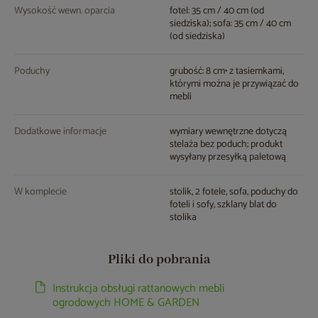
Wysokość wewn. oparcia
fotel: 35 cm / 40 cm (od
siedziska); sofa: 35 cm / 40 cm
(od siedziska)
Poduchy
grubość: 8 cm• z tasiemkami,
którymi można je przywiązać do
mebli
Dodatkowe informacje
wymiary wewnętrzne dotyczą
stelaża bez poduch; produkt
wysyłany przesyłką paletową
W komplecie
stolik, 2 fotele, sofa, poduchy do
foteli i sofy, szklany blat do
stolika
Pliki do pobrania
Instrukcja obsługi rattanowych mebli
ogrodowych HOME & GARDEN