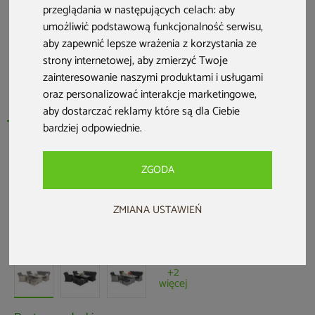
przeglądania w następujących celach:
aby
umożliwić podstawową funkcjonalność serwisu
,
aby zapewnić lepsze wrażenia z korzystania ze
strony internetowej
,
aby zmierzyć Twoje
zainteresowanie naszymi produktami i usługami
oraz personalizować interakcje marketingowe
,
aby dostarczać reklamy które są dla Ciebie
bardziej odpowiednie
.
HOME & GARDEN
ZGODA
Meble ogrodowe technorattanowe
Bergamo Beige / Beige Melange
ZMIANA USTAWIEŃ
Kod produktu: 923006
5,0 (19 opinii)
+2
więcej