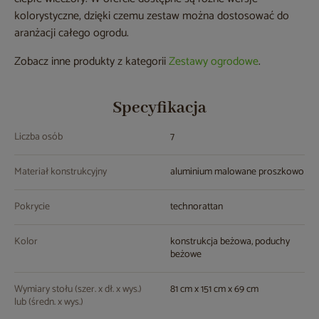
kolorystyczne, dzięki czemu zestaw można dostosować do
aranżacji całego ogrodu.
Zobacz inne produkty z kategorii
Zestawy ogrodowe
.
Specyfikacja
Liczba osób
7
Materiał konstrukcyjny
aluminium malowane proszkowo
Pokrycie
technorattan
Kolor
konstrukcja beżowa, poduchy
beżowe
Wymiary stołu (szer. x dł. x wys.)
81 cm x 151 cm x 69 cm
lub (średn. x wys.)