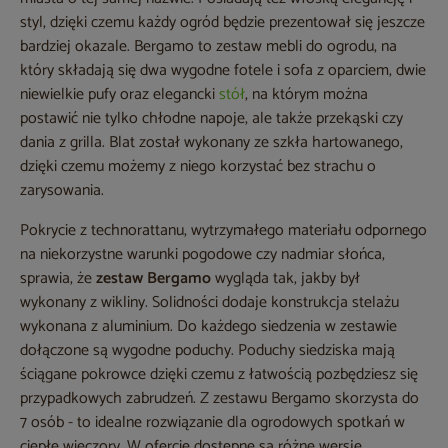
styl, dzięki czemu każdy ogród będzie prezentował się jeszcze
bardziej okazale. Bergamo to zestaw mebli do ogrodu, na
który składają się dwa wygodne fotele i sofa z oparciem, dwie
niewielkie pufy oraz elegancki
stół
, na którym można
postawić nie tylko chłodne napoje, ale także przekąski czy
dania z grilla. Blat został wykonany ze szkła hartowanego,
dzięki czemu możemy z niego korzystać bez strachu o
zarysowania.
Pokrycie z technorattanu, wytrzymałego materiału odpornego
na niekorzystne warunki pogodowe czy nadmiar słońca,
sprawia, że
zestaw Bergamo
wygląda tak, jakby był
wykonany z wikliny. Solidności dodaje konstrukcja stelażu
wykonana z aluminium. Do każdego siedzenia w zestawie
dołączone są wygodne poduchy. Poduchy siedziska mają
ściągane pokrowce dzięki czemu z łatwością pozbędziesz się
przypadkowych zabrudzeń. Z zestawu Bergamo skorzysta do
7 osób - to idealne rozwiązanie dla ogrodowych spotkań w
ciepłe wieczory. W ofercie dostępne są różne wersje