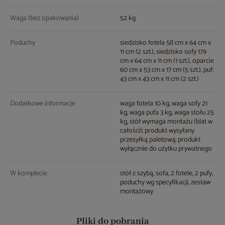
Waga (bez opakowania)
52 kg
Poduchy
siedzisko fotela 58 cm x 64 cm x
11 cm (2 szt.), siedzisko sofy 179
cm x 64 cm x 11 cm (1 szt.), oparcie
60 cm x 53 cm x 17 cm (5 szt.), puf:
43 cm x 43 cm x 11 cm (2 szt.)
Dodatkowe informacje
waga fotela 10 kg, waga sofy 21
kg, waga pufa 3 kg, waga stołu 25
kg, stół wymaga montażu (blat w
całości); produkt wysyłany
przesyłką paletową; produkt
wyłącznie do użytku prywatnego
W komplecie
stół z szybą, sofa, 2 fotele, 2 pufy,
poduchy wg specyfikacji, zestaw
montażowy
Pliki do pobrania