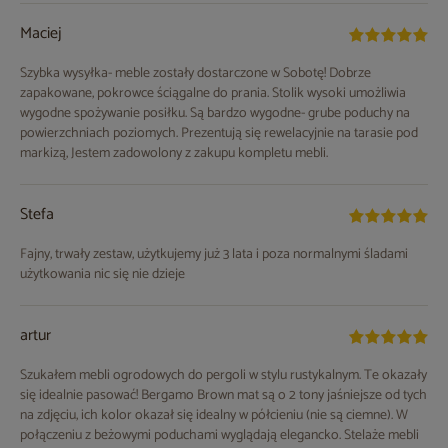
Maciej
Szybka wysyłka- meble zostały dostarczone w Sobotę! Dobrze
zapakowane, pokrowce ściągalne do prania. Stolik wysoki umożliwia
wygodne spożywanie posiłku. Są bardzo wygodne- grube poduchy na
powierzchniach poziomych. Prezentują się rewelacyjnie na tarasie pod
markizą, Jestem zadowolony z zakupu kompletu mebli.
Stefa
Fajny, trwały zestaw, użytkujemy już 3 lata i poza normalnymi śladami
użytkowania nic się nie dzieje
artur
Szukałem mebli ogrodowych do pergoli w stylu rustykalnym. Te okazały
się idealnie pasować! Bergamo Brown mat są o 2 tony jaśniejsze od tych
na zdjęciu, ich kolor okazał się idealny w półcieniu (nie są ciemne). W
połączeniu z beżowymi poduchami wyglądają elegancko. Stelaże mebli