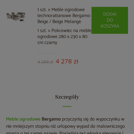
1 szt. × Meble ogrodowe
DODAJ
technorattanowe Bergamo
DO
Beige / Beige Melange
KOSZYKA
1 szt. × Pokrowiec na meble
ogrodowe 280 x 230 x 80
cm czarny
4 278 zł
4 298 zł
Szczegóły
Meble ogrodowe
Bergamo
przyczynią się do wypoczynku w
nie mniejszym stopniu niż urlopowy wypad do malowniczego
miasta o tej samej nazwie. Posiadają też włoską elegancję i