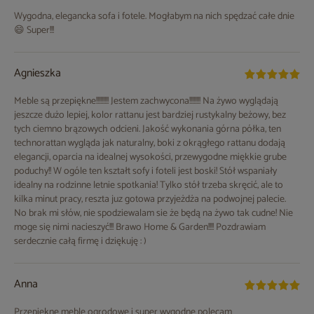
Wygodna, elegancka sofa i fotele. Mogłabym na nich spędzać całe dnie
😄 Super!!!
Agnieszka
Meble są przepiękne!!!!!!!!! Jestem zachwycona!!!!!!!! Na żywo wyglądają
jeszcze dużo lepiej, kolor rattanu jest bardziej rustykalny beżowy, bez
tych ciemno brązowych odcieni. Jakość wykonania górna półka, ten
technorattan wygląda jak naturalny, boki z okrągłego rattanu dodają
elegancji, oparcia na idealnej wysokości, przewygodne miękkie grube
poduchy!! W ogóle ten kształt sofy i foteli jest boski! Stół wspaniały
idealny na rodzinne letnie spotkania! Tylko stół trzeba skręcić, ale to
kilka minut pracy, reszta juz gotowa przyjeżdża na podwojnej palecie.
No brak mi słów, nie spodziewalam sie że będą na żywo tak cudne! Nie
moge się nimi nacieszyć!!! Brawo Home & Garden!!!! Pozdrawiam
serdecznie całą firmę i dziękuję : )
Anna
Przepiękne meble ogrodowe i super wygodne polecam