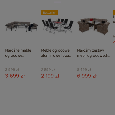
Bestseller
M
a
S
G
M
5
Narożne meble
Meble ogrodowe
Narożny zestaw
ogrodowe
aluminiowe Ibiza
mebli ogrodowych
aluminiowe Miami
185 cm Silver /
lewy California
Grey / Taupe
Black 8+1
Ginger / Brown
Melange
3 999 zł
2 599 zł
8 499 zł
3 699 zł
2 199 zł
6 999 zł