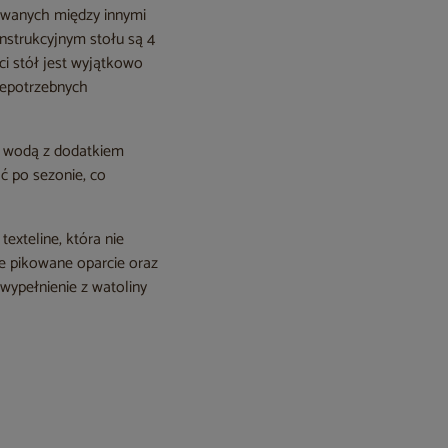
ywanych między innymi
strukcyjnym stołu są 4
ci stół jest wyjątkowo
niepotrzebnych
ą wodą z dodatkiem
ć po sezonie, co
exteline, która nie
nie pikowane oparcie oraz
wypełnienie z watoliny