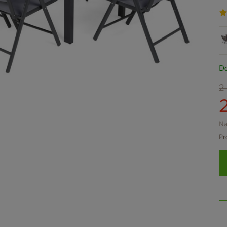
Do
2
Na
Pr