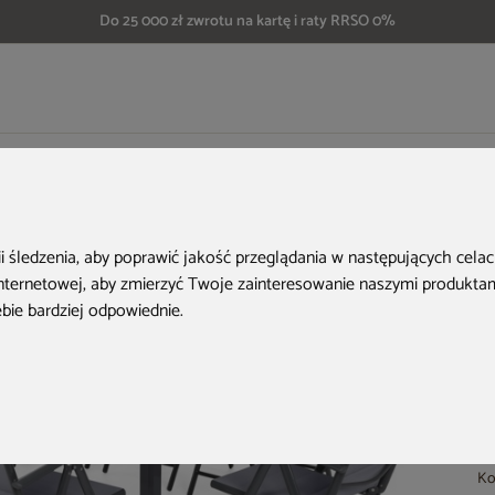
Do 25 000 zł zwrotu na kartę i raty RRSO 0%
rodowe
Meble ogrodowe aluminiowe Ibiza 185 cm Grey / Window Grey 8+1
H
ii śledzenia, aby poprawić jakość przeglądania w następujących cela
internetowej
,
aby zmierzyć Twoje zainteresowanie naszymi produktami
ebie bardziej odpowiednie
.
Ko