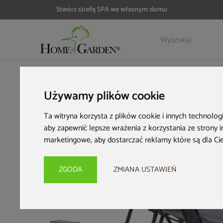
Stwórz strefę SPA we własnym domu
Szczegóły
Opinie
Akcesoria
HOME & GARDEN
Meble ogrodowe
Aluminiowe meble og
Używamy plików cookie
Ta witryna korzysta z plików cookie i innych technolog
aby zapewnić lepsze wrażenia z korzystania ze strony 
marketingowe
,
aby dostarczać reklamy które są dla Ci
ZGODA
ZMIANA USTAWIEŃ