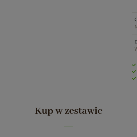
O
N
W
Kup w zestawie