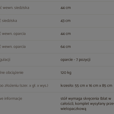
ć wewn. siedziska
44 cm
 siedziska
43 cm
ć wewn. oparcia
44 cm
 wewn. oparcia
64 cm
gulacji
oparcie - 7 pozycji
ne obciążenie
120 kg
 złożeniu (szer. x gł. x wys.)
krzesło: 55 cm x 16 cm x 85 cm
e informacje
stół wymaga skręcenia (blat w
całości), komplet wysyłany prze
wielopaczkową