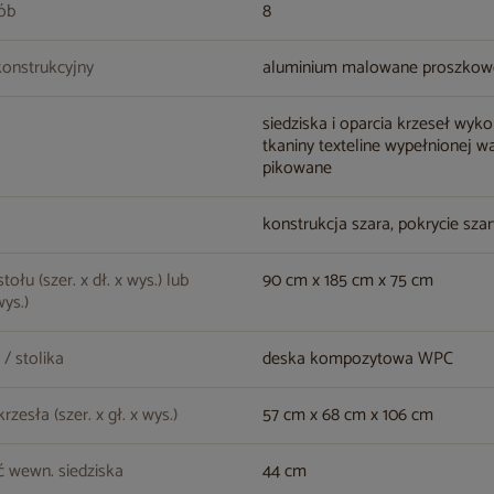
sób
8
konstrukcyjny
aluminium malowane proszko
siedziska i oparcia krzeseł wyk
tkaniny texteline wypełnionej wa
pikowane
konstrukcja szara, pokrycie sza
ołu (szer. x dł. x wys.) lub
90 cm x 185 cm x 75 cm
wys.)
 / stolika
deska kompozytowa WPC
zesła (szer. x gł. x wys.)
57 cm x 68 cm x 106 cm
 wewn. siedziska
44 cm