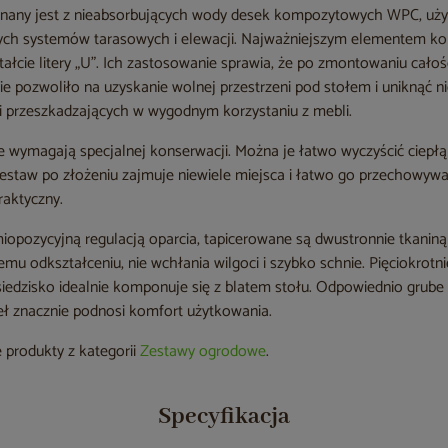
konany jest z nieabsorbujących wody desek kompozytowych WPC, uż
ych systemów tarasowych i elewacji. Najważniejszym elementem kon
tałcie litery „U”. Ich zastosowanie sprawia, że po zmontowaniu całoś
nie pozwoliło na uzyskanie wolnej przestrzeni pod stołem i uniknąć 
 przeszkadzających w wygodnym korzystaniu z mebli.
e wymagają specjalnej konserwacji. Można je łatwo wyczyścić ciepł
estaw po złożeniu zajmuje niewiele miejsca i łatwo go przechowywa
raktyczny.
iopozycyjną regulacją oparcia, tapicerowane są dwustronnie tkaniną t
łemu odkształceniu, nie wchłania wilgoci i szybko schnie. Pięciokrot
iedzisko idealnie komponuje się z blatem stołu. Odpowiednio grube 
seł znacznie podnosi komfort użytkowania.
 produkty z kategorii
Zestawy ogrodowe
.
Specyfikacja