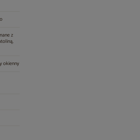
wo
onane z
toliną,
ry okienny