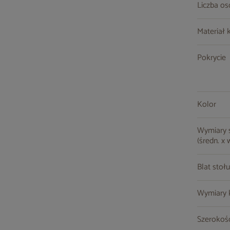
Liczba o
Materiał 
Pokrycie
Kolor
Wymiary st
(średn. x 
Blat stołu
Wymiary kr
Szerokość