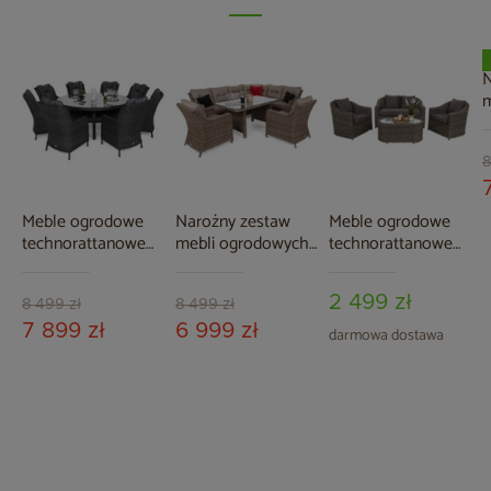
N
m
F
G
D
8
Meble ogrodowe
Narożny zestaw
Meble ogrodowe
technorattanowe
mebli ogrodowych
technorattanowe
Bristol Round
prawy California
Modena Silk Grey /
Elegant 180 cm
Ginger / Brown
Melange
2 499 zł
Grey / Grey
Melange
8 499 zł
8 499 zł
Melange 8+1
7 899 zł
6 999 zł
darmowa dostawa