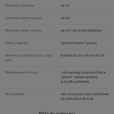
Wysokość siedziska
42 cm
Szerokość wewn. oparcia
45 cm
Wysokość wewn. oparcia
64 cm / 68 cm (od siedziska)
Zakres regulacji
oparcie krzesła: 7 pozycji
Wymiary po złożeniu (szer. x gł. x
krzesło: 55 cm x 18 cm x 87 cm
wys.)
Dodatkowe informacje
• stół wymaga skręcenia (blat w
całości) • zestaw wysyłany
przesyłką paletową
W komplecie
stół, 12 krzeseł, śruby montażowe
do stołu, klucz do śrub