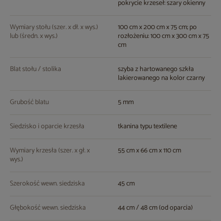
pokrycie krzeseł: szary okienny
Wymiary stołu (szer. x dł. x wys.)
100 cm x 200 cm x 75 cm; po
lub (średn. x wys.)
rozłożeniu: 100 cm x 300 cm x 75
cm
Blat stołu / stolika
szyba z hartowanego szkła
lakierowanego na kolor czarny
Grubość blatu
5 mm
Siedzisko i oparcie krzesła
tkanina typu textilene
Wymiary krzesła (szer. x gł. x
55 cm x 66 cm x 110 cm
wys.)
Szerokość wewn. siedziska
45 cm
Głębokość wewn. siedziska
44 cm / 48 cm (od oparcia)