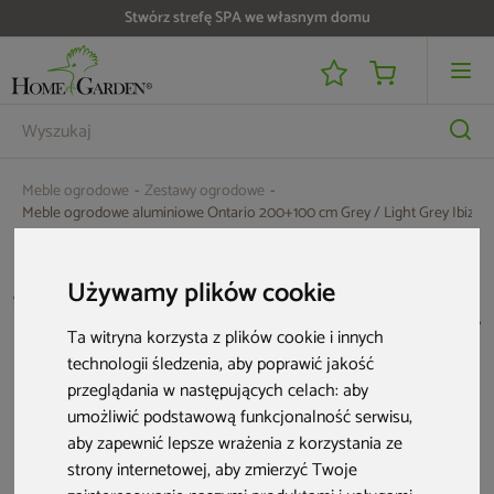
Stwórz strefę SPA we własnym domu
Meble ogrodowe
Zestawy ogrodowe
Meble ogrodowe aluminiowe Ontario 200+100 cm Grey / Light Grey Ibiza G
Używamy plików cookie
Ta witryna korzysta z plików cookie i innych
technologii śledzenia, aby poprawić jakość
przeglądania w następujących celach:
aby
umożliwić podstawową funkcjonalność serwisu
,
aby zapewnić lepsze wrażenia z korzystania ze
strony internetowej
,
aby zmierzyć Twoje