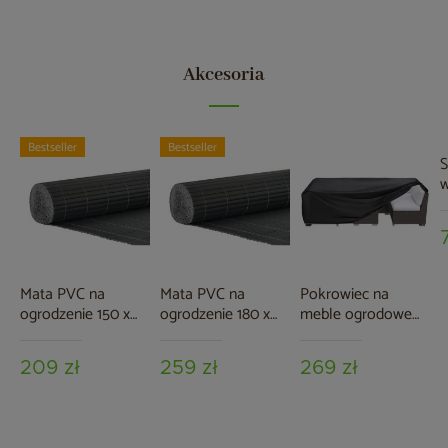
Akcesoria
Bestseller
Bestseller
S
G
Mata PVC na
Mata PVC na
Pokrowiec na
ogrodzenie 150 x
ogrodzenie 180 x
meble ogrodowe
500 cm szara
500 cm szara
180 x 300 x 70 cm
czarny
209 zł
259 zł
269 zł