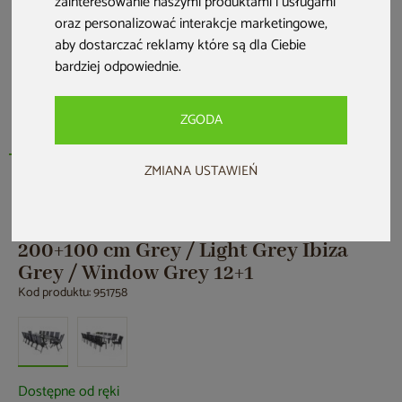
zainteresowanie naszymi produktami i usługami
oraz personalizować interakcje marketingowe
,
aby dostarczać reklamy które są dla Ciebie
bardziej odpowiednie
.
ZGODA
ZMIANA USTAWIEŃ
HOME & GARDEN
Meble ogrodowe aluminiowe Ontario
200+100 cm Grey / Light Grey Ibiza
Grey / Window Grey 12+1
Kod produktu: 951758
Dostępne od ręki