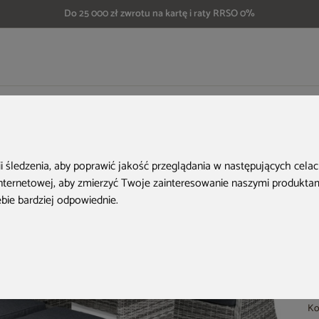
Do 25 000 zł zwrotu na kartę i raty RRSO 0%
eble ogrodowe technorattanowe Bergamo Light Grey / Grey Melange
H
ii śledzenia, aby poprawić jakość przeglądania w następujących cela
internetowej
,
aby zmierzyć Twoje zainteresowanie naszymi produktami
ebie bardziej odpowiednie
.
Ko