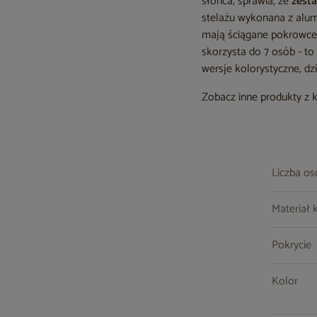
słońca, sprawia, że
zest
stelażu wykonana z alum
mają ściągane pokrowce
skorzysta do 7 osób - to
wersje kolorystyczne, d
Zobacz inne produkty z 
Liczba o
Materiał 
Pokrycie
Kolor