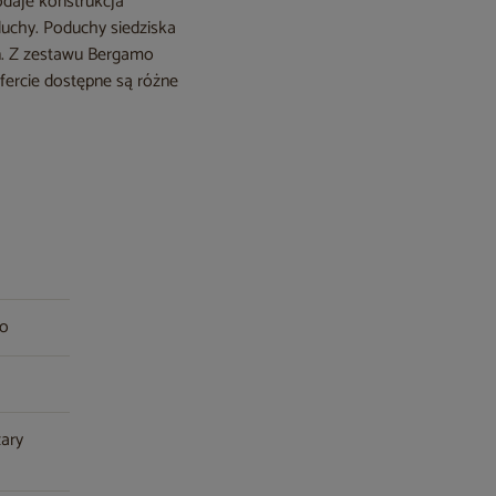
odaje konstrukcja
uchy. Poduchy siedziska
ń. Z zestawu Bergamo
fercie dostępne są różne
wo
zary