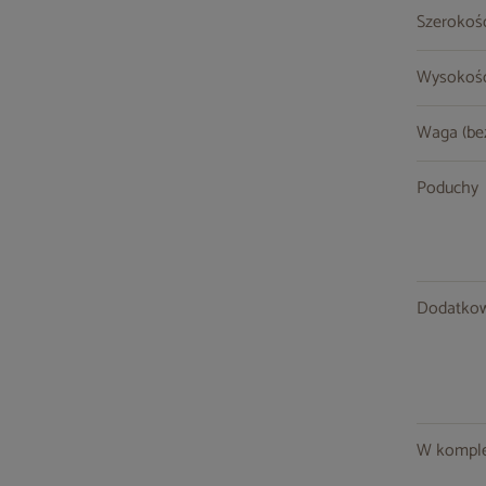
Szerokoś
Wysokość
Waga (be
Poduchy
Dodatkow
W komple