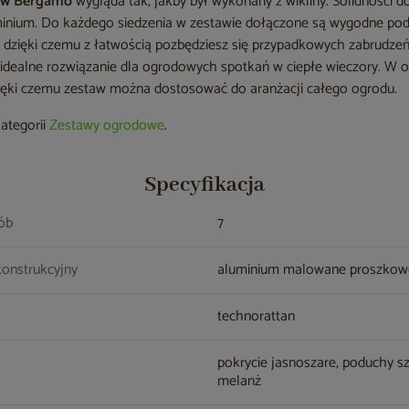
aw Bergamo
wygląda tak, jakby był wykonany z wikliny. Solidności d
inium. Do każdego siedzenia w zestawie dołączone są wygodne pod
 dzięki czemu z łatwością pozbędziesz się przypadkowych zabrudze
 idealne rozwiązanie dla ogrodowych spotkań w ciepłe wieczory. W o
zięki czemu zestaw można dostosować do aranżacji całego ogrodu.
kategorii
Zestawy ogrodowe
.
Specyfikacja
sób
7
konstrukcyjny
aluminium malowane proszko
technorattan
pokrycie jasnoszare, poduchy s
melanż