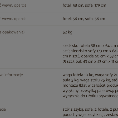
ć wewn. oparcia
fotel: 58 cm, sofa: 179 cm
 wewn. oparcia
fotel: 56 cm, sofa: 56 cm
z opakowania)
52 kg
siedzisko fotela 58 cm x 64 cm x
szt.), siedzisko sofy 179 cm x 64
cm (1 szt.), oparcie 60 cm x 53 
(5 szt.), puf: 43 cm x 43 cm x 11 c
e informacje
waga fotela 10 kg, waga sofy 21
pufa 3 kg, waga stołu 25 kg, s
montażu (blat w całości); produ
wysyłany przesyłką paletową; p
wyłącznie do użytku prywatneg
cie
stół z szybą, sofa, 2 fotele, 2 pu
poduchy wg specyfikacji, zesta