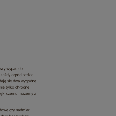
powy wypad do
u każdy ogród będzie
adają się dwa wygodne
nie tylko chłodne
dzięki czemu możemy z
odowe czy nadmiar