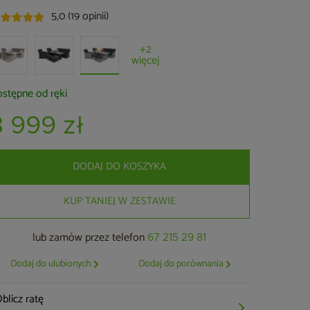
5,0 (19 opinii)
+2
więcej
stępne od ręki
3 999 zł
DODAJ DO KOSZYKA
KUP TANIEJ W ZESTAWIE
lub zamów przez telefon
67 215 29 81
Dodaj do ulubionych
Dodaj do porównania
blicz ratę