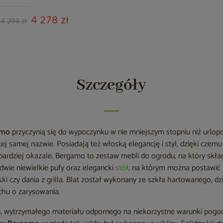
4 278 zł
4 298 zł
Szczegóły
amo
przyczynią się do wypoczynku w nie mniejszym stopniu niż urlo
j samej nazwie. Posiadają też włoską elegancję i styl, dzięki czem
 bardziej okazale. Bergamo to zestaw mebli do ogrodu, na który skł
 dwie niewielkie pufy oraz elegancki
stół
, na którym można postawić 
ski czy dania z grilla. Blat został wykonany ze szkła hartowanego, 
chu o zarysowania.
u, wytrzymałego materiału odpornego na niekorzystne warunki pog