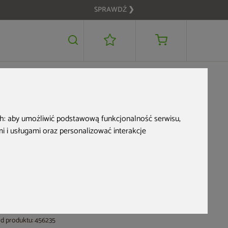
SPRAWDŹ ❯
3 999 zł
DODAJ DO KOSZYKA
OME & GARDEN
ch:
aby umożliwić podstawową funkcjonalność serwisu
,
Meble ogrodowe
 i usługami oraz personalizować interakcje
technorattanowe
Bergamo Light Grey /
Grey Melange
d produktu: 456235