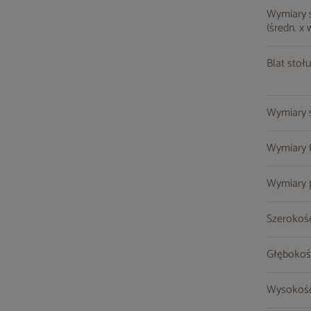
Wymiary st
(średn. x 
Blat stołu
Wymiary so
Wymiary fo
Wymiary pu
Szerokość
Głębokoś
Wysokość