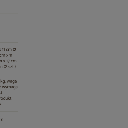
 11 cm (2
 cm x 11
cm x 17 cm
m (2 szt.)
 kg, waga
tół wymaga
kt
rodukt
o
fy,
w