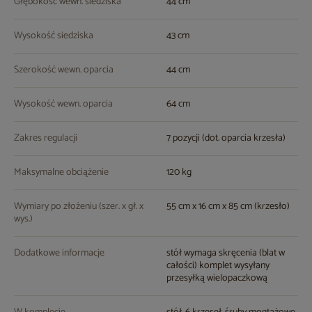
Głębokość wewn. siedziska
44 cm
Wysokość siedziska
43 cm
Szerokość wewn. oparcia
44 cm
Wysokość wewn. oparcia
64 cm
Zakres regulacji
7 pozycji (dot. oparcia krzesła)
Maksymalne obciążenie
120 kg
Wymiary po złożeniu (szer. x gł. x
55 cm x 16 cm x 85 cm (krzesło)
wys.)
Dodatkowe informacje
stół wymaga skręcenia (blat w
całości) komplet wysyłany
przesyłką wielopaczkową