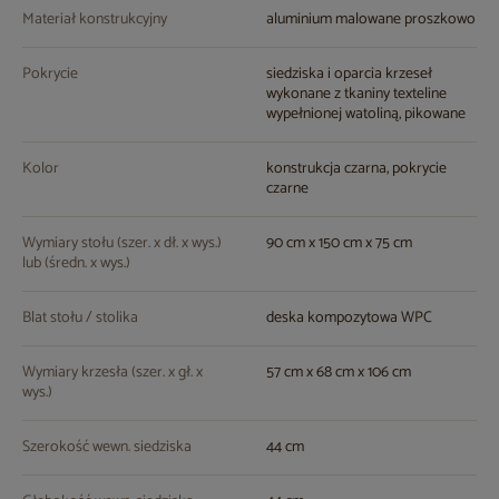
Materiał konstrukcyjny
aluminium malowane proszkowo
Pokrycie
siedziska i oparcia krzeseł
wykonane z tkaniny texteline
wypełnionej watoliną, pikowane
Kolor
konstrukcja czarna, pokrycie
czarne
Wymiary stołu (szer. x dł. x wys.)
90 cm x 150 cm x 75 cm
lub (średn. x wys.)
Blat stołu / stolika
deska kompozytowa WPC
Wymiary krzesła (szer. x gł. x
57 cm x 68 cm x 106 cm
wys.)
Szerokość wewn. siedziska
44 cm