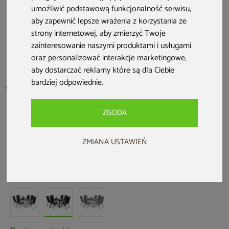
umożliwić podstawową funkcjonalność serwisu
,
aby zapewnić lepsze wrażenia z korzystania ze
strony internetowej
,
aby zmierzyć Twoje
zainteresowanie naszymi produktami i usługami
oraz personalizować interakcje marketingowe
,
aby dostarczać reklamy które są dla Ciebie
bardziej odpowiednie
.
ZGODA
HOME & GARDEN
Meble ogrodowe aluminiowe Ibiza 150
ZMIANA USTAWIEŃ
cm Black / Black 6+1
Kod produktu: 493482
5,0 (20 opinii)