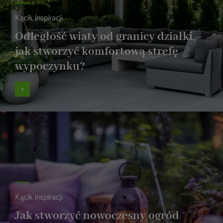
Kącik inspiracji
Odległość wiaty od granicy działki –
jak stworzyć komfortową strefę
wypoczynku?
Kącik inspiracji
Jak stworzyć nowoczesny ogród