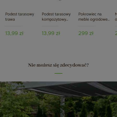
Podest tarasowy
Podest tarasowy
Pokrowiec na
M
trawa
kompozytowy
meble ogrodowe
o
brązowy
280 x 230 x 80 cm
5
czarny
13,99 zł
13,99 zł
299 zł
Nie możesz się zdecydować?