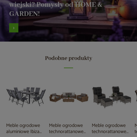
wiejski? Pomysły od HOME &
GARDEN!
Podobne produkty
Meble ogrodowe
Meble ogrodowe
Meble ogrodowe
M
aluminiowe Ibiza
technorattanowe
technorattanowe
t