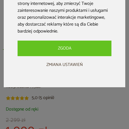
strony internetowej
,
aby zmierzyć Twoje
zainteresowanie naszymi produktami i usługami
oraz personalizować interakcje marketingowe
,
aby dostarczać reklamy które są dla Ciebie
bardziej odpowiednie
.
ZGODA
ZMIANA USTAWIEŃ
HOME & GARDEN
Meble ogrodowe aluminiowe Katania
Square Grey / Window Grey 8+1
Kod produktu: 795441
5,0 (5 opinii)
Dostępne od ręki
2 299 zł