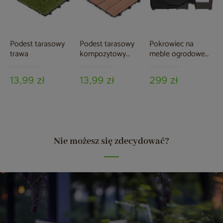
Podest tarasowy
Podest tarasowy
Pokrowiec na
trawa
kompozytowy
meble ogrodowe
brązowy
280 x 230 x 80 cm
czarny
13,99 zł
13,99 zł
299 zł
Nie możesz się zdecydować?