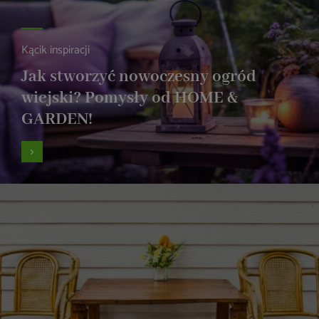
Kącik inspiracji
Jak stworzyć nowoczesny ogród
wiejski? Pomysły od HOME &
GARDEN!