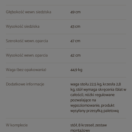
Głębokość wewn. siedziska
49 cm
Wysokość siedziska
43 cm
Szerokość wewn. oparcia
47 cm
Wysokość wewn. oparcia
42 cm
Waga (bez opakowania)
44,9 kg
Dodatkowe informacje
waga stołu 22,5 kg, krzesła 2,8
kg, stół wymaga skręcenia (blat w
całości), nóżki regulowane
pozwalające na
wypoziomowanie, produkt
wysyłany przesyłką paletową
W komplecie
stół, 8 krzeseł, zestaw
montażowy