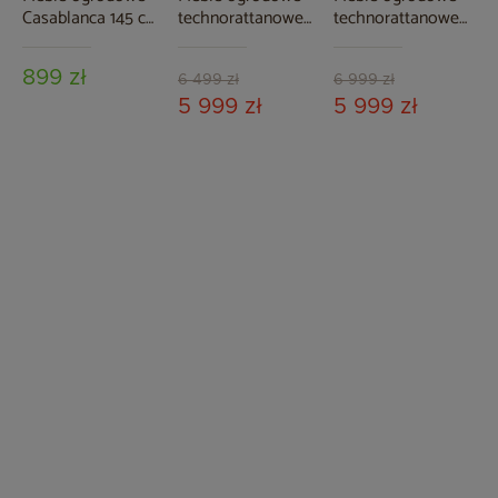
Casablanca 145 cm
technorattanowe
technorattanowe
Silver / Grey + Lomi
Bristol 180 cm
Bristol Round
Green 6+1
Beige / Beige
Elegant 150 cm
899 zł
Melange 6+1
Brown Mat / Brown
6 499 zł
6 999 zł
Melange 6+1
5 999 zł
5 999 zł