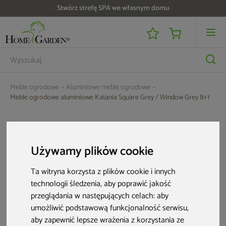
Stwórz strefę SPA we własnym domu
Do 25 000 zł zwrotu na kartę i raty RRSO 0%
Meble ogrodowe
Aluminiowe meble ogrodowe
Meble ogrodowe aluminiowe Katania Square Grey / Window Grey 8+1
Używamy plików cookie
Ta witryna korzysta z plików cookie i innych
technologii śledzenia, aby poprawić jakość
przeglądania w następujących celach:
aby
umożliwić podstawową funkcjonalność serwisu
,
aby zapewnić lepsze wrażenia z korzystania ze