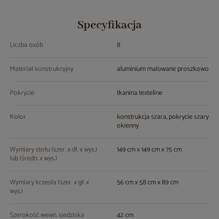
Specyfikacja
Liczba osób
8
Materiał konstrukcyjny
aluminium malowane proszkowo
Pokrycie
tkanina texteline
Kolor
konstrukcja szara, pokrycie szary
okienny
Wymiary stołu (szer. x dł. x wys.)
149 cm x 149 cm x 75 cm
lub (średn. x wys.)
Wymiary krzesła (szer. x gł. x
56 cm x 58 cm x 89 cm
wys.)
Szerokość wewn. siedziska
42 cm