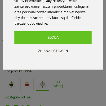
strony internetowej
,
aby zmierzyć Twoje
zainteresowanie naszymi produktami i usługami
oraz personalizować interakcje marketingowe
,
aby dostarczać reklamy które są dla Ciebie
bardziej odpowiednie
.
ZGODA
ZMIANA USTAWIEŃ
TimberPlus
Fotel wiszący Timber Plus O-Zone
Beige
Kod produktu: 930748
+1
więcej
Dostępne od ręki