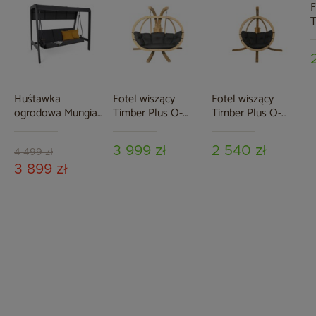
F
T
Z
Huśtawka
Fotel wiszący
Fotel wiszący
ogrodowa Mungia
Timber Plus O-
Timber Plus O-
Dark Grey / Grey
Zone Premier Grey
Zone Grey
Melange z
3 999 zł
2 540 zł
pokrowcem
4 499 zł
3 899 zł