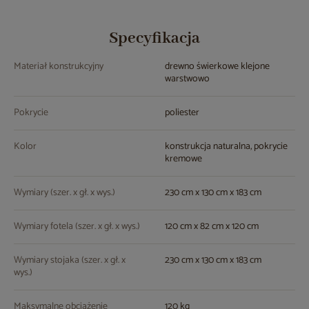
Specyfikacja
Materiał konstrukcyjny
drewno świerkowe klejone
warstwowo
Pokrycie
poliester
Kolor
konstrukcja naturalna, pokrycie
kremowe
Wymiary (szer. x gł. x wys.)
230 cm x 130 cm x 183 cm
Wymiary fotela (szer. x gł. x wys.)
120 cm x 82 cm x 120 cm
Wymiary stojaka (szer. x gł. x
230 cm x 130 cm x 183 cm
wys.)
Maksymalne obciążenie
120 kg