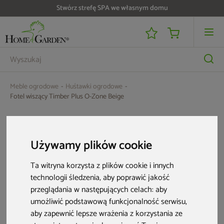
Stwórz strefę SPA we własnym domu
Do 25 000 zł zwrotu na kartę i raty RRSO 0%
Meble ogrodowe
Huśtawki ogrodowe
Fotel wiszący Timber Plus O-Zone Beige
Używamy plików cookie
Ta witryna korzysta z plików cookie i innych
technologii śledzenia, aby poprawić jakość
przeglądania w następujących celach:
aby
umożliwić podstawową funkcjonalność serwisu
,
aby zapewnić lepsze wrażenia z korzystania ze