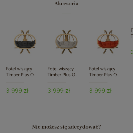
Akcesoria
F
T
Z
G
Fotel wiszący
Fotel wiszący
Fotel wiszący
Timber Plus O-
Timber Plus O-
Timber Plus O-
Zone Premier Grey
Zone Premier Beige
Zone Premier Red
3 999 zł
3 999 zł
3 999 zł
Nie możesz się zdecydować?