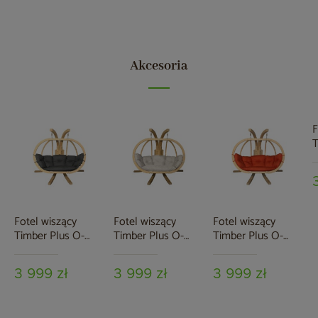
Akcesoria
F
T
Z
G
Fotel wiszący
Fotel wiszący
Fotel wiszący
Timber Plus O-
Timber Plus O-
Timber Plus O-
Zone Premier Grey
Zone Premier Beige
Zone Premier Red
3 999 zł
3 999 zł
3 999 zł