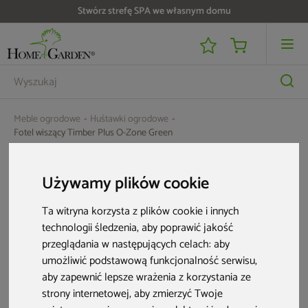
Stwórz strefę SPA we własnym domu
Meble ogrodowe
Huśtawki ogrodowe
Fotel wiszący Timber Plus O-Zone Green
Używamy plików cookie
Ta witryna korzysta z plików cookie i innych
technologii śledzenia, aby poprawić jakość
przeglądania w następujących celach:
aby
umożliwić podstawową funkcjonalność serwisu
,
aby zapewnić lepsze wrażenia z korzystania ze
strony internetowej
,
aby zmierzyć Twoje