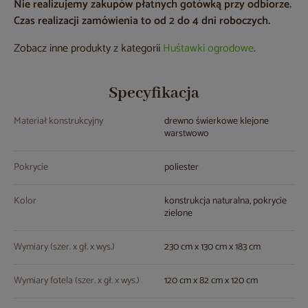
Nie realizujemy zakupów płatnych gotówką przy odbiorze.
Czas realizacji zamówienia to od 2 do 4 dni roboczych.
Zobacz inne produkty z kategorii
Huśtawki ogrodowe
.
Specyfikacja
Materiał konstrukcyjny
drewno świerkowe klejone
warstwowo
Pokrycie
poliester
Kolor
konstrukcja naturalna, pokrycie
zielone
Wymiary (szer. x gł. x wys.)
230 cm x 130 cm x 183 cm
Wymiary fotela (szer. x gł. x wys.)
120 cm x 82 cm x 120 cm