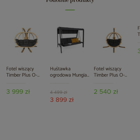
Podobne produkty
F
T
Z
Fotel wiszący
Huśtawka
Fotel wiszący
Timber Plus O-
ogrodowa Mungia
Timber Plus O-
Zone Premier Grey
Dark Grey / Grey
Zone Grey
Melange z
3 999 zł
2 540 zł
pokrowcem
4 499 zł
3 899 zł