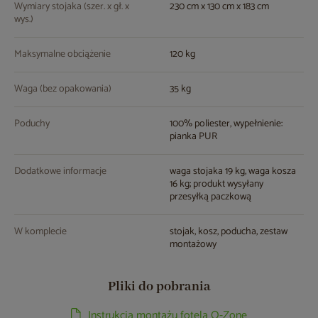
Wymiary stojaka (szer. x gł. x
230 cm x 130 cm x 183 cm
wys.)
Maksymalne obciążenie
120 kg
Waga (bez opakowania)
35 kg
Poduchy
100% poliester, wypełnienie:
pianka PUR
Dodatkowe informacje
waga stojaka 19 kg, waga kosza
16 kg; produkt wysyłany
przesyłką paczkową
W komplecie
stojak, kosz, poducha, zestaw
montażowy
Pliki do pobrania
Instrukcja montażu fotela O-Zone