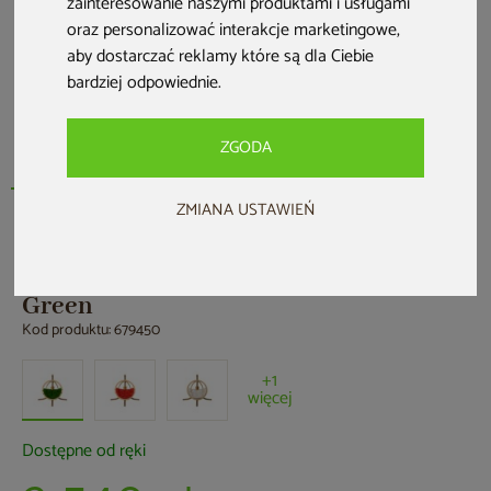
zainteresowanie naszymi produktami i usługami
oraz personalizować interakcje marketingowe
,
aby dostarczać reklamy które są dla Ciebie
bardziej odpowiednie
.
ZGODA
ZMIANA USTAWIEŃ
TimberPlus
Fotel wiszący Timber Plus O-Zone
Green
Kod produktu: 679450
+1
więcej
Dostępne od ręki