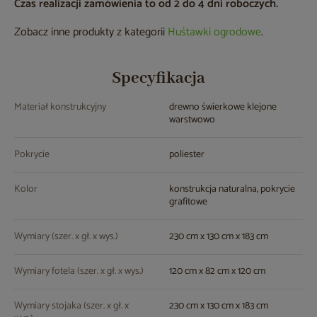
Czas realizacji zamówienia to od 2 do 4 dni roboczych.
Zobacz inne produkty z kategorii
Huśtawki ogrodowe
.
Specyfikacja
Materiał konstrukcyjny
drewno świerkowe klejone
warstwowo
Pokrycie
poliester
Kolor
konstrukcja naturalna, pokrycie
grafitowe
Wymiary (szer. x gł. x wys.)
230 cm x 130 cm x 183 cm
Wymiary fotela (szer. x gł. x wys.)
120 cm x 82 cm x 120 cm
Wymiary stojaka (szer. x gł. x
230 cm x 130 cm x 183 cm