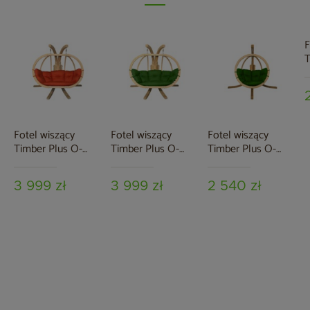
F
T
Z
Fotel wiszący
Fotel wiszący
Fotel wiszący
Timber Plus O-
Timber Plus O-
Timber Plus O-
Zone Premier Red
Zone Premier
Zone Green
Green
3 999 zł
3 999 zł
2 540 zł