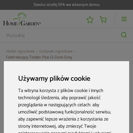
Stwórz strefę SPA we własnym domu
Meble ogrodowe
Huśtawki ogrodowe
Fotel wiszący Timber Plus O-Zone Grey
Używamy plików cookie
Ta witryna korzysta z plików cookie i innych
technologii śledzenia, aby poprawić jakość
przeglądania w następujących celach:
aby
umożliwić podstawową funkcjonalność serwisu
,
aby zapewnić lepsze wrażenia z korzystania ze
strony internetowej
,
aby zmierzyć Twoje