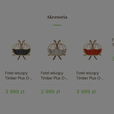
Akcesoria
F
T
Z
G
Fotel wiszący
Fotel wiszący
Fotel wiszący
Timber Plus O-
Timber Plus O-
Timber Plus O-
Zone Premier Grey
Zone Premier Beige
Zone Premier Red
3 999 zł
3 999 zł
3 999 zł