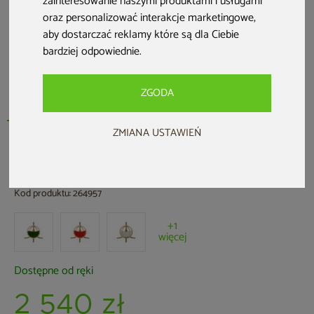
zainteresowanie naszymi produktami i usługami
oraz personalizować interakcje marketingowe
,
aby dostarczać reklamy które są dla Ciebie
bardziej odpowiednie
.
ZGODA
ZMIANA USTAWIEŃ
TimberPlus
Fotel wiszący Timber Plus O-Zone Grey
Kod produktu: 264957
+1
więcej
Dostępne od ręki
2 540 zł