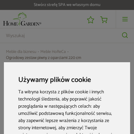
Stwórz strefę SPA we własnym domu
Meble dla biznesu
Meble HoReCa
Ogrodowy zestaw piwny z oparciami 220 cm
Używamy plików cookie
Ta witryna korzysta z plików cookie i innych
technologii śledzenia, aby poprawić jakość
przeglądania w następujących celach:
aby
umożliwić podstawową funkcjonalność serwisu
,
aby zapewnić lepsze wrażenia z korzystania ze
strony internetowej
,
aby zmierzyć Twoje