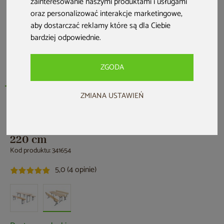
zainteresowanie naszymi produktami i usługami
oraz personalizować interakcje marketingowe
,
aby dostarczać reklamy które są dla Ciebie
bardziej odpowiednie
.
ZGODA
ZMIANA USTAWIEŃ
HOME & GARDEN
Ogrodowy zestaw piwny z oparciami
220 cm
Kod produktu: 341654
5,0 (4 opinie)