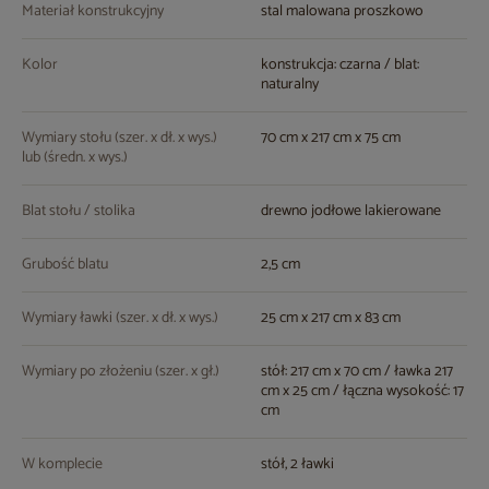
Materiał konstrukcyjny
stal malowana proszkowo
Kolor
konstrukcja: czarna / blat:
naturalny
Wymiary stołu (szer. x dł. x wys.)
70 cm x 217 cm x 75 cm
lub (średn. x wys.)
Blat stołu / stolika
drewno jodłowe lakierowane
Grubość blatu
2,5 cm
Wymiary ławki (szer. x dł. x wys.)
25 cm x 217 cm x 83 cm
Wymiary po złożeniu (szer. x gł.)
stół: 217 cm x 70 cm / ławka 217
cm x 25 cm / łączna wysokość: 17
cm
W komplecie
stół, 2 ławki