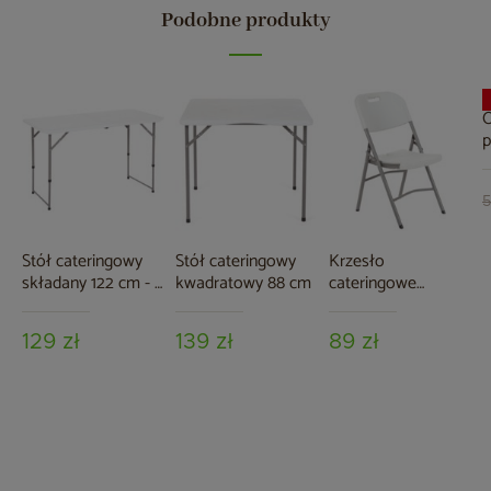
Podobne produkty
O
p
g
5
Stół cateringowy
Stół cateringowy
Krzesło
składany 122 cm - 2
kwadratowy 88 cm
cateringowe
wysokości
składane
129 zł
139 zł
89 zł