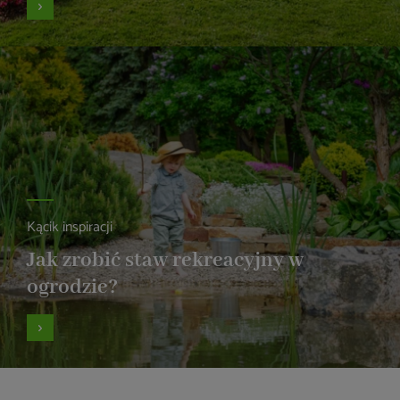
Kącik inspiracji
Jak zrobić staw rekreacyjny w
ogrodzie?