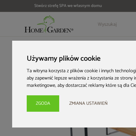
Stwórz strefę SPA we własnym domu
Szczegóły
Opinie
Akcesoria
HOME & GARDEN
Meble dla biznesu
Zestawy mebli HoReC
Używamy plików cookie
Ta witryna korzysta z plików cookie i innych technolog
aby zapewnić lepsze wrażenia z korzystania ze strony 
marketingowe
,
aby dostarczać reklamy które są dla Ci
ZGODA
ZMIANA USTAWIEŃ