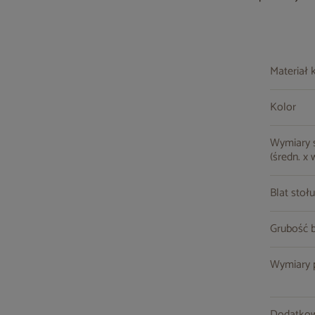
Materiał 
Kolor
Wymiary st
(średn. x 
Blat stołu
Grubość b
Wymiary po
Dodatkow