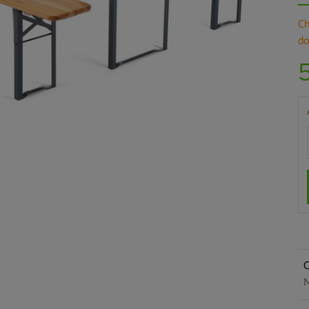
Ch
do
O
N