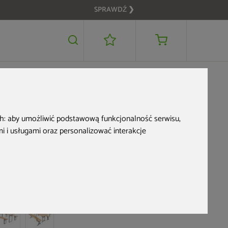
SPRAWDŹ ❯
549 zł
POWIADOM MNIE
OME & GARDEN
ch:
aby umożliwić podstawową funkcjonalność serwisu
,
Ogrodowy zestaw
 i usługami oraz personalizować interakcje
piwny 200 cm
d produktu: 460876
5,0 (4 opinie)