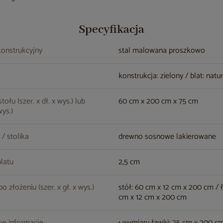
Specyfikacja
konstrukcyjny
stal malowana proszkowo
konstrukcja: zielony / blat: natu
ołu (szer. x dł. x wys.) lub
60 cm x 200 cm x 75 cm
wys.)
 / stolika
drewno sosnowe lakierowane
latu
2,5 cm
 złożeniu (szer. x gł. x wys.)
stół: 60 cm x 12 cm x 200 cm / 
cm x 12 cm x 200 cm
e informacje
• wymiary ławki: 25 cm x 200 c