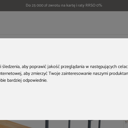
Do 25 000 zł zwrotu na kartę i raty RRSO 0%
a
Ogrodowy zestaw piwny 200 cm
H
ii śledzenia, aby poprawić jakość przeglądania w następujących cela
internetowej
,
aby zmierzyć Twoje zainteresowanie naszymi produktami
ebie bardziej odpowiednie
.
Ko