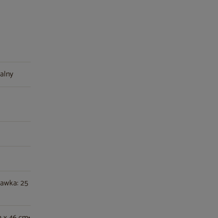
ralny
ławka: 25
m x 46 cm•