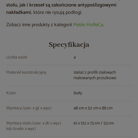
stołu, jak i krzeseł są zakończone antypoślizgowymi
nakładkami
, które nie rysują podłogi.
Zobacz inne produkty z kategorii
Meble HoReCa
.
Specyfikacja
Liczba osób
4
Materiał konstrukcyjny
stelaż z profili stalowych
malowanych proszkowo
Kolor
biały
Wymiary (szer. x gł. x wys.)
48 cm x 52 cm x 88 cm
Wymiary stołu (szer. x dł. x wys.)
61 x 122 x 73 cm / 53 cm
lub (średn. x wys.)