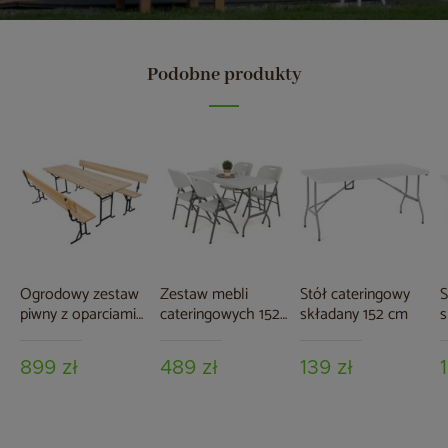
Podobne produkty
Ogrodowy zestaw
Zestaw mebli
Stół cateringowy
S
piwny z oparciami
cateringowych 152
składany 152 cm
s
220 cm
cm 4+1
899 zł
489 zł
139 zł