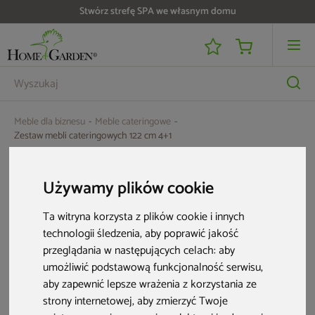
Stwórz strefę SPA we własnym domu
Meble dla biznesu
Meble cateringowe
Zestaw mebli cateringowych 122 cm 4+1
Używamy plików cookie
Ta witryna korzysta z plików cookie i innych
technologii śledzenia, aby poprawić jakość
przeglądania w następujących celach:
aby
umożliwić podstawową funkcjonalność serwisu
,
aby zapewnić lepsze wrażenia z korzystania ze
strony internetowej
,
aby zmierzyć Twoje