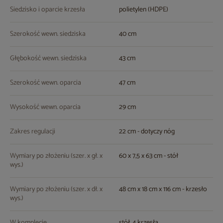
Siedzisko i oparcie krzesła
polietylen (HDPE)
Szerokość wewn. siedziska
40 cm
Głębokość wewn. siedziska
43 cm
Szerokość wewn. oparcia
47 cm
Wysokość wewn. oparcia
29 cm
Zakres regulacji
22 cm - dotyczy nóg
Wymiary po złożeniu (szer. x gł. x
60 x 7,5 x 63 cm - stół
wys.)
Wymiary po złożeniu (szer. x dł. x
48 cm x 18 cm x 116 cm - krzesło
wys.)
W komplecie
stół, 4 krzesła