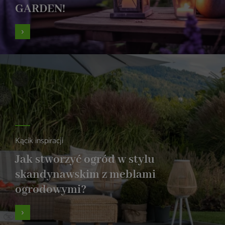
GARDEN!
Kącik inspiracji
Jak stworzyć ogród w stylu
skandynawskim z meblami
ogrodowymi?