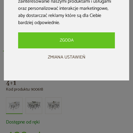
zainteresowanie naszymi produktami i usługami
oraz personalizować interakcje marketingowe
,
aby dostarczać reklamy które są dla Ciebie
bardziej odpowiednie
.
ZGODA
ZMIANA USTAWIEŃ
HOME & GARDEN
Zestaw mebli cateringowych 122 cm
4+1
Kod produktu: 900618
Dostępne od ręki