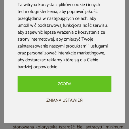
ale nigdy przytłaczająca. Sprawdź, jak zaaranżować ogród
Ta witryna korzysta z plików cookie i innych
w stylu skandynawskim i jakie meble ogrodowe do niego
technologii śledzenia, aby poprawić jakość
przeglądania w następujących celach:
aby
wybrać.
umożliwić podstawową funkcjonalność serwisu
,
aby zapewnić lepsze wrażenia z korzystania ze
strony internetowej
,
aby zmierzyć Twoje
zainteresowanie naszymi produktami i usługami
oraz personalizować interakcje marketingowe
,
aby dostarczać reklamy które są dla Ciebie
bardziej odpowiednie
.
ZGODA
ZMIANA USTAWIEŃ
Ogród w stylu skandynawskim – najważniejsze informacje:
Styl skandynawski opiera się na filozofii hygge: prostota,
stonowana kolorystyka (szarość, biel, antracyt) i minimum