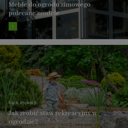
Meble do ogrodu zimowego -
polecane modele
Kącik inspiracji
Jak zrobić staw rekreacyjny w
ogrodzie?