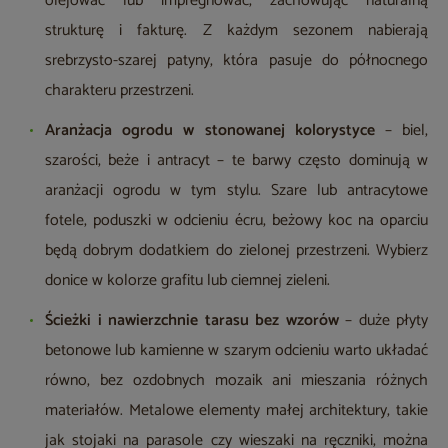
olejować lub impregnować, zachowując naturalną
strukturę i fakturę. Z każdym sezonem nabierają
srebrzysto-szarej patyny, która pasuje do północnego
charakteru przestrzeni.
Aranżacja ogrodu w stonowanej kolorystyce
– biel,
szarości, beże i antracyt – te barwy często dominują w
aranżacji ogrodu w tym stylu. Szare lub antracytowe
fotele, poduszki w odcieniu écru, beżowy koc na oparciu
będą dobrym dodatkiem do zielonej przestrzeni. Wybierz
donice w kolorze grafitu lub ciemnej zieleni.
Ścieżki i nawierzchnie tarasu bez wzorów
– duże płyty
betonowe lub kamienne w szarym odcieniu warto układać
równo, bez ozdobnych mozaik ani mieszania różnych
materiałów. Metalowe elementy małej architektury, takie
jak stojaki na parasole czy wieszaki na ręczniki, można