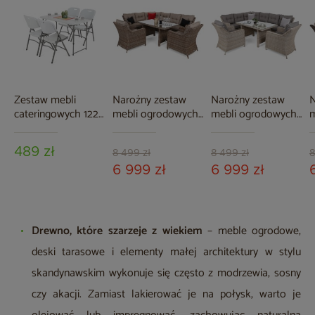
Zestaw mebli
Narożny zestaw
Narożny zestaw
N
cateringowych 122
mebli ogrodowych
mebli ogrodowych
m
cm 4+1
lewy California
lewy California
p
Ginger / Brown
Beige / Beige
B
489 zł
Melange
Melange
M
8 499 zł
8 499 zł
8
6 999 zł
6 999 zł
Drewno, które szarzeje z wiekiem
– meble ogrodowe,
deski tarasowe i elementy małej architektury w stylu
skandynawskim wykonuje się często z modrzewia, sosny
czy akacji. Zamiast lakierować je na połysk, warto je