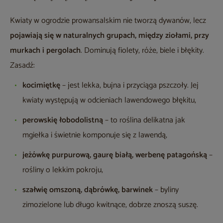
Kwiaty w ogrodzie prowansalskim nie tworzą dywanów, lecz
pojawiają się w naturalnych grupach, między ziołami, przy
murkach i pergolach
. Dominują fiolety, róże, biele i błękity.
Zasadź:
kocimiętkę
– jest lekka, bujna i przyciąga pszczoły. Jej
kwiaty występują w odcieniach lawendowego błękitu,
perowskię łobodolistną
– to roślina delikatna jak
mgiełka i świetnie komponuje się z lawendą,
jeżówkę purpurową, gaurę białą, werbenę patagońską
–
rośliny o lekkim pokroju,
szałwię omszoną, dąbrówkę, barwinek
– byliny
zimozielone lub długo kwitnące, dobrze znoszą suszę.