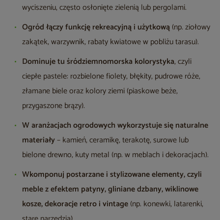
wyciszeniu, często osłonięte zielenią lub pergolami.
Ogród łączy funkcję rekreacyjną i użytkową
(np. ziołowy
zakątek, warzywnik, rabaty kwiatowe w pobliżu tarasu).
Dominuje tu śródziemnomorska kolorystyka
, czyli
ciepłe pastele: rozbielone fiolety, błękity, pudrowe róże,
złamane biele oraz kolory ziemi (piaskowe beże,
przygaszone brązy).
W aranżacjach ogrodowych wykorzystuje się naturalne
materiały
– kamień, ceramikę, terakotę, surowe lub
bielone drewno, kuty metal (np. w meblach i dekoracjach).
Wkomponuj postarzane i stylizowane elementy, czyli
meble z efektem patyny, gliniane dzbany, wiklinowe
kosze, dekoracje retro i vintage
(np. konewki, latarenki,
stare narzędzia).