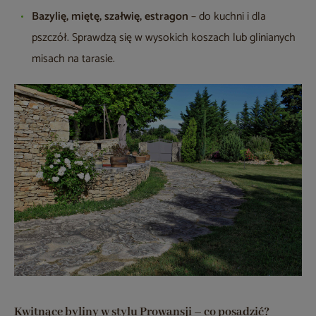
Bazylię, miętę, szałwię, estragon
– do kuchni i dla
pszczół. Sprawdzą się w wysokich koszach lub glinianych
misach na tarasie.
Kwitnące byliny w stylu Prowansji – co posadzić?