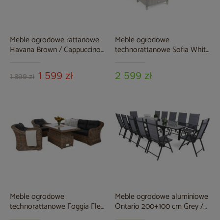
Meble ogrodowe rattanowe
Meble ogrodowe
Havana Brown / Cappuccino
technorattanowe Sofia White
4+1
/ Grey
1 599 zł
2 599 zł
1 899 zł
Meble ogrodowe
Meble ogrodowe aluminiowe
technorattanowe Foggia Flex
Ontario 200+100 cm Grey /
Ginger Melange / Dark Grey
Light Grey Ibiza Grey /