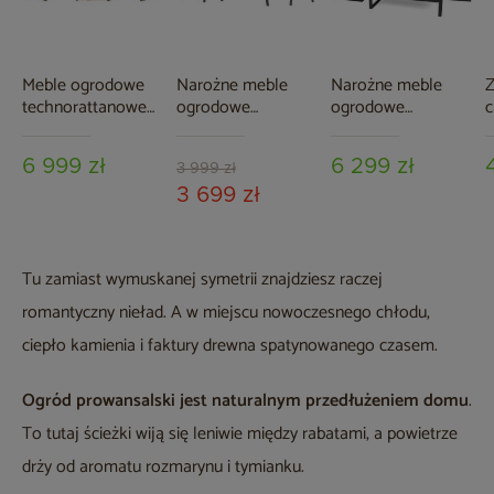
Meble ogrodowe
Narożne meble
Narożne meble
Z
technorattanowe
ogrodowe
ogrodowe
c
Umbria Beige /
aluminiowe Miami
aluminiowe Neapol
c
Taupe Melange
Grey / Window
Grey / Grey
6 999 zł
6 299 zł
Grey
Melange
3 999 zł
3 699 zł
Tu zamiast wymuskanej symetrii znajdziesz raczej
romantyczny nieład. A w miejscu nowoczesnego chłodu,
ciepło kamienia i faktury drewna spatynowanego czasem.
Ogród prowansalski
jest naturalnym przedłużeniem domu
.
To tutaj ścieżki wiją się leniwie między rabatami, a powietrze
drży od aromatu rozmarynu i tymianku.