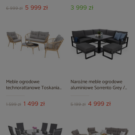
Window Grey 12+1
5 999 zł
3 999 zł
6 999 zł
Meble ogrodowe
Narożne meble ogrodowe
technorattanowe Toskania
aluminiowe Sorrento Grey /
Beige / Light Grey
Grey Melange
1 499 zł
4 999 zł
1 599 zł
5 199 zł