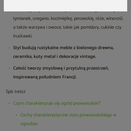
Wśród typowych roślin
znajdziesz lawendę, rozmaryn
,
tymianek, oregano, kocimiętkę, perowskię, róże, winorośl,
a także warzywa i owoce, takie jak pomidory, cukinie czy
truskawki.
Styl budują rustykalne meble z bielonego drewna,
ceramika, kuty metal i dekoracje vintage.
Całość tworzy zmysłową i przytulną przestrzeń,
inspirowaną południem Francji.
Spis treści:
Czym charakteryzuje się ogród prowansalski?
Cechy charakterystyczne stylu prowansalskiego w
ogrodzie: