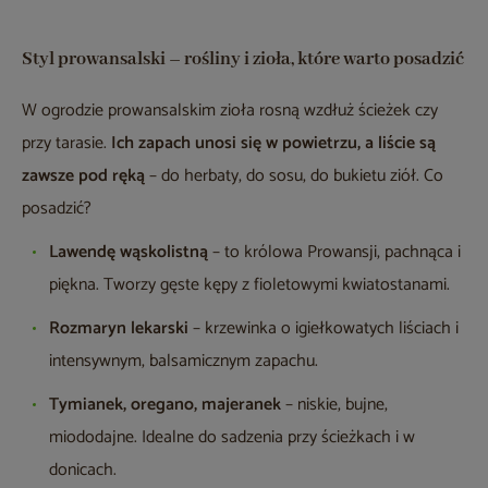
Styl prowansalski – rośliny i zioła, które warto posadzić
W ogrodzie prowansalskim zioła rosną wzdłuż ścieżek czy
przy tarasie.
Ich zapach unosi się w powietrzu, a liście są
zawsze pod ręką
– do herbaty, do sosu, do bukietu ziół. Co
posadzić?
Lawendę wąskolistną
– to królowa Prowansji, pachnąca i
piękna. Tworzy gęste kępy z fioletowymi kwiatostanami.
Rozmaryn lekarski
– krzewinka o igiełkowatych liściach i
intensywnym, balsamicznym zapachu.
Tymianek, oregano, majeranek
– niskie, bujne,
miododajne. Idealne do sadzenia przy ścieżkach i w
donicach.