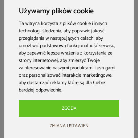
stworzyć w swojej zielonej przestrzeni oazę na wzór
Używamy plików cookie
południa Francji? Zobacz, jak zaaranżować ogród
prowansalski!
Ta witryna korzysta z plików cookie i innych
technologii śledzenia, aby poprawić jakość
przeglądania w następujących celach:
aby
umożliwić podstawową funkcjonalność serwisu
,
aby zapewnić lepsze wrażenia z korzystania ze
strony internetowej
,
aby zmierzyć Twoje
zainteresowanie naszymi produktami i usługami
oraz personalizować interakcje marketingowe
,
aby dostarczać reklamy które są dla Ciebie
bardziej odpowiednie
.
ZGODA
Co musisz wiedzieć?
ZMIANA USTAWIEŃ
Ogród prowansalski ma swobodny, naturalny układ –
bez sztywnych linii i podziałów.