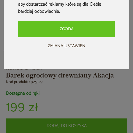
aby dostarczać reklamy które są dla Ciebie
bardziej odpowiednie
.
ZGODA
ZMIANA USTAWIEŃ
HOME & GARDEN
Barek ogrodowy drewniany Akacja
Kod produktu: 925129
Dostępne od ręki
199 zł
DODAJ DO KOSZYKA