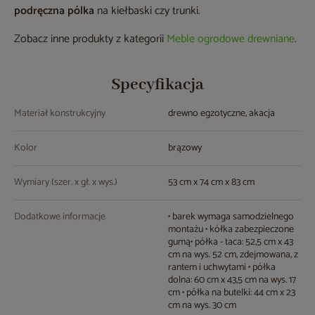
podręczna pólka
na kiełbaski czy trunki.
Zobacz inne produkty z kategorii
Meble ogrodowe drewniane
.
Specyfikacja
Materiał konstrukcyjny
drewno egzotyczne, akacja
Kolor
brązowy
Wymiary (szer. x gł. x wys.)
53 cm x 74 cm x 83 cm
Dodatkowe informacje
• barek wymaga samodzielnego
montażu • kółka zabezpieczone
gumą• półka - taca: 52,5 cm x 43
cm na wys. 52 cm, zdejmowana, z
rantem i uchwytami • półka
dolna: 60 cm x 43,5 cm na wys. 17
cm • półka na butelki: 44 cm x 23
cm na wys. 30 cm