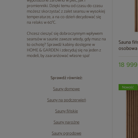
wyposażone zarówno w piec, jak i
promienniki. Dzięki temu od czasu do czasu
możesz skorzystać z zalet seansu w wysokiej
temperaturze, a na co dzień decydować się
na relaks w 60°C.
Chcesz cieszyć się dobroczynnym wpływem
seansów w saunie zawsze wtedy, gdy masz na
Sauna fiń
to ochotę? Sprawdź kabiny dostępne w
osobowa
HOME & GARDEN i zdecyduj się na jeden z
modeli, by zaaranżować własne spa!
18 999
Sprawdź również:
Nowość
Sauny domowe
Sauny na podczerwień
Sauny fińskie
Sauny narożne
Sauny ogrodowe