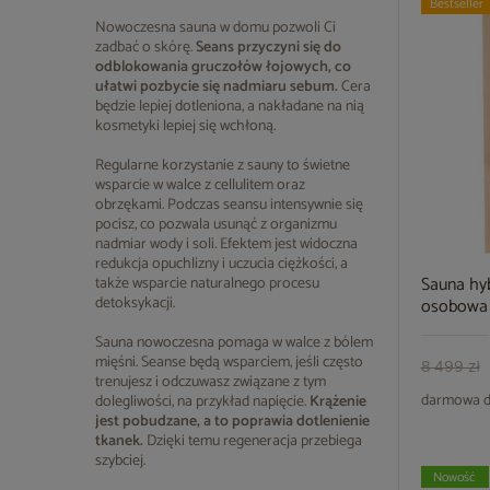
Bestseller
Nowoczesna sauna w domu pozwoli Ci
zadbać o skórę.
Seans przyczyni się do
odblokowania gruczołów łojowych, co
ułatwi pozbycie się nadmiaru sebum.
Cera
będzie lepiej dotleniona, a nakładane na nią
kosmetyki lepiej się wchłoną.
Regularne korzystanie z sauny to świetne
wsparcie w walce z cellulitem oraz
obrzękami. Podczas seansu intensywnie się
pocisz, co pozwala usunąć z organizmu
nadmiar wody i soli. Efektem jest widoczna
redukcja opuchlizny i uczucia ciężkości, a
Sauna hy
także wsparcie naturalnego procesu
detoksykacji.
osobowa 
Sauna nowoczesna pomaga w walce z bólem
mięśni. Seanse będą wsparciem, jeśli często
8 499 zł
trenujesz i odczuwasz związane z tym
darmowa d
dolegliwości, na przykład napięcie.
Krążenie
jest pobudzane, a to poprawia dotlenienie
tkanek.
Dzięki temu regeneracja przebiega
szybciej.
Nowość