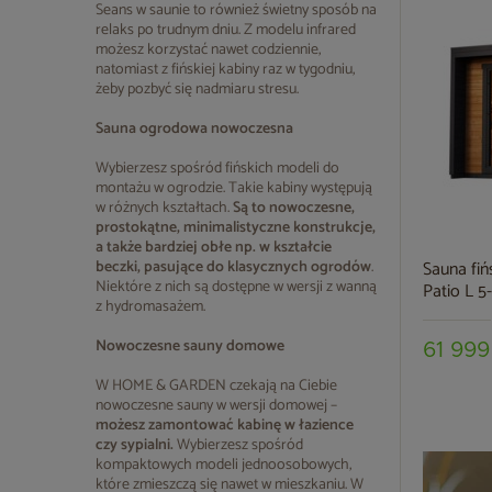
Seans w saunie to również świetny sposób na
relaks po trudnym dniu. Z modelu infrared
możesz korzystać nawet codziennie,
natomiast z fińskiej kabiny raz w tygodniu,
żeby pozbyć się nadmiaru stresu.
Sauna ogrodowa nowoczesna
Wybierzesz spośród fińskich modeli do
montażu w ogrodzie. Takie kabiny występują
w różnych kształtach.
Są to nowoczesne,
prostokątne, minimalistyczne konstrukcje,
a także bardziej obłe np. w kształcie
beczki, pasujące do klasycznych ogrodów
.
Sauna fiń
Niektóre z nich są dostępne w wersji z wanną
Patio L 
z hydromasażem.
Nowoczesne sauny domowe
61 999
W HOME & GARDEN czekają na Ciebie
nowoczesne sauny w wersji domowej –
możesz zamontować kabinę w łazience
czy sypialni.
Wybierzesz spośród
kompaktowych modeli jednoosobowych,
które zmieszczą się nawet w mieszkaniu. W