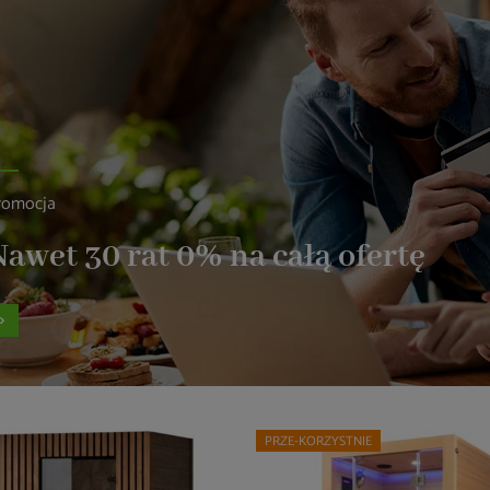
romocja
awet 30 rat 0% na całą ofertę
PRZE-KORZYSTNIE