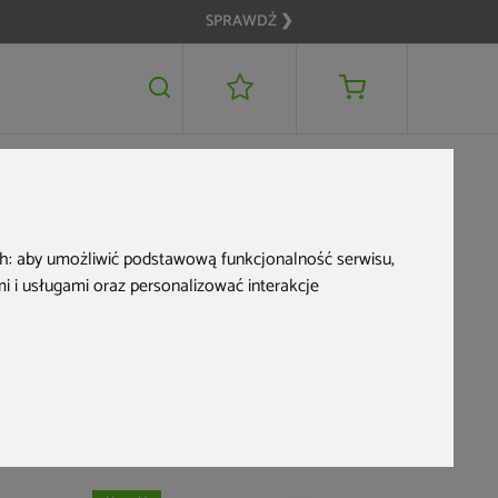
SPRAWDŹ ❯
ch:
aby umożliwić podstawową funkcjonalność serwisu
,
 i usługami oraz personalizować interakcje
su zawsze wtedy, gdy będziesz mieć na to ochotę. Regularne