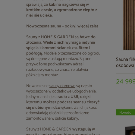
sprawiają, że
kabina nagrzewa się w
krótkim czasie, a zgromadzone ciepło z
niej nie ucieka.
Nowoczesna sauna – odkryj więcej zalet
Sauny z HOME & GARDEN są łatwe do
złożenia. Wiele z nich wymaga jedynie
spięcia klamrami ścianek z sufitem i
podłogą.
Modele przeznaczone do ogrodu
są dostępne z usługą montażu. Są one
Sauna fi
przywożone pod wskazany adres i
osobowa
rozładowywane, co znacznie ułatwia
późniejszy montaż.
24 999
Nowoczesne
sauny domowe
są często
wyposażone w dodatkowe udogodnienia.
Jednym z nich jest
radio z USB, dzięki
któremu możesz podczas seansu cieszyć
się ulubionymi dźwiękami.
Za ich jakość
odpowiadają głośniki stereofoniczne
Nowość
zamontowane w suficie kabiny.
Sauny z HOME & GARDEN
występują w
wersji z jonizatorem, który odpowiada za