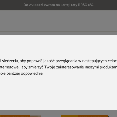
Do 25 000 zł zwrotu na kartę i raty RRSO 0%
ny
ii śledzenia, aby poprawić jakość przeglądania w następujących cela
internetowej
,
aby zmierzyć Twoje zainteresowanie naszymi produktami
ebie bardziej odpowiednie
.
arówno wewnątrz domu, jak i w ogrodzie. Dzięki temu skorzystasz z zalet sean
, mięśni i skóry.
któw