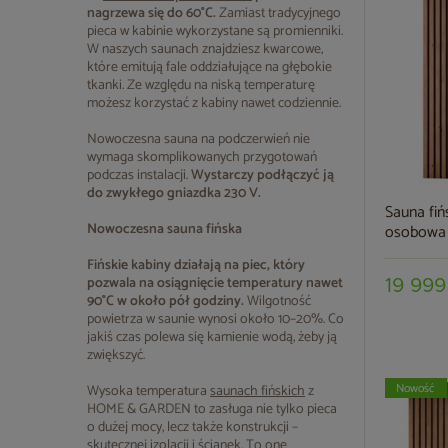
nagrzewa się do 60°C.
Zamiast tradycyjnego
pieca w kabinie wykorzystane są promienniki.
W naszych saunach znajdziesz kwarcowe,
które emitują fale oddziałujące na głębokie
tkanki. Ze względu na niską temperaturę
możesz korzystać z kabiny nawet codziennie.
Nowoczesna sauna na podczerwień nie
wymaga skomplikowanych przygotowań
podczas instalacji.
Wystarczy podłączyć ją
do zwykłego gniazdka 230 V.
Sauna fi
Nowoczesna sauna fińska
osobowa
Fińskie kabiny działają na piec, który
pozwala na osiągnięcie temperatury nawet
19 999
90°C w około pół godziny.
Wilgotność
powietrza w saunie wynosi około 10–20%. Co
jakiś czas polewa się kamienie wodą, żeby ją
zwiększyć.
Nowość
Wysoka temperatura
saunach fińskich
z
HOME & GARDEN to zasługa nie tylko pieca
o dużej mocy, lecz także konstrukcji –
skutecznej izolacji i ścianek. To one