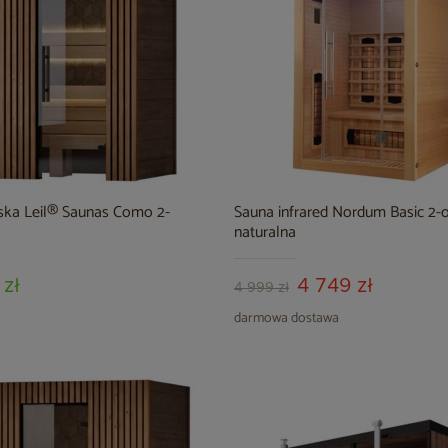
ńska Leil® Saunas Como 2-
Sauna infrared Nordum Basic 2
naturalna
 zł
4 749 zł
4 999 zł
darmowa dostawa