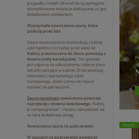
przypadku modeli infrared nie są wymagane
skomplikowane instalacje elektryczne, co jest
dodatkowym ułatwieniem.
Wytrzymałe nowoczesne sauny, które
posłużą przez lata
Sauna nowoczesna to konstrukcja, z której
zalet będziesz korzystać przez wiele lat.
Kabiny przeznaczone do domu powstają z
P
drewna jodły kanadyjskiej.
Ten gatunek
jest odporny na odkształcenia i dobrze znosi
warunki panujące w kabinie. Drzwi powstają
N
natomiast z wytrzymałego szkła
hartowanego, dzięki czemu nie musisz
martwić się pęknięciami.
Sauna ogrodowa
nowoczesna powstaje
najczęściej z drewna świerkowego.
Należy
je zaimpregnować – możesz zdecydować się
na taką dodatkową usługę.
Nowość
Nowoczesna sauna na podczerwień
W
saunach na podczerwień
powietrze