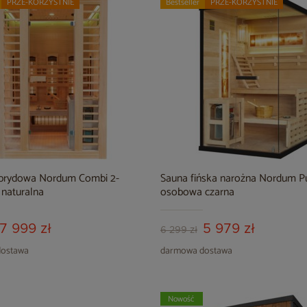
PRZE-KORZYSTNIE
Bestseller
PRZE-KORZYSTNIE
brydowa Nordum Combi 2-
Sauna fińska narożna Nordum Pu
naturalna
osobowa czarna
7 999 zł
5 979 zł
6 299 zł
ostawa
darmowa dostawa
Nowość