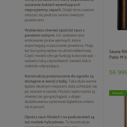
usuwanie bakterii wywołujących
nieprzyjemny zapach
. Dzięki temu zawsze
cieszysz się podczas seansu świeżym
powietrzem.
Wybierzesz również spośród saun z
panelami solnymi.
Ich zadaniem jest
emitowanie jonów ujemnych, które
wspomagają oczyszczanie powietrza. Mają
też korzystny wpływ na układ oddechowy.
Sauna fiń
Część modeli oferuje funkcję koloroterapii –
Patio M 
ustawisz taką częstotliwość świateł, która
zadziała odprężająco.
56 999
Konstrukcje przeznaczone do ogrodu są
dostępne w wersji z balią.
Taka duża wanna
będzie idealnym miejscem, żeby schłodzić się
po seansie w saunie. Możesz wykorzystać ją
Nowość
również do gorącej kąpieli, a dzięki
dodatkowemu systemowi bąbelków zmieni
się w jacuzzi.
Oprócz saun fińskich i na podczerwień są
też modele hybrydowe.
To konstrukcje