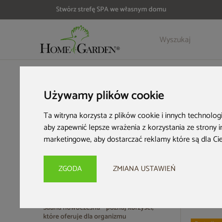
Stwórz strefę SPA we własnym domu
HOME & GARDEN
Strefa SPA
Nowoczesne sauny
Używamy plików cookie
Nowoczesne sau
Ta witryna korzysta z plików cookie i innych technolog
aby zapewnić lepsze wrażenia z korzystania ze strony 
marketingowe
,
aby dostarczać reklamy które są dla Ci
Sauna stanie się Twoim prywatnym spa, które możesz urządzić z
kąpiele staną się wsparciem dla Twojego organizmu – odporności
ZGODA
ZMIANA USTAWIEŃ
65 produ
Sauna nowoczesna – poznaj korzyści,
które oferuje dla organizmu