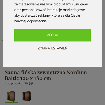
zainteresowanie naszymi produktami i usługami
oraz personalizować interakcje marketingowe
,
aby dostarczać reklamy które są dla Ciebie
bardziej odpowiednie
.
ZGODA
ZMIANA USTAWIEŃ
Nowość
Sauna fińska zewnętrzna Nordum
Baltic 120 x 180 cm
Kod produktu: 214541