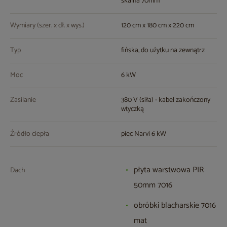
skalna 70mm
Wymiary (szer. x dł. x wys.)
120 cm x 180 cm x 220 cm
Typ
fińska, do użytku na zewnątrz
Moc
6 kW
Zasilanie
380 V (siła) - kabel zakończony
wtyczką
Źródło ciepła
piec Narvi 6 kW
płyta warstwowa PIR
Dach
50mm 7016
obróbki blacharskie 7016
mat