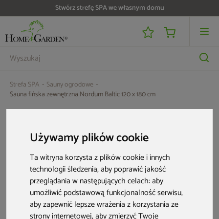
Stwórz strefę SPA we własnym domu
Do 25 000 zł zwrotu na kartę i raty RRSO 0%
Strefa SPA
Sauny ogrodowe
Sauna fińska zewnętrzna Nordum Baltic 120 x 180 cm
Używamy plików cookie
Ta witryna korzysta z plików cookie i innych
technologii śledzenia, aby poprawić jakość
przeglądania w następujących celach:
aby
umożliwić podstawową funkcjonalność serwisu
,
aby zapewnić lepsze wrażenia z korzystania ze
strony internetowej
,
aby zmierzyć Twoje