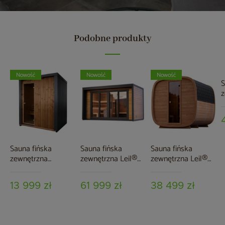
Podobne produkty
Nowość
Nowość
Nowość
S
z
T
5
Sauna fińska
Sauna fińska
Sauna fińska
zewnętrzna
zewnętrzna Leil®
zewnętrzna Leil®
Nordum Baltic Plus
Saunas Patio L 5-
Saunas Dice Dual
140 x 190
osobowa
4-osobowa
13 999 zł
61 999 zł
38 499 zł