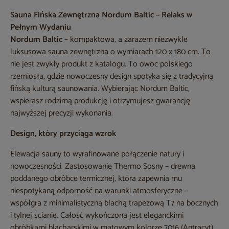
Sauna Fińska Zewnętrzna Nordum Baltic – Relaks w
Pełnym Wydaniu
Nordum Baltic
– kompaktowa, a zarazem niezwykle
luksusowa sauna zewnętrzna o wymiarach 120 x 180 cm. To
nie jest zwykły produkt z katalogu. To owoc polskiego
rzemiosła, gdzie nowoczesny design spotyka się z tradycyjną
fińską kulturą saunowania. Wybierając Nordum Baltic,
wspierasz rodzimą produkcję i otrzymujesz gwarancję
najwyższej precyzji wykonania.
Design, który przyciąga wzrok
Elewacja sauny to wyrafinowane połączenie natury i
nowoczesności. Zastosowanie Thermo Sosny – drewna
poddanego obróbce termicznej, która zapewnia mu
niespotykaną odporność na warunki atmosferyczne –
współgra z minimalistyczną blachą trapezową T7 na bocznych
i tylnej ścianie. Całość wykończona jest eleganckimi
obróbkami blacharskimi w matowym kolorze 7016 (Antracyt).