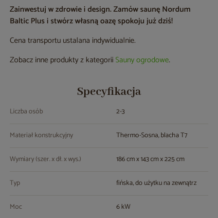
Zainwestuj w zdrowie i design. Zamów saunę Nordum
Baltic Plus i stwórz własną oazę spokoju już dziś!
Cena transportu ustalana indywidualnie.
Zobacz inne produkty z kategorii
Sauny ogrodowe
.
Specyfikacja
Liczba osób
2-3
Materiał konstrukcyjny
Thermo-Sosna, blacha T7
Wymiary (szer. x dł. x wys.)
186 cm x 143 cm x 225 cm
Typ
fińska, do użytku na zewnątrz
Moc
6 kW