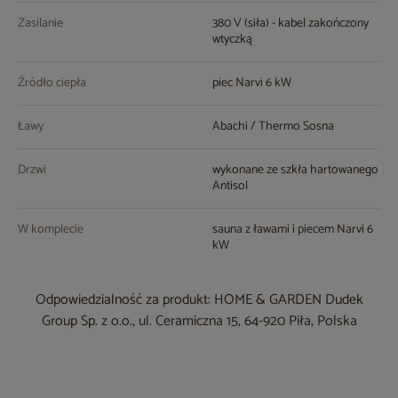
Zasilanie
380 V (siła) - kabel zakończony
wtyczką
Źródło ciepła
piec Narvi 6 kW
Ławy
Abachi / Thermo Sosna
Drzwi
wykonane ze szkła hartowanego
Antisol
W komplecie
sauna z ławami i piecem Narvi 6
kW
Odpowiedzialność za produkt: HOME & GARDEN Dudek
Group Sp. z o.o., ul. Ceramiczna 15, 64-920 Piła, Polska