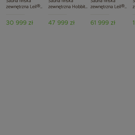
Sauna fińska
Sauna fińska
Sauna fińska
S
zewnętrzna Leil®
zewnętrzna Hobbit
zewnętrzna Leil®
z
Saunas Dice Comfy
Odnova z balią 220
Saunas Patio L 5-
P
2.0 4-osobowa
x 500 cm
osobowa
30 999 zł
47 999 zł
61 999 zł