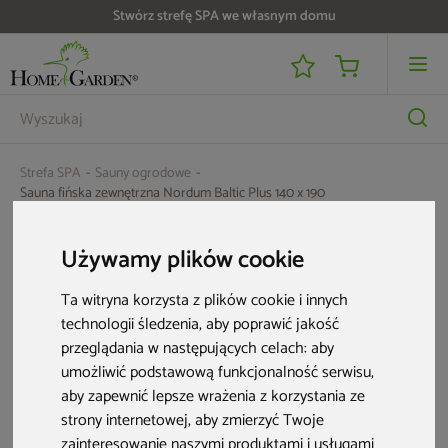
Stwórz strefę SPA we własnym domu
Strefa SPA
Sauny ogrodowe
Sauna fińska zewnętrzna Nordum Baltic Plus 140 x 190
Używamy plików cookie
Ta witryna korzysta z plików cookie i innych
technologii śledzenia, aby poprawić jakość
przeglądania w następujących celach:
aby
umożliwić podstawową funkcjonalność serwisu
,
aby zapewnić lepsze wrażenia z korzystania ze
strony internetowej
,
aby zmierzyć Twoje
zainteresowanie naszymi produktami i usługami