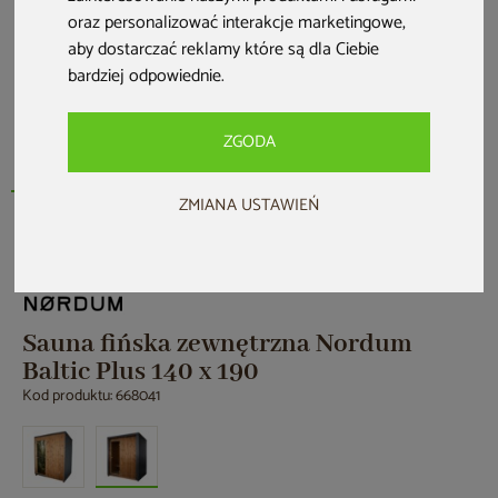
oraz personalizować interakcje marketingowe
,
aby dostarczać reklamy które są dla Ciebie
bardziej odpowiednie
.
ZGODA
ZMIANA USTAWIEŃ
Nowość
Sauna fińska zewnętrzna Nordum
Baltic Plus 140 x 190
Kod produktu: 668041