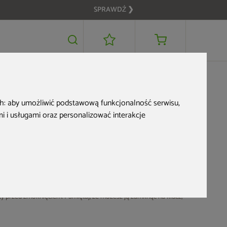
SPRAWDŹ ❯
ch:
aby umożliwić podstawową funkcjonalność serwisu
,
 i usługami oraz personalizować interakcje
cesoria do pracy przy roślinach.
Skrzynia blaszana występuje w
wybierz mebel, dzięki któremu będzie Ci łatwiej
ielkości posesji oraz swoich potrzeb. W skrzyni
przechowasz
ty przed zmoknięciem. Pamiętaj, że możesz ją zamknąć na klucz,