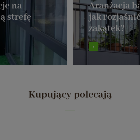
cje na
Aranżacja b
ą strefę
jak rozjaśnić
zakątek?
Kupujący polecają