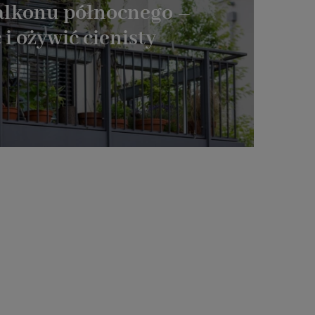
alkonu północnego –
 i ożywić cienisty