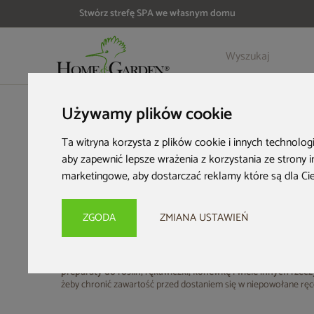
Stwórz strefę SPA we własnym domu
Używamy plików cookie
HOME & GARDEN
Wyposażenie ogrodu
Skrzynie blaszane
Ta witryna korzysta z plików cookie i innych technolog
Metalowe skrzyni
aby zapewnić lepsze wrażenia z korzystania ze strony 
marketingowe
,
aby dostarczać reklamy które są dla Ci
Ciesz się dodatkowym miejscem do przechowywania w ogro
ZGODA
ZMIANA USTAWIEŃ
uniwersalnych wariantach kolorystycznych
, więc łatwo wkom
uporządkować akcesoria.
Skrzynia blaszana ogrodowa
łączy solidną konstrukcję z est
preparaty do roślin, rękawiczki, konewkę i wiele innych rzec
żeby chronić zawartość przed dostaniem się w niepowołane ręc