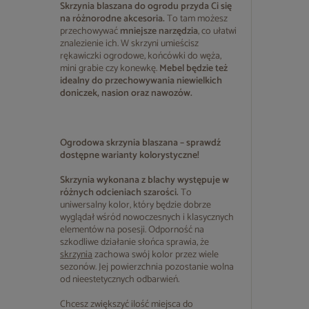
Skrzynia blaszana do ogrodu przyda Ci się
na różnorodne akcesoria.
To tam możesz
przechowywać
mniejsze narzędzia
, co ułatwi
znalezienie ich. W skrzyni umieścisz
rękawiczki ogrodowe, końcówki do węża,
mini grabie czy konewkę.
Mebel będzie też
idealny do przechowywania niewielkich
doniczek, nasion oraz nawozów.
Ogrodowa skrzynia blaszana – sprawdź
dostępne warianty kolorystyczne!
Skrzynia wykonana z blachy występuje w
różnych odcieniach szarości.
To
uniwersalny kolor, który będzie dobrze
wyglądał wśród nowoczesnych i klasycznych
elementów na posesji. Odporność na
szkodliwe działanie słońca sprawia, że
skrzynia
zachowa swój kolor przez wiele
sezonów. Jej powierzchnia pozostanie wolna
od nieestetycznych odbarwień.
Chcesz zwiększyć ilość miejsca do