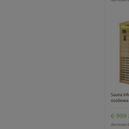
darmowa d
Sauna inf
osobowa 
6 999 
darmowa d