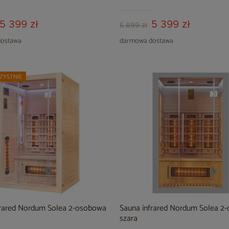
5 399 zł
5 399 zł
5 699 zł
ostawa
darmowa dostawa
ZYSTNIE
frared Nordum Solea 2-osobowa
Sauna infrared Nordum Solea 2
szara