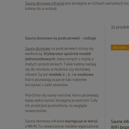
Sauna domowa infrared
jest dostępna w różnych wariantach ko
kabiny do aranżacji.
33 produ
Sauna domowa na podczerwień - rodzaje
Bestseller
Sauny domowe
na podczerwień różnią się
wielkością.
Wybierzesz spośród modeli
jednoosobowych
, stworzonych z myślą o
małych przestrzeniach. Takie kabiny nadają
się do montażu w łazience czy domowej
siłowni. Są też
modele 2-, 3- i 4-osobowe
,
które pozwalają w parze lub rodzinnie
korzystać z zalet seansów.
Wyróżnia się sauny narożne, które pozwalają
lepiej wykorzystać dostępną przestrzeń. Cały
ich przód jest przeszklony, co wygląda
nowocześnie.
Sauna in
Sauna domowa infrared
występuje w wersji
z Wi-Fi
. To nowoczesne modele wyposażone
WiFi brą