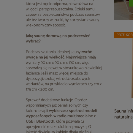
która jest ognioodporna, niewrażliwa na
wilgoć i paroprzepuszczalna. Dzięki temu
zapewnia bezpieczeństwo podczas seansów,
ale też tworzy warunki, by korzystać z sauny
w ekonomiczny sposób.
PRZE-KOR
Jaką saunę domową na podczerwień
wybrać?
Podczas szukania idealnej sauny
zwróć
uwagę na jej wielkość
. Najmniejsze mają
wymiary 90 cm x 90 cm x 190 cm, więc
sprawdzą się nawet w stosunkowo niewielkiej
łazience. Jeśli masz więcej miejsca do
dyspozycji, szukaj wśród 4-osobowych
wariantów, na przykład o wymiarach 175 cm x
175 cm x 200 cm.
Sprawdź dodatkowe funkcje. Oprócz
wspomnianych już paneli solnych czy
Sauna in
koloroterapii
wybierzesz spośród modeli
wyposażonych w radio multimedialne z
naturalna
USB i Bluetooth
, które pozwala Ci
uprzyjemnić relaks ulubioną muzyką. O
jakość dźwięku w kabinie dbają głośniki