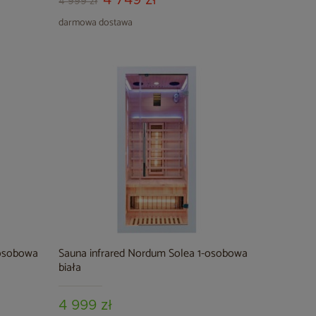
4 749 zł
4 999 zł
darmowa dostawa
-osobowa
Sauna infrared Nordum Solea 1-osobowa
biała
4 999 zł