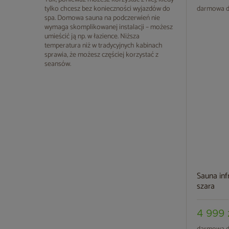
tylko chcesz bez konieczności wyjazdów do
darmowa d
spa. Domowa sauna na podczerwień nie
wymaga skomplikowanej instalacji – możesz
umieścić ją np. w łazience. Niższa
temperatura niż w tradycyjnych kabinach
sprawia, że możesz częściej korzystać z
seansów.
Sauna in
szara
4 999 