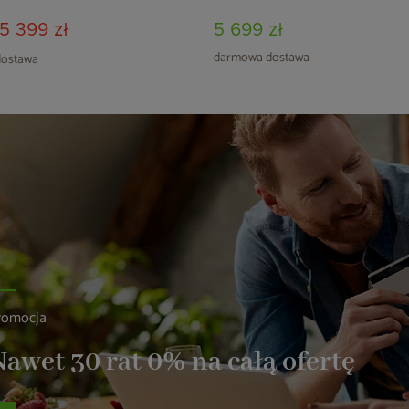
5 399 zł
5 699 zł
darmowa dostawa
ostawa
romocja
awet 30 rat 0% na całą ofertę