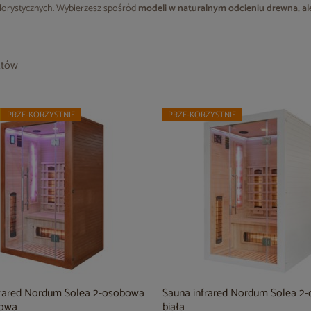
lorystycznych. Wybierzesz spośród
modeli w naturalnym odcieniu drewna, al
któw
PRZE-KORZYSTNIE
PRZE-KORZYSTNIE
frared Nordum Solea 2-osobowa
Sauna infrared Nordum Solea 2
zowa
biała