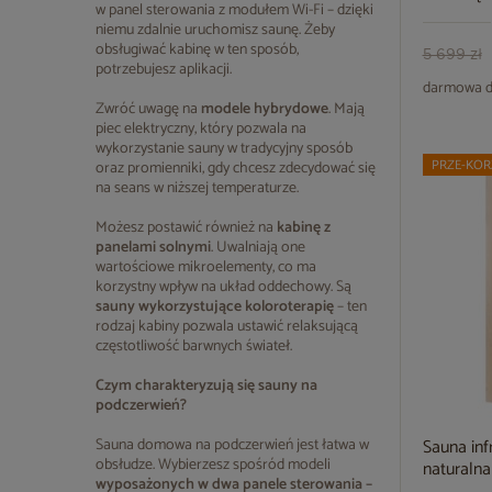
w panel sterowania z modułem Wi-Fi – dzięki
niemu zdalnie uruchomisz saunę. Żeby
obsługiwać kabinę w ten sposób,
5 699 zł
potrzebujesz aplikacji.
darmowa d
Zwróć uwagę na
modele hybrydowe
. Mają
piec elektryczny, który pozwala na
wykorzystanie sauny w tradycyjny sposób
PRZE-KOR
oraz promienniki, gdy chcesz zdecydować się
na seans w niższej temperaturze.
Możesz postawić również na
kabinę z
panelami solnymi
. Uwalniają one
wartościowe mikroelementy, co ma
korzystny wpływ na układ oddechowy. Są
sauny wykorzystujące koloroterapię
– ten
rodzaj kabiny pozwala ustawić relaksującą
częstotliwość barwnych świateł.
Czym charakteryzują się sauny na
podczerwień?
Sauna domowa na podczerwień jest łatwa w
Sauna in
obsłudze. Wybierzesz spośród modeli
naturalna
wyposażonych w dwa panele sterowania –