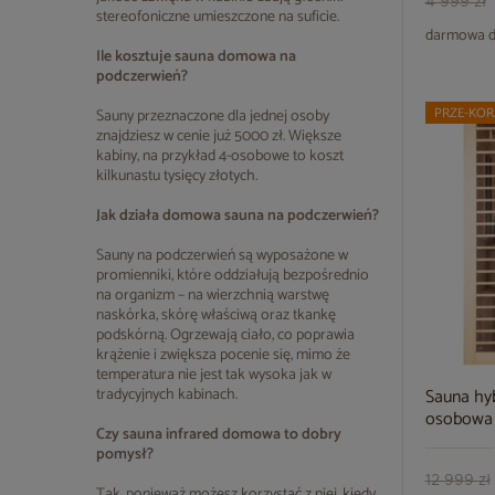
4 999 zł
stereofoniczne umieszczone na suficie.
darmowa d
Ile kosztuje sauna domowa na
podczerwień?
PRZE-KOR
Sauny przeznaczone dla jednej osoby
znajdziesz w cenie już 5000 zł. Większe
kabiny, na przykład 4-osobowe to koszt
kilkunastu tysięcy złotych.
Jak działa domowa sauna na podczerwień?
Sauny na podczerwień są wyposażone w
promienniki, które oddziałują bezpośrednio
na organizm – na wierzchnią warstwę
naskórka, skórę właściwą oraz tkankę
podskórną. Ogrzewają ciało, co poprawia
krążenie i zwiększa pocenie się, mimo że
temperatura nie jest tak wysoka jak w
tradycyjnych kabinach.
Sauna hy
osobowa 
Czy sauna infrared domowa to dobry
pomysł?
12 999 zł
Tak, ponieważ możesz korzystać z niej, kiedy