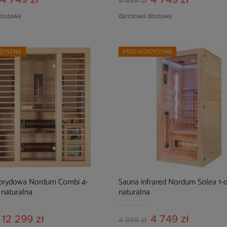
4 749 zł
4 749 zł
4 999 zł
ostawa
darmowa dostawa
ZYSTNIE
PRZE-KORZYSTNIE
brydowa Nordum Combi 4-
Sauna infrared Nordum Solea 1
naturalna
naturalna
12 299 zł
4 749 zł
4 999 zł