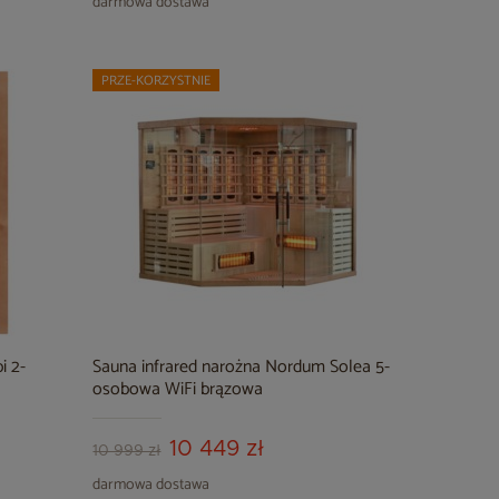
darmowa dostawa
PRZE-KORZYSTNIE
i 2-
Sauna infrared narożna Nordum Solea 5-
osobowa WiFi brązowa
10 449 zł
10 999 zł
darmowa dostawa