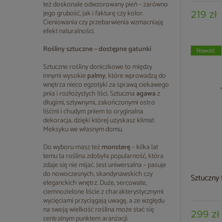
też doskonale odwzorowany pień – zarówno
jego grubość, jak i fakturę czy kolor.
219 zł
Cieniowania czy przebarwienia wzmacniają
efekt naturalności.
Rośliny sztuczne – dostępne gatunki
Nowość
Sztuczne rośliny doniczkowe to między
innymi wysokie
palmy
, które wprowadzą do
wnętrza nieco egzotyki za sprawą ciekawego
pnia i rozłożystych liści. Sztuczna
agawa
z
długimi, sztywnymi, zakończonymi ostro
liśćmi i chudym pniem to oryginalna
dekoracja, dzięki której uzyskasz klimat
Meksyku we własnym domu.
Do wyboru masz też
monsterę
– kilka lat
temu ta roślina zdobyła popularność, która
zdaje się nie mijać. Jest uniwersalna – pasuje
do nowoczesnych, skandynawskich czy
Sztuczny 
eleganckich wnętrz. Duże, sercowate,
ciemnozielone liście z charakterystycznymi
wycięciami przyciągają uwagę, a ze względu
na swoją wielkość roślina może stać się
299 zł
centralnym punktem aranżacji.