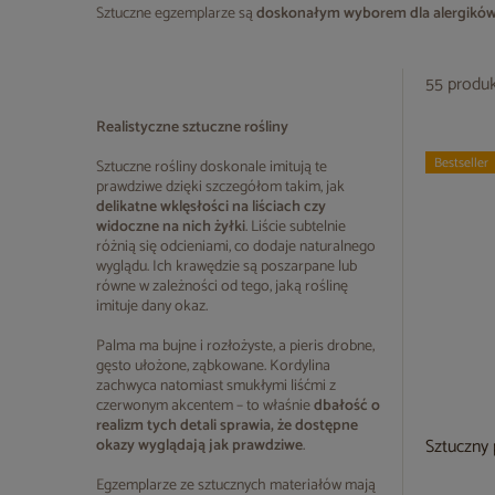
Sztuczne egzemplarze są
doskonałym wyborem dla alergików
55 produ
Realistyczne sztuczne rośliny
Bestseller
Sztuczne rośliny doskonale imitują te
prawdziwe dzięki szczegółom takim, jak
delikatne wklęsłości na liściach czy
widoczne na nich żyłki
. Liście subtelnie
różnią się odcieniami, co dodaje naturalnego
wyglądu. Ich krawędzie są poszarpane lub
równe w zależności od tego, jaką roślinę
imituje dany okaz.
Palma ma bujne i rozłożyste, a pieris drobne,
gęsto ułożone, ząbkowane. Kordylina
zachwyca natomiast smukłymi liśćmi z
czerwonym akcentem – to właśnie
dbałość o
realizm tych detali sprawia, że dostępne
Sztuczny
okazy wyglądają jak prawdziwe
.
Egzemplarze ze sztucznych materiałów mają