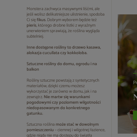
Monstera zachwyca masywnymi liśćmi, ale
jeśli wolisz delikatniejsze ulistnienie, spodoba
Ci się
fikus
. Dobrym wyborem będzie też
pieris
, którego drobne listki z wyraźnym
unerwieniem sprawiają, że roślina wygląda
subtelniej.
Inne dostępne rośliny to drzewo kasawa,
alokazja cucullata czy kokkoloba.
Sztuczne rośliny do domu, ogrodu i na
balkon
Rośliny sztuczne powstają z syntetycznych
P
materiałów, dzięki czemu możesz
wykorzystać je zarówno w domu, jak i na
N
zewnątrz.
Nie martw się warunkami
pogodowymi czy poziomem wilgotności
niedopasowanym do konkretnego
gatunku.
Sztuczna roślina
może stać w dowolnym
pomieszczeniu
– ciemnej i wilgotnej łazience,
gdzie nigdy nie ma dostępu do światła