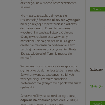
dziennego, lub w mocno nasłonecznionym
salonie.
Nowość
Nie masz czasu, żeby zajmować się
roślinnością?
Sztuczne okazy nie wymagają
niczego więcej niż przetarcia ich od czasu
do czasu z kurzu.
Dzięki temu możesz
wypełnić nimi wnętrze i stworzyć zieloną
dżunglę w środku miasta we własnym
mieszkaniu. Nadają się też do biura, gdzie
często nie ma czasu na podlewanie, a tym
bardziej nawożenie czy przycinanie. Utrata
liści czy więdnięcie? Tym nie musisz się
martwić!
Wybierzesz spośród roślin, które sprawdzą
Sztuczny 
się nie tylko do domu, lecz także na zewnątrz.
Są wykonywane ze sztucznych solidnych
tworzyw, dzięki czemu zapomnisz o
problemach związanych z ich podlewaniem w
199 zł
upalne dni.
Sztuczne rośliny na balkon i do ogrodu są
odporne na działanie promieni UV
. Dzięki
Nowość
temu masz pewność, że wybrane