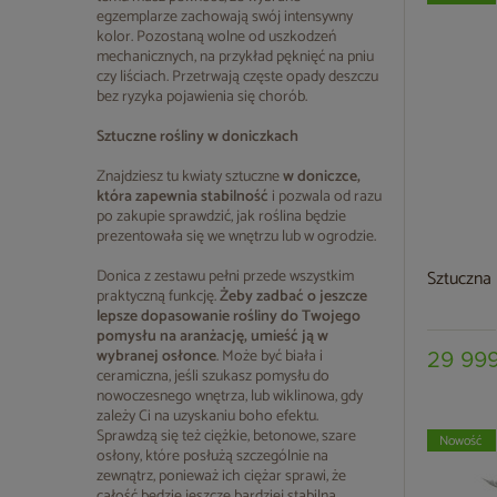
egzemplarze zachowają swój intensywny
kolor. Pozostaną wolne od uszkodzeń
mechanicznych, na przykład pęknięć na pniu
czy liściach. Przetrwają częste opady deszczu
bez ryzyka pojawienia się chorób.
Sztuczne rośliny w doniczkach
Znajdziesz tu kwiaty sztuczne
w doniczce,
która zapewnia stabilność
i pozwala od razu
po zakupie sprawdzić, jak roślina będzie
prezentowała się we wnętrzu lub w ogrodzie.
Donica z zestawu pełni przede wszystkim
Sztuczna
praktyczną funkcję.
Żeby zadbać o jeszcze
lepsze dopasowanie rośliny do Twojego
pomysłu na aranżację, umieść ją w
wybranej osłonce
. Może być biała i
29 999
ceramiczna, jeśli szukasz pomysłu do
nowoczesnego wnętrza, lub wiklinowa, gdy
zależy Ci na uzyskaniu boho efektu.
Sprawdzą się też ciężkie, betonowe, szare
Nowość
osłony, które posłużą szczególnie na
zewnątrz, ponieważ ich ciężar sprawi, że
całość będzie jeszcze bardziej stabilna.