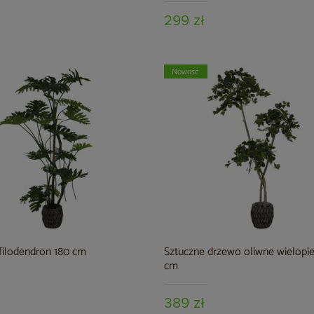
299 zł
Nowość
filodendron 180 cm
Sztuczne drzewo oliwne wielopi
cm
389 zł