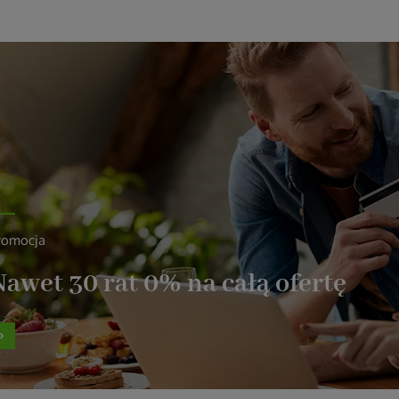
romocja
awet 30 rat 0% na całą ofertę