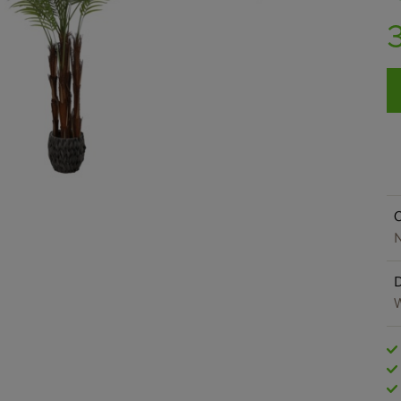
O
N
W