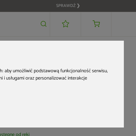
SPRAWDŹ ❯
399 zł
DODAJ DO KOSZYKA
OME & GARDEN
ch:
aby umożliwić podstawową funkcjonalność serwisu
,
Sztuczna palma
 i usługami oraz personalizować interakcje
hawajska 260 cm
d produktu: 345810
stępne od ręki