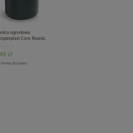
nica ogrodowa
osperplast Coro Round
aphite 34 l
49 zł
rmowa dostawa