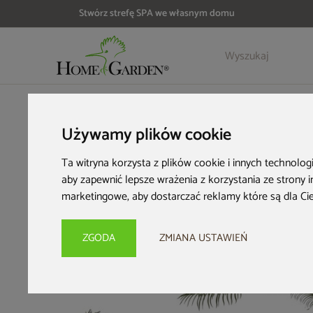
Stwórz strefę SPA we własnym domu
Szczegóły
Opinie
Akcesoria
HOME & GARDEN
Wyposażenie ogrodu
Sztuczne rośliny
Używamy plików cookie
Ta witryna korzysta z plików cookie i innych technolog
aby zapewnić lepsze wrażenia z korzystania ze strony 
marketingowe
,
aby dostarczać reklamy które są dla Ci
ZGODA
ZMIANA USTAWIEŃ