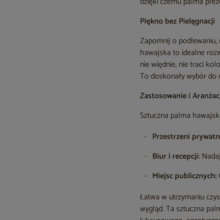
dzięki czemu palma preze
Piękno bez Pielęgnacji
Zapomnij o podlewaniu, 
hawajska to idealne rozw
nie więdnie, nie traci k
To doskonały wybór do m
Zastosowanie i Aranżac
Sztuczna palma hawajska
Przestrzeni prywatn
Biur i recepcji:
Nadaj
Miejsc publicznych:
O
Łatwa w utrzymaniu czyst
wygląd. Ta sztuczna palm