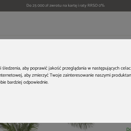
Do 25 000 zł zwrotu na kartę i raty RRSO 0%
Sztuczna palma hawajska 260 cm
H
ii śledzenia, aby poprawić jakość przeglądania w następujących cela
internetowej
,
aby zmierzyć Twoje zainteresowanie naszymi produktami
ebie bardziej odpowiednie
.
Ko
Do