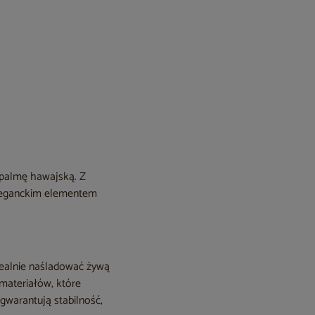
 palmę hawajską. Z
eleganckim elementem
dealnie naśladować żywą
 materiałów, które
 gwarantują stabilność,