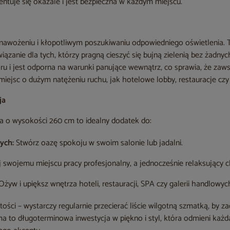
ntuje się okazale i jest bezpieczna w każdym miejscu.
nawożeniu i kłopotliwym poszukiwaniu odpowiedniego oświetlenia. 
iązanie dla tych, którzy pragną cieszyć się bujną zielenią bez żadn
oloru i jest odporna na warunki panujące wewnątrz, co sprawia, że zaw
iejsc o dużym natężeniu ruchu, jak hotelowe lobby, restauracje czy
ja
 o wysokości 260 cm to idealny dodatek do:
ych:
Stwórz oazę spokoju w swoim salonie lub jadalni.
 swojemu miejscu pracy profesjonalny, a jednocześnie relaksujący c
żyw i upiększ wnętrza hoteli, restauracji, SPA czy galerii handlowyc
ości – wystarczy regularnie przecierać liście wilgotną szmatką, by z
a to długoterminowa inwestycja w piękno i styl, która odmieni każdą