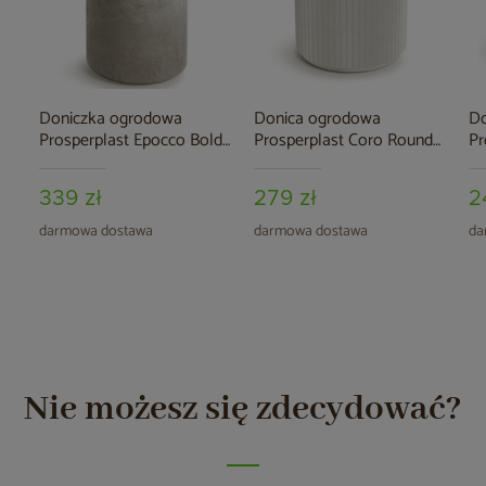
Doniczka ogrodowa
Donica ogrodowa
Do
Prosperplast Epocco Bold
Prosperplast Coro Round
Pr
Sand 14 l
Sand 34 l
Gr
339 zł
279 zł
2
darmowa dostawa
darmowa dostawa
da
Nie możesz się zdecydować?