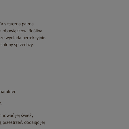
Ta sztuczna palma
ych obowiązków. Roślina
sze wygląda perfekcyjnie.
 salony sprzedaży.
harakter.
h.
achować jej świeży
 przestrzeń, dodając jej