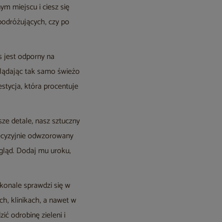
m miejscu i ciesz się
podróżujących, czy po
us jest odporny na
glądając tak samo świeżo
stycja, która procentuje
sze detale, nasz sztuczny
precyzyjnie odwzorowany
ygląd. Dodaj mu uroku,
konale sprawdzi się w
ch, klinikach, a nawet w
ć odrobinę zieleni i