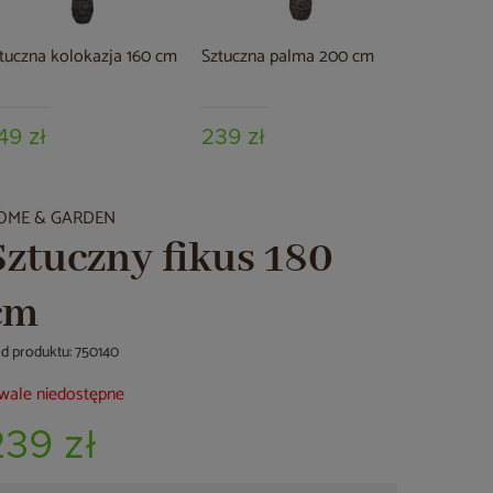
tuczna kolokazja 160 cm
Sztuczna palma 200 cm
Sztuczny 
cm
49 zł
239 zł
599 zł
OME & GARDEN
Sztuczny fikus 180
cm
d produktu: 750140
wale niedostępne
239 zł