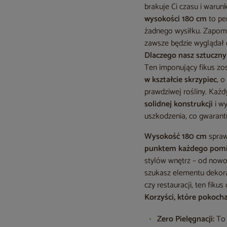
brakuje Ci czasu i waru
wysokości 180 cm
to pe
żadnego wysiłku. Zapomn
zawsze będzie wyglądał 
Dlaczego nasz sztuczny 
Ten imponujący fikus zos
w kształcie skrzypiec
, 
prawdziwej rośliny. Każd
solidnej konstrukcji
i w
uszkodzenia, co gwarantu
Wysokość 180 cm
spraw
punktem każdego pomi
stylów wnętrz – od nowoc
szukasz elementu dekora
czy restauracji, ten fiku
Korzyści, które pokocha
Zero Pielęgnacji:
To 