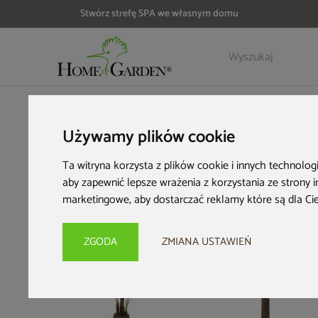
Stwórz strefę SPA we własnym domu
Szczegóły
Opinie
Akcesoria
HOME & GARDEN
Wyposażenie ogrodu
Sztuczne rośliny
Używamy plików cookie
Ta witryna korzysta z plików cookie i innych technolog
aby zapewnić lepsze wrażenia z korzystania ze strony 
marketingowe
,
aby dostarczać reklamy które są dla Ci
Nowość
ZGODA
ZMIANA USTAWIEŃ