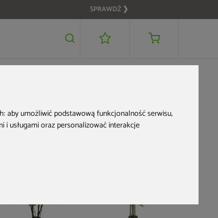
SPRAWDŹ ❯
239 zł
DODAJ DO KOSZYKA
ch:
aby umożliwić podstawową funkcjonalność serwisu
,
 i usługami oraz personalizować interakcje