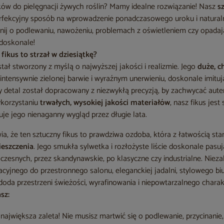
nków do pielęgnacji żywych roślin? Mamy idealne rozwiązanie! Nasz
s
rfekcyjny sposób na wprowadzenie ponadczasowego uroku i natural
ij o podlewaniu, nawożeniu, problemach z oświetleniem czy opadając
doskonale!
fikus to strzał w dziesiątkę?
tał stworzony z myślą o najwyższej jakości i realizmie. Jego
duże, c
o intensywnie zielonej barwie i wyraźnym unerwieniu, doskonale imitu
y detal został dopracowany z niezwykłą precyzją, by zachwycać aute
ykorzystaniu
trwałych, wysokiej jakości materiałów
, nasz fikus jest
je jego nienaganny wygląd przez długie lata.
ia, że ten sztuczny fikus to prawdziwa ozdoba, która z łatwością sta
eszczenia
. Jego smukła sylwetka i rozłożyste liście doskonale pas
zesnych, przez skandynawskie, po klasyczne czy industrialne. Niezal
cyjnego do przestronnego salonu, eleganckiej jadalni, stylowego bi
s doda przestrzeni świeżości, wyrafinowania i niepowtarzalnego charak
sz:
największa zaleta! Nie musisz martwić się o podlewanie, przycinanie