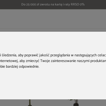
Do 25 000 zł zwrotu na kartę i raty RRSO 0%
Sztuczny fikus 180 cm
Aktualne oferty
ii śledzenia, aby poprawić jakość przeglądania w następujących cela
internetowej
,
aby zmierzyć Twoje zainteresowanie naszymi produktami
ebie bardziej odpowiednie
.