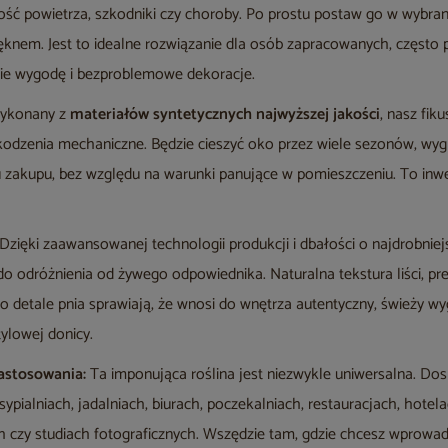
ść powietrza, szkodniki czy choroby. Po prostu postaw go w wybrany
knem. Jest to idealne rozwiązanie dla osób zapracowanych, często 
bie wygodę i bezproblemowe dekoracje.
konany z
materiałów syntetycznych najwyższej jakości
, nasz fik
szkodzenia mechaniczne. Będzie cieszyć oko przez wiele sezonów, wy
iu zakupu, bez względu na warunki panujące w pomieszczeniu. To inwe
Dzięki zaawansowanej technologii produkcji i dbałości o najdrobniej
e do odróżnienia od żywego odpowiednika. Naturalna tekstura liści, 
 o detale pnia sprawiają, że wnosi do wnętrza autentyczny, świeży w
ylowej donicy.
astosowania:
Ta imponująca roślina jest niezwykle uniwersalna. Dos
ypialniach, jadalniach, biurach, poczekalniach, restauracjach, hotela
 czy studiach fotograficznych. Wszędzie tam, gdzie chcesz wprowadzi