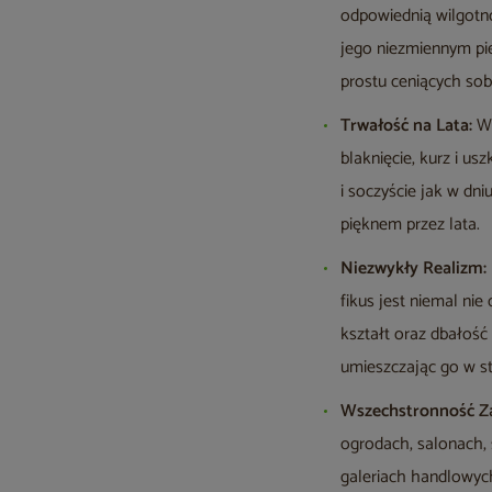
odpowiednią wilgotno
jego niezmiennym pię
prostu ceniących so
Trwałość na Lata:
Wy
blaknięcie, kurz i u
i soczyście jak w dn
pięknem przez lata.
Niezwykły Realizm:
fikus jest niemal ni
kształt oraz dbałość
umieszczając go w st
Wszechstronność Z
ogrodach, salonach, s
galeriach handlowych