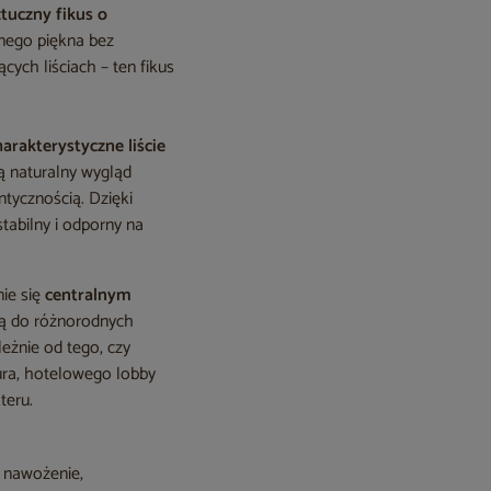
ztuczny fikus o
nego piękna bez
ych liściach – ten fikus
harakterystyczne liście
ją naturalny wygląd
ntycznością. Dzięki
 stabilny i odporny na
nie się
centralnym
ują do różnorodnych
eżnie od tego, czy
ura, hotelowego lobby
teru.
, nawożenie,