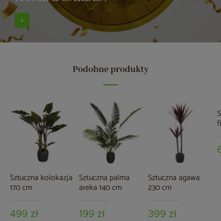
Podobne produkty
S
f
2
Sztuczna kolokazja
Sztuczna palma
Sztuczna agawa
170 cm
areka 140 cm
230 cm
499 zł
199 zł
399 zł