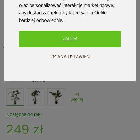
oraz personalizować interakcje marketingowe
,
aby dostarczać reklamy które są dla Ciebie
bardziej odpowiednie
.
ZGODA
ZMIANA USTAWIEŃ
HOME & GARDEN
Sztuczna kolokazja 160 cm
Kod produktu: 597465
+1
więcej
Dostępne od ręki
249 zł