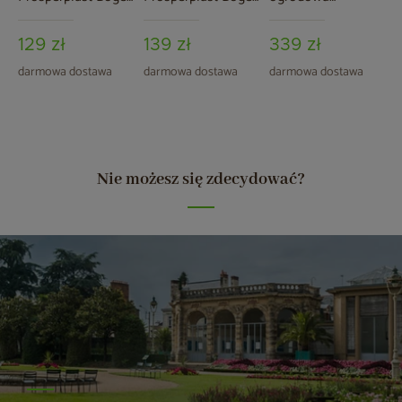
Concrete Gray 37 l
Macchiato 37 l
Prosperplast
Epocco Bold Sand
129 zł
139 zł
339 zł
14 l
darmowa dostawa
darmowa dostawa
darmowa dostawa
Nie możesz się zdecydować?