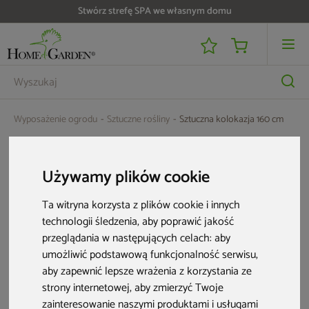
Stwórz strefę SPA we własnym domu
Wyposażenie ogrodu
Sztuczne rośliny
Sztuczna kolokazja 160 cm
Używamy plików cookie
Ta witryna korzysta z plików cookie i innych
technologii śledzenia, aby poprawić jakość
przeglądania w następujących celach:
aby
umożliwić podstawową funkcjonalność serwisu
,
aby zapewnić lepsze wrażenia z korzystania ze
strony internetowej
,
aby zmierzyć Twoje
zainteresowanie naszymi produktami i usługami