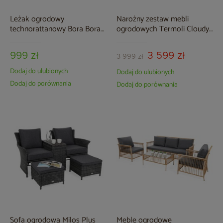
Leżak ogrodowy
Narożny zestaw mebli
technorattanowy Bora Bora
ogrodowych Termoli Cloudy
Ginger / Brown Melange z
Grey / Light Grey
poduszką
999 zł
3 599 zł
3 999 zł
Dodaj do ulubionych
Dodaj do ulubionych
Dodaj do porównania
Dodaj do porównania
Sofa ogrodowa Milos Plus
Meble ogrodowe