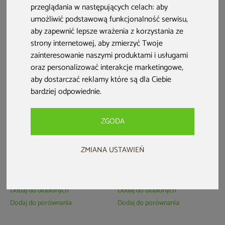
przeglądania w następujących celach:
aby
umożliwić podstawową funkcjonalność serwisu
,
aby zapewnić lepsze wrażenia z korzystania ze
strony internetowej
,
aby zmierzyć Twoje
zainteresowanie naszymi produktami i usługami
oraz personalizować interakcje marketingowe
,
aby dostarczać reklamy które są dla Ciebie
bardziej odpowiednie
.
ZGODA
Narożny zestaw mebli
Meble ogrodowe
ogrodowych Bergamo Ginger
technorattanowe Bristol
ZMIANA USTAWIEŃ
/ Brown Melange
Round Elegant 180 cm White
/ Grey 8+1
3 299 zł
7 899 zł
3 699 zł
8 499 zł
Dodaj do ulubionych
Dodaj do ulubionych
Dodaj do porównania
Dodaj do porównania