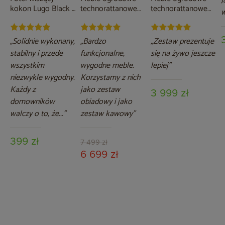
J
kokon Lugo Black /
technorattanowe
technorattanowe
w
Brown
Memfis Beige /
Bergamo Beige /
Beige Melange
Beige Melange
„Solidnie wykonany,
„Bardzo
„Zestaw prezentuje
stabilny i przede
funkcjonalne,
się na żywo jeszcze
wszystkim
wygodne meble.
lepiej”
niezwykle wygodny.
Korzystamy z nich
Każdy z
jako zestaw
3 999 zł
domowników
obiadowy i jako
walczy o to, że...”
zestaw kawowy”
399 zł
7 499 zł
6 699 zł