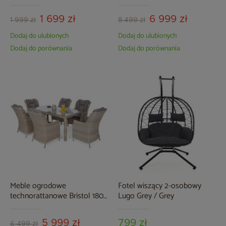
Grey / Grey Melange
Ginger / Brown Melange
1 699 zł
6 999 zł
1 999 zł
8 499 zł
Dodaj do ulubionych
Dodaj do ulubionych
Dodaj do porównania
Dodaj do porównania
Meble ogrodowe
Fotel wiszący 2-osobowy
technorattanowe Bristol 180
Lugo Grey / Grey
cm Beige / Beige Melange
6+1
5 999 zł
799 zł
6 499 zł