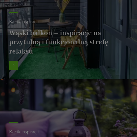
Kącik inspiracji
Wąski balkon – inspiracje na
przytulną i funkcjonalną strefę
relaksu
Kącik inspiracji