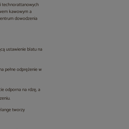
li technorattanowych
stawem kawowym a
 centrum dowodzenia
cą ustawienie blatu na
na pełne odprężenie w
ie odporna na rdzę, a
zeniu.
elange tworzy