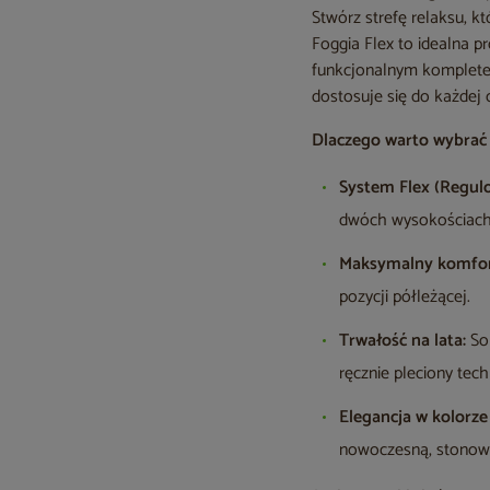
Stwórz strefę relaksu, 
Foggia Flex to idealna 
funkcjonalnym komplete
dostosuje się do każdej o
Dlaczego warto wybrać 
System Flex (Regul
dwóch wysokościach: 
Maksymalny komfor
pozycji półleżącej.
Trwałość na lata:
Sol
ręcznie pleciony tec
Elegancja w kolorze 
nowoczesną, stonowa