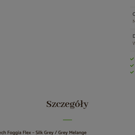
O
N
W
Szczegóły
h Foggia Flex – Silk Grey / Grey Melange