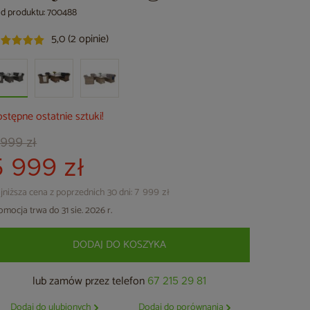
d produktu: 700488
5,0 (2 opinie)
stępne ostatnie sztuki!
 999 zł
5 999 zł
jniższa cena z poprzednich 30 dni:
7 999 zł
omocja trwa do 31 sie. 2026 r.
DODAJ DO KOSZYKA
lub zamów przez telefon
67 215 29 81
Dodaj do ulubionych
Dodaj do porównania