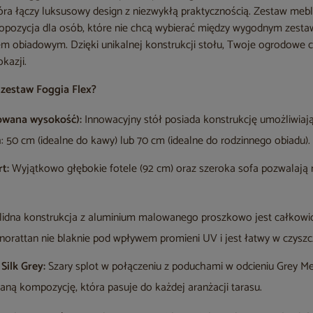
która łączy luksusowy design z niezwykłą praktycznością. Zestaw meb
propozycja dla osób, które nie chcą wybierać między wygodnym ze
m obiadowym. Dzięki unikalnej konstrukcji stołu, Twoje ogrodowe
kazji.
zestaw Foggia Flex?
owana wysokość):
Innowacyjny stół posiada konstrukcję umożliwiają
50 cm (idealne do kawy) lub 70 cm (idealne do rodzinnego obiadu).
t:
Wyjątkowo głębokie fotele (92 cm) oraz szeroka sofa pozwalają 
idna konstrukcja z aluminium malowanego proszkowo jest całkowic
hnorattan nie blaknie pod wpływem promieni UV i jest łatwy w czyszc
Silk Grey:
Szary splot w połączeniu z poduchami w odcieniu Grey M
ną kompozycję, która pasuje do każdej aranżacji tarasu.