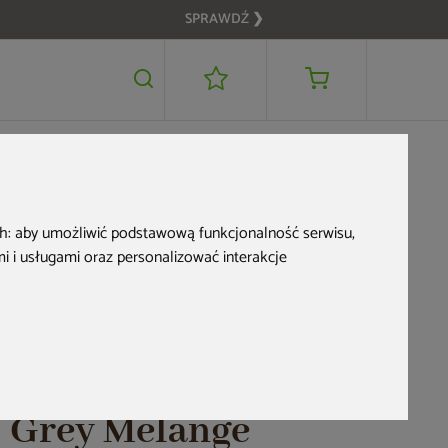
SPRAWDŹ ❯
7 999 zł
DODAJ DO KOSZYKA
5 999 zł
Nowość
ch:
aby umożliwić podstawową funkcjonalność serwisu
,
OME & GARDEN
 i usługami oraz personalizować interakcje
Meble ogrodowe
technorattanowe
Foggia Flex Silk Grey
/ Grey Melange