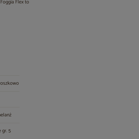
Foggia Flex to
proszkowo
melanż
 gr. 5