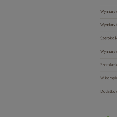
Wymiary st
Wymiary fo
Szerokość
Wymiary so
Szerokość
W komple
Dodatkow