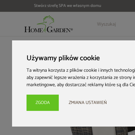
Stwórz strefę SPA we własnym domu
Szczegóły
Opinie
HOME & GARDEN
Meble ogrodowe
Zestawy ogrodowe
M
Używamy plików cookie
Ta witryna korzysta z plików cookie i innych technolog
aby zapewnić lepsze wrażenia z korzystania ze strony 
marketingowe
,
aby dostarczać reklamy które są dla Ci
ZGODA
ZMIANA USTAWIEŃ