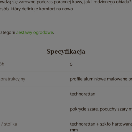
rawdzą się zarówno podczas porannej kawy, jak i rodzinnego obiadu? 
osób, który definiuje komfort na nowo.
kategorii
Zestawy ogrodowe
.
Specyfikacja
sób
5
konstrukcyjny
profile aluminiowe malowane 
technorattan
pokrycie szare, poduchy szary 
 / stolika
technorattan + szkło hartowane
mm