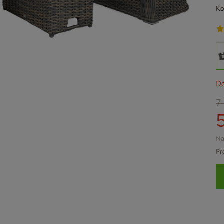
Ko
Do
7
Na
Pr