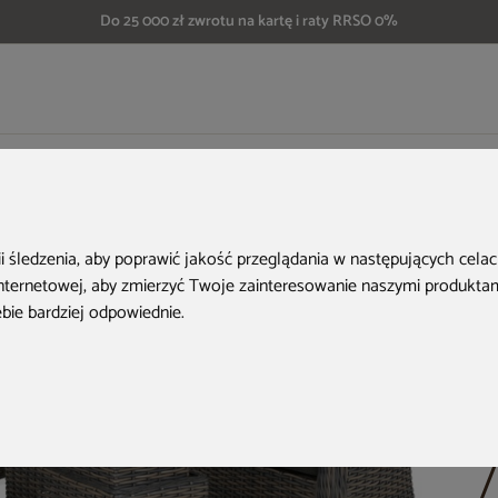
Do 25 000 zł zwrotu na kartę i raty RRSO 0%
eble ogrodowe technorattanowe Foggia Flex Silk Grey / Grey Melange
ii śledzenia, aby poprawić jakość przeglądania w następujących cela
H
internetowej
,
aby zmierzyć Twoje zainteresowanie naszymi produktami
ebie bardziej odpowiednie
.