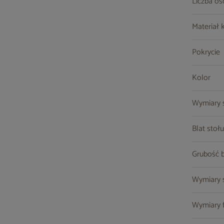
Liczba o
Materiał 
Pokrycie
Kolor
Wymiary s
Blat stołu
Grubość b
Wymiary so
Wymiary fo