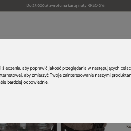
Do 25 000 zł zwrotu na kartę i raty RRSO 0%
nowe
Meble ogrodowe rattanowe Diego Brown / Cappuccino 3+1
H
ii śledzenia, aby poprawić jakość przeglądania w następujących cela
internetowej
,
aby zmierzyć Twoje zainteresowanie naszymi produktami
ebie bardziej odpowiednie
.
Ko