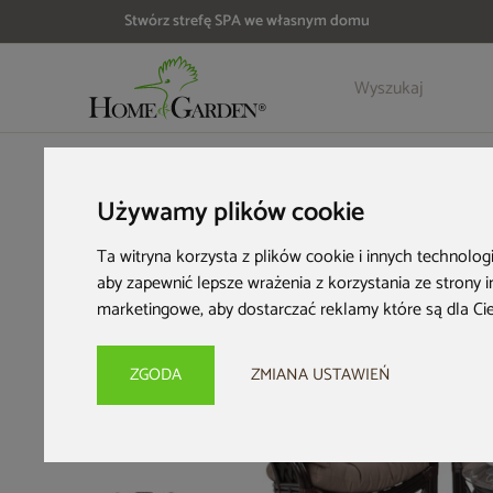
Stwórz strefę SPA we własnym domu
Szczegóły
Opinie
Akcesoria
HOME & GARDEN
Meble ogrodowe
Meble ogrodowe ratta
Używamy plików cookie
Ta witryna korzysta z plików cookie i innych technolog
aby zapewnić lepsze wrażenia z korzystania ze strony 
marketingowe
,
aby dostarczać reklamy które są dla Ci
ZGODA
ZMIANA USTAWIEŃ