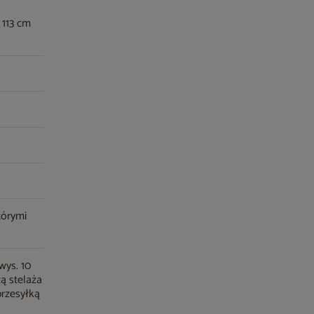
 113 cm
tórymi
wys. 10
ą stelaża
przesyłką