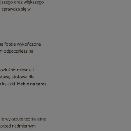
iejszego oraz większego
o sprawdza się w
ne fotele wykończone
im odpoczniesz na
ozluźnić mięśnie i
astawę stołową dla
 książki.
Meble na taras
ale wykazuje też świetne
ę przed nadmiernym