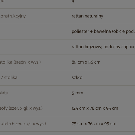
sób
4
konstrukcyjny
rattan naturalny
poliester + bawełna (obicie pod
rattan brązowy; poduchy cappu
tolika (średn. x wys.)
85 cm x 56 cm
 / stolika
szkło
latu
5 mm
fy (szer. x gł. x wys.)
125 cm x 78 cm x 95 cm
tela (szer. x gł. x wys.)
75 cm x 76 cm x 95 cm