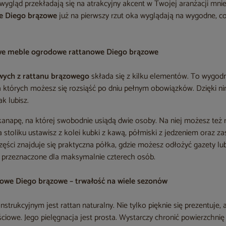
 wygląd przekładają się na atrakcyjny akcent w Twojej aranżacji mn
e Diego brązowe
już na pierwszy rzut oka wyglądają na wygodne, c
we meble ogrodowe rattanowe Diego brązowe
ych z rattanu brązowego
składa się z kilku elementów. To wygod
a których możesz się rozsiąść po dniu pełnym obowiązków. Dzięki n
ak lubisz.
anapę, na której swobodnie usiądą dwie osoby. Na niej możesz też r
a stoliku ustawisz z kolei kubki z kawą, półmiski z jedzeniem oraz z
zęści znajduje się praktyczna półka, gdzie możesz odłożyć gazety lub
 przeznaczone dla maksymalnie czterech osób.
owe Diego brązowe – trwałość na wiele sezonów
rukcyjnym jest rattan naturalny. Nie tylko pięknie się prezentuje, 
ciowe. Jego pielęgnacja jest prosta. Wystarczy chronić powierzchni