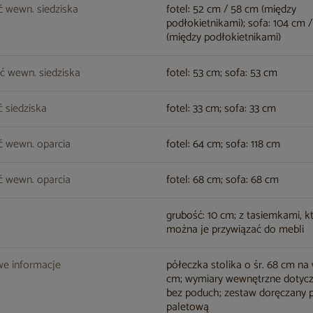
 wewn. siedziska
fotel: 52 cm / 58 cm (między
podłokietnikami); sofa: 104 cm /
(między podłokietnikami)
ć wewn. siedziska
fotel: 53 cm; sofa: 53 cm
 siedziska
fotel: 33 cm; sofa: 33 cm
ć wewn. oparcia
fotel: 64 cm; sofa: 118 cm
 wewn. oparcia
fotel: 68 cm; sofa: 68 cm
grubość: 10 cm; z tasiemkami, k
można je przywiązać do mebli
e informacje
półeczka stolika o śr. 68 cm na 
cm; wymiary wewnętrzne dotycz
bez poduch; zestaw doręczany 
paletową