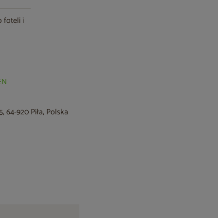
 foteli i
EN
, 64-920 Piła, Polska