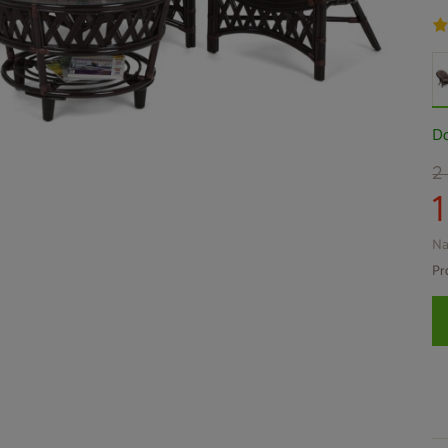
Do
2
Na
Pr