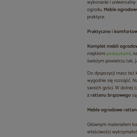
wykonanie i uniwersalny
ogrodu.
Meble ogrodow
praktyce.
Praktyczne i komforto
Komplet mebli ogrodow
miękkimi
poduszkami
, n
świeżym powietrzu tak, j
Do dyspozycji masz też k
wygodnie się rozsiąść. N
swoich gości. W dolnej c
z rattanu brązowego
są
Meble ogrodowe rattan
Głównym materiałem konst
właściwości wytrzymałoś