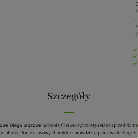
O
N
W
Szczegóły
nowe Diego brązowe
pozwolą Ci stworzyć strefę relaksu przed dome
pod altanę. Ponadczasowy charakter sprawdzi się przez wiele długic