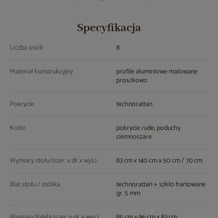
Specyfikacja
Liczba osób
8
Materiał konstrukcyjny
profile aluminiowe malowane
proszkowo
Pokrycie
technorattan
Kolor
pokrycie rude, poduchy
ciemnoszare
Wymiary stołu (szer. x dł. x wys.)
83 cm x 140 cm x 50 cm / 70 cm
Blat stołu / stolika
technorattan + szkło hartowane
gr. 5 mm
Wymiary fotela (szer. x gł. x wys.)
85 cm x 96 cm x 83 cm