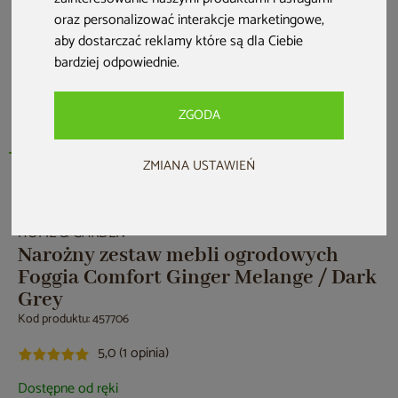
oraz personalizować interakcje marketingowe
,
aby dostarczać reklamy które są dla Ciebie
bardziej odpowiednie
.
ZGODA
ZMIANA USTAWIEŃ
Nowość
HOME & GARDEN
Narożny zestaw mebli ogrodowych
Foggia Comfort Ginger Melange / Dark
Grey
Kod produktu: 457706
5,0 (1 opinia)
Dostępne od ręki