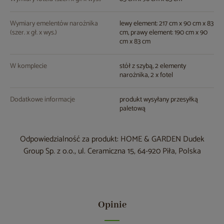
Wymiary emelentów narożnika
lewy element: 217 cm x 90 cm x 83
(szer. x gł. x wys.)
cm, prawy element: 190 cm x 90
cm x 83 cm
W komplecie
stół z szybą, 2 elementy
narożnika, 2 x fotel
Dodatkowe informacje
produkt wysyłany przesyłką
paletową
Odpowiedzialność za produkt: HOME & GARDEN Dudek
Group Sp. z o.o., ul. Ceramiczna 15, 64-920 Piła, Polska
Opinie