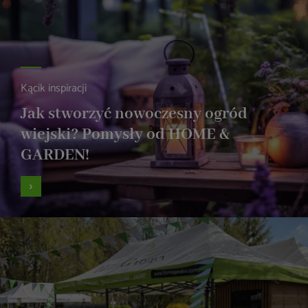
Kącik inspiracji
Jak stworzyć nowoczesny ogród
wiejski? Pomysły od HOME &
GARDEN!