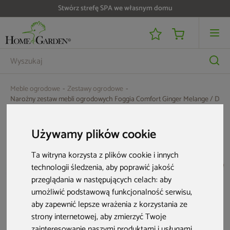
Stwórz strefę SPA we własnym domu
Meble ogrodowe
Zestawy ogrodowe
Narożny zestaw mebli ogrodowych Foggia Comfort Ginger Melange / Dark
Używamy plików cookie
Ta witryna korzysta z plików cookie i innych
technologii śledzenia, aby poprawić jakość
przeglądania w następujących celach:
aby
umożliwić podstawową funkcjonalność serwisu
,
aby zapewnić lepsze wrażenia z korzystania ze
strony internetowej
,
aby zmierzyć Twoje
zainteresowanie naszymi produktami i usługami