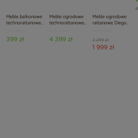
d
Meble balkonowe
Meble ogrodowe
Meble ogrodowe
technorattanowe
technorattanowe
rattanowe Diego
Zanzibar Grey /
Bergamo White /
Brown /
Grey
Grey
Cappuccino 3+1
399 zł
4 399 zł
2 299 zł
1 999 zł