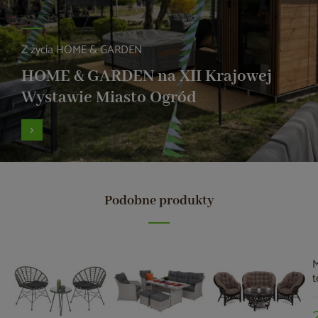
Z życia HOME & GARDEN
HOME & GARDEN na XII Krajowej
Wystawie Miasto Ogród
Podobne produkty
M
t
M
M