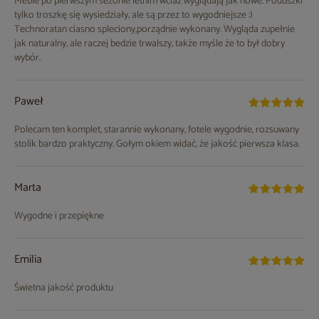
Meble po pierwszym sezonie letnim wciaż wyglądają jak nowe. Poduszki
tylko troszkę się wysiedziały, ale są przez to wygodniejsze :)
Technoratan ciasno spleciony,porządnie wykonany. Wygląda zupełnie
jak naturalny, ale raczej bedzie trwalszy, także myśle że to był dobry
wybór.
Paweł
Polecam ten komplet, starannie wykonany, fotele wygodnie, rozsuwany
stolik bardzo praktyczny. Gołym okiem widać, że jakość pierwsza klasa.
Marta
Wygodne i przepiękne
Emilia
Świetna jakość produktu