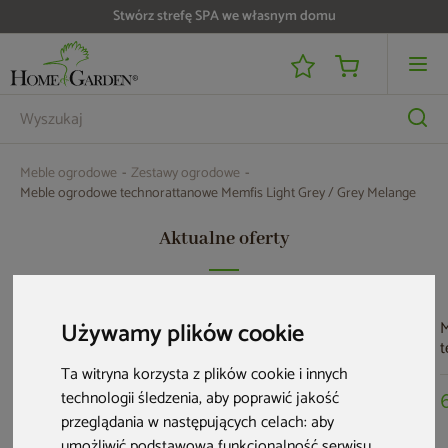
Do 25 000 zł zwrotu na kartę i raty RRSO 0%
Meble ogrodowe
Zestawy ogrodowe
Meble ogrodowe technorattanowe Memfis Light Grey / Grey Melange
Aktualne oferty
Bestseller
M
Używamy plików cookie
t
U
Ta witryna korzysta z plików cookie i innych
T
technologii śledzenia, aby poprawić jakość
przeglądania w następujących celach:
aby
umożliwić podstawową funkcjonalność serwisu
,