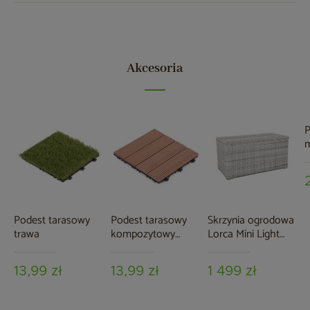
Akcesoria
P
m
2
c
Podest tarasowy
Podest tarasowy
Skrzynia ogrodowa
trawa
kompozytowy
Lorca Mini Light
brązowy
Grey
13,99 zł
13,99 zł
1 499 zł