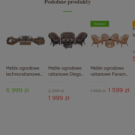
Podobne produkty
Nowość
M
t
B
E
G
6
M
Meble ogrodowe
Meble ogrodowe
Meble ogrodowe
technorattanowe
rattanowe Diego
rattanowe Panama
Umbria Beige /
Brown /
Orange / Latte 4+1
Taupe Melange
Cappuccino 3+1
6 999 zł
1 599 zł
2 299 zł
1 999 zł
1 999 zł