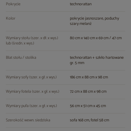
Pokrycie
technorattan
Kolor
pokrycie jasnoszare, poduchy
szary melanż
Wymiary stołu (szer. x dł. x wys.)
80 cm x 140 cm x 69 cm / 47 cm
lub (średn. x wys.)
Blat stołu / stolika
technorattan + szkło hartowane
gr. 5 mm
Wymiary sofy (szer. x gł. x wys.)
186 cm x 88 cm x 98 cm
Wymiary fotela (szer. x gł. x wys.)
72 cm x 88 cm x 98 cm
Wymiary pufa (szer. x gł. x wys.)
56 cm x 51 cm x 45 cm
Szerokość wewn. siedziska
sofa 168 cm, fotel 58 cm