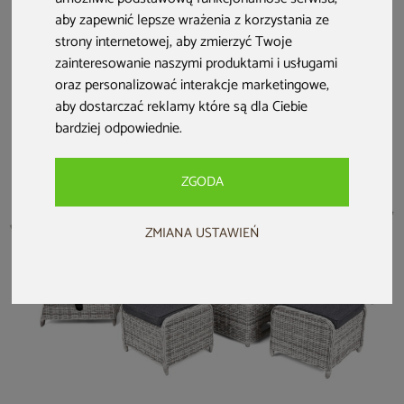
Meble ogrodowe
Meble ogrodowe
Narożne meble
aby zapewnić lepsze wrażenia z korzystania ze
technorattanowe
rattanowe Bahama
ogrodowe
strony internetowej
,
aby zmierzyć Twoje
Memfis Ginger /
Brown /
aluminiowe
Brown Melange
Cappuccino 2+1
Sorrento Comfort
zainteresowanie naszymi produktami i usługami
999 zł
7 699 zł
Grey / Grey
7 499 zł
oraz personalizować interakcje marketingowe
,
Melange
6 699 zł
darmowa dostawa
aby dostarczać reklamy które są dla Ciebie
bardziej odpowiednie
.
ZGODA
ZMIANA USTAWIEŃ