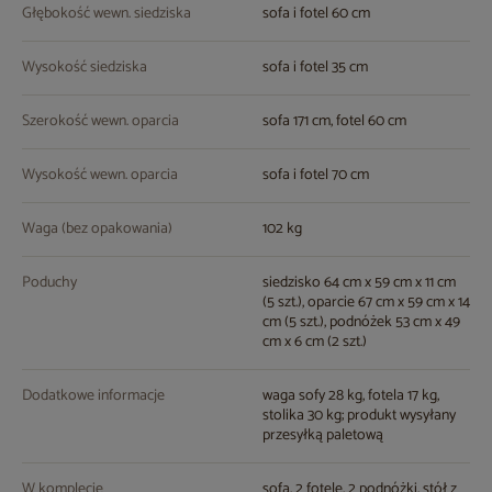
Głębokość wewn. siedziska
sofa i fotel 60 cm
Wysokość siedziska
sofa i fotel 35 cm
Szerokość wewn. oparcia
sofa 171 cm, fotel 60 cm
Wysokość wewn. oparcia
sofa i fotel 70 cm
Waga (bez opakowania)
102 kg
Poduchy
siedzisko 64 cm x 59 cm x 11 cm
(5 szt.), oparcie 67 cm x 59 cm x 14
cm (5 szt.), podnóżek 53 cm x 49
cm x 6 cm (2 szt.)
Dodatkowe informacje
waga sofy 28 kg, fotela 17 kg,
stolika 30 kg; produkt wysyłany
przesyłką paletową
W komplecie
sofa, 2 fotele, 2 podnóżki, stół z