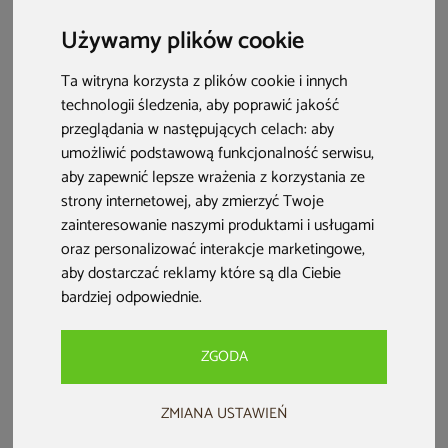
dachu. Zobacz, jak wykreować własną oazę na szczycie
Używamy plików cookie
budynku!
Ta witryna korzysta z plików cookie i innych
technologii śledzenia, aby poprawić jakość
przeglądania w następujących celach:
aby
umożliwić podstawową funkcjonalność serwisu
,
aby zapewnić lepsze wrażenia z korzystania ze
strony internetowej
,
aby zmierzyć Twoje
zainteresowanie naszymi produktami i usługami
oraz personalizować interakcje marketingowe
,
aby dostarczać reklamy które są dla Ciebie
bardziej odpowiednie
.
Spis treści:
ZGODA
Aranżacja tarasu na dachu – o czym pamiętać przy
ZMIANA USTAWIEŃ
projektowaniu przestrzeni?