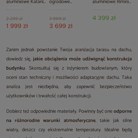
aluminiowe Katania
ogrodowe
aluminiowe Rimini
Square Grey /
aluminiowe Miami
Dark Grey / Grey
Window Grey 8+1
Grey / Taupe
Melange
4 399 zł
2 299 zł
3 999 zł
1 999 zł
3 699 zł
Zanim jednak powstanie Twoja aranżacja tarasu na dachu,
dowiedz się,
jakie obciążenia może udźwignąć konstrukcja
budynku
. Skonsultuj się z inżynierem budowlanym, który
oceni stan techniczny i możliwości adaptacyjne dachu. Taka
analiza jest niezbędna, aby zapewnić bezpieczeństwo
użytkowników i trwałość całej konstrukcji.
Dobierz też odpowiednie materiały. Powinny być one
odporne
na różnorodne warunki atmosferyczne
, takie jak silne
wiatry, deszcz czy ekstremalne temperatury. Idealne będą