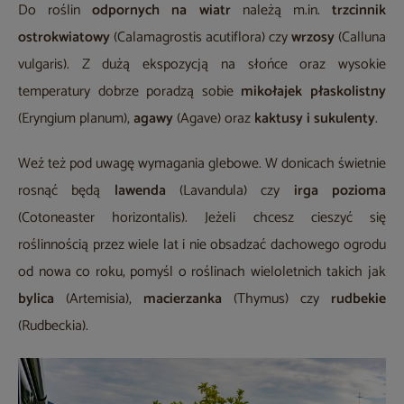
Do roślin
odpornych na wiatr
należą m.in.
trzcinnik
ostrokwiatowy
(Calamagrostis acutiflora) czy
wrzosy
(Calluna
vulgaris). Z dużą ekspozycją na słońce oraz wysokie
temperatury dobrze poradzą sobie
mikołajek płaskolistny
(Eryngium planum),
agawy
(Agave) oraz
kaktusy i sukulenty
.
Weź też pod uwagę wymagania glebowe. W donicach świetnie
rosnąć będą
lawenda
(Lavandula) czy
irga pozioma
(Cotoneaster horizontalis). Jeżeli chcesz cieszyć się
roślinnością przez wiele lat i nie obsadzać dachowego ogrodu
od nowa co roku, pomyśl o roślinach wieloletnich takich jak
bylica
(Artemisia),
macierzanka
(Thymus) czy
rudbekie
(Rudbeckia).