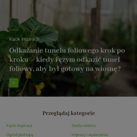
Kącik inspiracji
Odkażanie tunelu foliowego krok po
kroku – kiedy i czym odkazić tunel
foliowy, aby był gotowy na wiosnę?
Przeglądaj kategorie
Kącik inspiracji
Strefa relaksu
Ogród pod lupą
Imprezy i wydarzenia