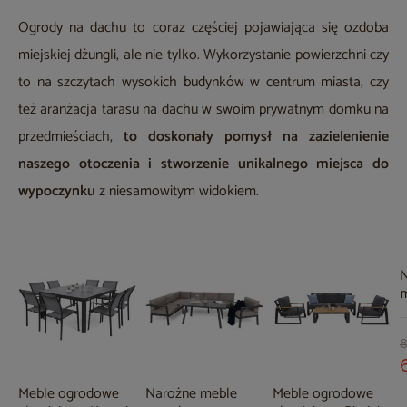
Ogrody na dachu to coraz częściej pojawiająca się ozdoba
miejskiej dżungli, ale nie tylko. Wykorzystanie powierzchni czy
to na szczytach wysokich budynków w centrum miasta, czy
też aranżacja tarasu na dachu w swoim prywatnym domku na
przedmieściach,
to doskonały pomysł na zazielenienie
naszego otoczenia i stworzenie unikalnego miejsca do
wypoczynku
z niesamowitym widokiem.
N
m
p
G
M
8
Meble ogrodowe
Narożne meble
Meble ogrodowe