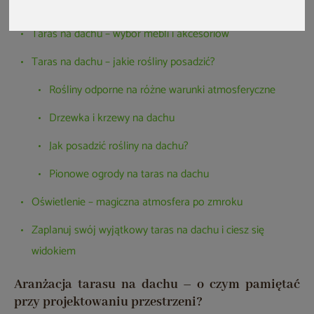
Taras na dachu – inspiracje na wykończenie podłogi
Taras na dachu – wybór mebli i akcesoriów
Taras na dachu – jakie rośliny posadzić?
Rośliny odporne na różne warunki atmosferyczne
Drzewka i krzewy na dachu
Jak posadzić rośliny na dachu?
Pionowe ogrody na taras na dachu
Oświetlenie – magiczna atmosfera po zmroku
Zaplanuj swój wyjątkowy taras na dachu i ciesz się
widokiem
Aranżacja tarasu na dachu – o czym pamiętać
przy projektowaniu przestrzeni?