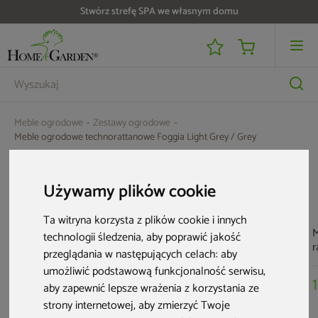
Stwórz strefę SPA we własnym domu
Meble ogrodowe
Zestawy ogrodowe
Meble ogrodowe technorattanowe Foggia Light Grey / Grey
Aktualne oferty
Używamy plików cookie
Ta witryna korzysta z plików cookie i innych
M
technologii śledzenia, aby poprawić jakość
r
przeglądania w następujących celach:
aby
B
umożliwić podstawową funkcjonalność serwisu
,
C
aby zapewnić lepsze wrażenia z korzystania ze
strony internetowej
,
aby zmierzyć Twoje