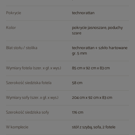
Pokrycie
technorattan
Kolor
pokrycie jasnoszare, poduchy
szare
Blat stołu / stolika
technorattan + szkło hartowane
gr. 5 mm
Wymiary fotela (szer. x gł. x wys.)
85 cm x 92 cm x 83 cm
Szerokość siedziska fotela
58 cm
Wymiary sofy (szer. x gł. x wys.)
204 cm x 92 cm x 83 cm
Szerokość siedziska sofy
176 cm
W komplecie
stół z szybą, sofa, 2 fotele