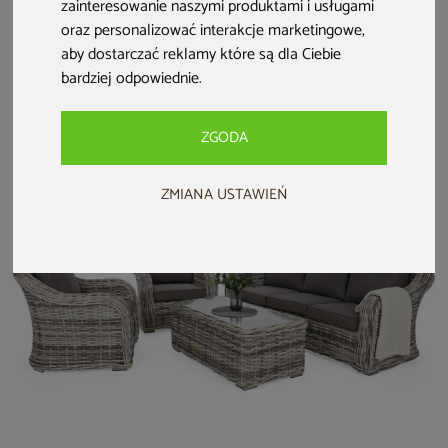
zainteresowanie naszymi produktami i usługami
Meble ogrodowe
Meble ogrodowe
Meble ogrodowe
technorattanowe
technorattanowe
aluminiowe Katania
oraz personalizować interakcje marketingowe
,
Alicante White /
Bergamo Grey /
Square Grey /
aby dostarczać reklamy które są dla Ciebie
Grey
Grey Melange
Window Grey 8+1
bardziej odpowiednie
.
3 699 zł
5 299 zł
2 299 zł
4 999 zł
1 999 zł
ZGODA
ZMIANA USTAWIEŃ