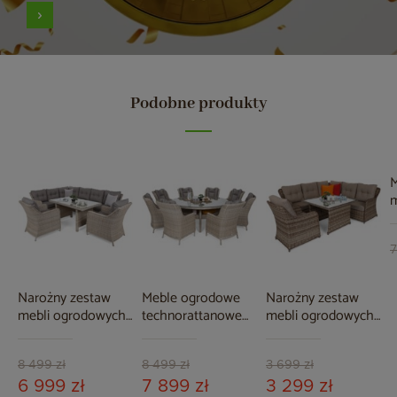
Podobne produkty
M
m
1
B
7
Narożny zestaw
Meble ogrodowe
Narożny zestaw
mebli ogrodowych
technorattanowe
mebli ogrodowych
lewy California
Bristol Round
Bergamo Ginger /
Beige / Beige
Elegant 180 cm
Brown Melange
Melange
Beige / Beige
8 499 zł
8 499 zł
3 699 zł
Melange 8+1
6 999 zł
7 899 zł
3 299 zł