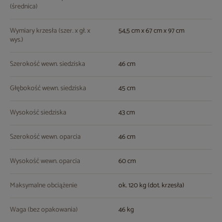
(średnica)
Wymiary krzesła (szer. x gł. x
54,5 cm x 67 cm x 97 cm
wys.)
Szerokość wewn. siedziska
46 cm
Głębokość wewn. siedziska
45 cm
Wysokość siedziska
43 cm
Szerokość wewn. oparcia
46 cm
Wysokość wewn. oparcia
60 cm
Maksymalne obciążenie
ok. 120 kg (dot. krzesła)
Waga (bez opakowania)
46 kg