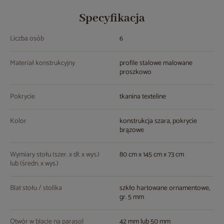
Specyfikacja
Liczba osób
6
Materiał konstrukcyjny
profile stalowe malowane
proszkowo
Pokrycie
tkanina texteline
Kolor
konstrukcja szara, pokrycie
brązowe
Wymiary stołu (szer. x dł. x wys.)
80 cm x 145 cm x 73 cm
lub (średn. x wys.)
Blat stołu / stolika
szkło hartowane ornamentowe,
gr. 5 mm
Otwór w blacie na parasol
42 mm lub 50 mm