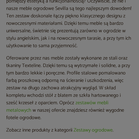
pomiędzy estetyką a funkcjonalnością? Oczywiście, że nie i
nasze meble ogrodowe Sevilla są tego najlepszym dowodem!
Ten zestaw doskonale łączy piękno klasycznego designu z
nowoczesnymi materiałami. Dzięki temu meble są bardzo
uniwersalne, świetnie się prezentują zarówno w ogrodzie w
stylu angielskim, jak i na nowoczesnym tarasie, a przy tym ich
użytkowanie to sama przyjemność.
Oferowane przez nas meble zostały wykonane ze stali oraz
tkaniny Texteline. Dzięki temu są wytrzymałe i solidne, a przy
tym bardzo lekkie i poręczne. Profile stalowe pomalowano
farbą proszkową odporną na ścieranie i uszkodzenia, więc
zestaw na długo zachowa atrakcyjny wygląd. W skład
kompletu wchodzi stół z blatem ze szkła hartowanego i
sześć krzeseł z oparciem. Oprócz
zestawów mebli
metalowych
w naszej ofercie znajdziesz również wygodne
fotele ogrodowe.
Zobacz inne produkty z kategorii
Zestawy ogrodowe
.