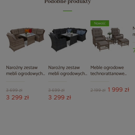
Podobne produkty
Nowość
N
m
l
/
p
Narożny zestaw
Narożny zestaw
Meble ogrodowe
mebli ogrodowych
mebli ogrodowych
technorattanowe
Bergamo Ginger /
Bergamo Grey /
Corfu Light Brown /
Brown Melange
Grey Melange
Beige Melange
1 999 zł
3 699 zł
3 699 zł
2 199 zł
3 299 zł
3 299 zł