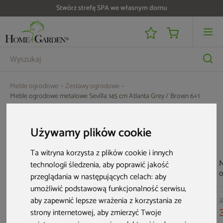
Stwórz strefę SPA we własnym domu
Meble ogrodowe
Zestawy ogrodowe
Meble ogrodowe metalowe Sevilla 145 cm Atlanta Grey / Brown 6+1
Aktualne oferty
Używamy plików cookie
Ta witryna korzysta z plików cookie i innych
Bestseller
N
technologii śledzenia, aby poprawić jakość
przeglądania w następujących celach:
aby
a
umożliwić podstawową funkcjonalność serwisu
,
G
aby zapewnić lepsze wrażenia z korzystania ze
G
3
strony internetowej
,
aby zmierzyć Twoje