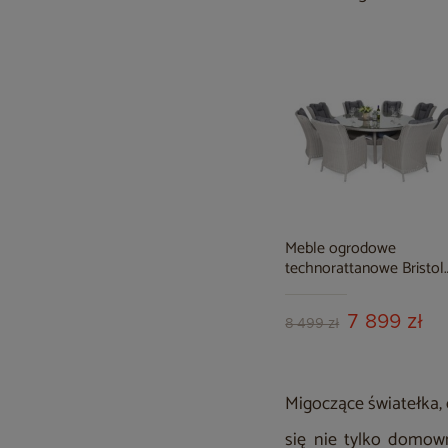
Meble ogrodowe
technorattanowe Bristol
Round Elegant 180 cm
White / Grey 8+1
7 899 zł
8 499 zł
Migoczące światełka, 
się nie tylko domow