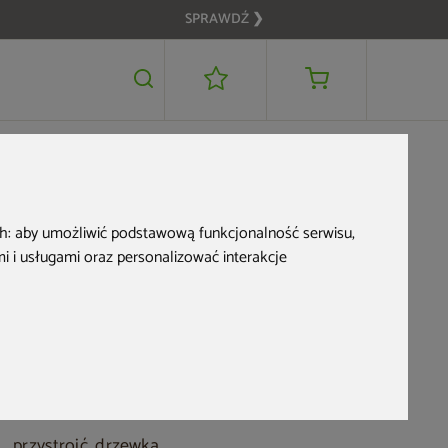
SPRAWDŹ ❯
d na
ch:
aby umożliwić podstawową funkcjonalność serwisu
,
 i usługami oraz personalizować interakcje
enia?
przystroić drzewka,