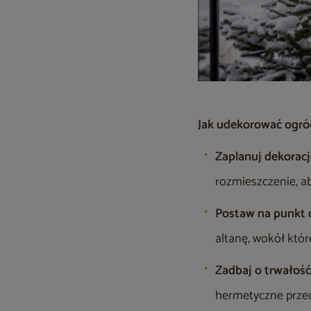
Jak udekorować ogró
Zaplanuj dekorac
rozmieszczenie, ab
Postaw na punkt 
altanę, wokół któ
Zadbaj o trwałoś
hermetyczne przed