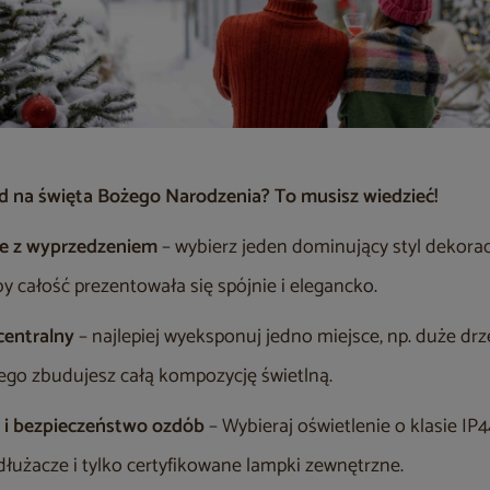
d na święta Bożego Narodzenia? To musisz wiedzieć!
je z wyprzedzeniem
– wybierz jeden dominujący styl dekoracj
y całość prezentowała się spójnie i elegancko.
centralny
– najlepiej wyeksponuj jedno miejsce, np. duże dr
rego zbudujesz całą kompozycję świetlną.
ć i bezpieczeństwo ozdób
– Wybieraj oświetlenie o klasie IP4
łużacze i tylko certyfikowane lampki zewnętrzne.