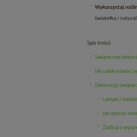
Wykorzystaj roślin
światełka i natura
Spis treści:
Świąteczne dekora
Jak udekorować og
Dekoracje świątecz
Lampki i świat
Jak wybrać św
Zadbaj o wystr