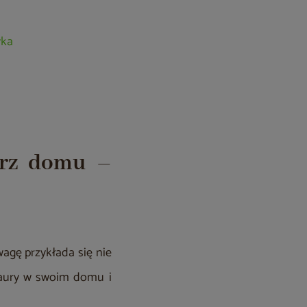
wka
trz domu –
agę przykłada się nie
 aury w swoim domu i