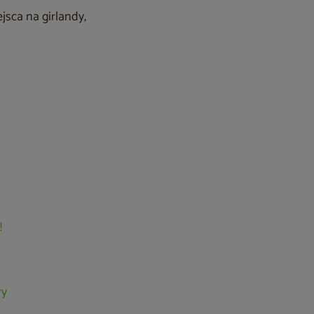
jsca na girlandy,
!
ry