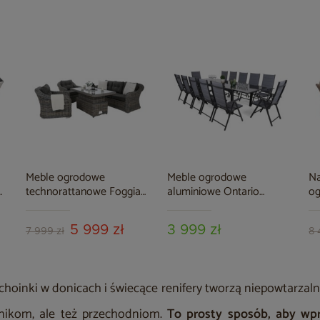
Meble ogrodowe
Meble ogrodowe
Na
technorattanowe Foggia
aluminiowe Ontario
og
Flex Silk Grey / Grey
200+100 cm Grey / Light
Ca
Melange
Grey Ibiza Grey / Window
M
5 999 zł
3 999 zł
Grey 12+1
7 999 zł
8 
choinki w donicach i świecące renifery tworzą niepowtarzalny
nikom, ale też przechodniom.
To prosty sposób, aby wp