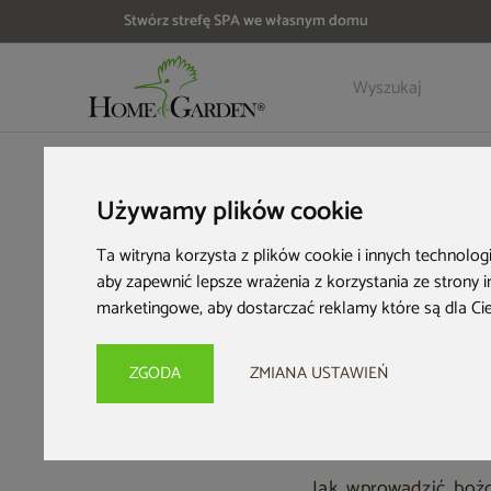
Stwórz strefę SPA we własnym domu
HOME & GARDEN
Inspiracje i porady
Kącik inspiracji
Jak 
Używamy plików cookie
Jak
Ta witryna korzysta z plików cookie i innych technolog
aby zapewnić lepsze wrażenia z korzystania ze strony 
świę
marketingowe
,
aby dostarczać reklamy które są dla Ci
ZGODA
ZMIANA USTAWIEŃ
Jak wprowadzić boż