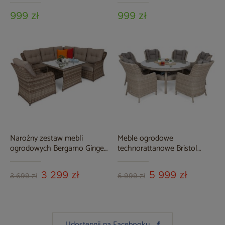
999 zł
999 zł
Narożny zestaw mebli
Meble ogrodowe
ogrodowych Bergamo Ginger
technorattanowe Bristol
/ Brown Melange
Round Elegant 150 cm Beige
/ Beige Melange 6+1
3 299 zł
5 999 zł
3 699 zł
6 999 zł
Udostępnij na Facebooku