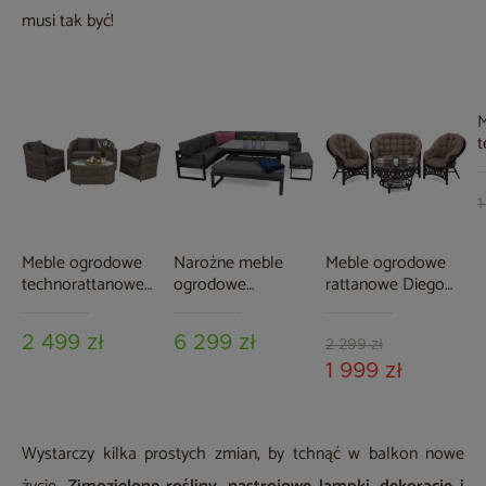
musi tak być!
M
t
P
B
1
Meble ogrodowe
Narożne meble
Meble ogrodowe
technorattanowe
ogrodowe
rattanowe Diego
Modena Silk Grey /
aluminiowe Neapol
Brown /
Melange
Grey / Grey
Cappuccino 3+1
2 499 zł
6 299 zł
Melange
2 299 zł
1 999 zł
Wystarczy kilka prostych zmian, by tchnąć w balkon nowe