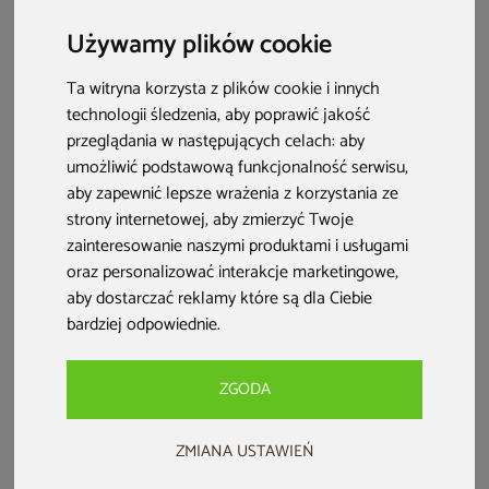
mieszkania nawet w chłodniejsze miesiące. Zobacz, jak
Używamy plików cookie
ożywić balkon zimą!
Ta witryna korzysta z plików cookie i innych
technologii śledzenia, aby poprawić jakość
przeglądania w następujących celach:
aby
umożliwić podstawową funkcjonalność serwisu
,
aby zapewnić lepsze wrażenia z korzystania ze
strony internetowej
,
aby zmierzyć Twoje
zainteresowanie naszymi produktami i usługami
oraz personalizować interakcje marketingowe
,
aby dostarczać reklamy które są dla Ciebie
bardziej odpowiednie
.
Balkon zimą – co warto wiedzieć?
ZGODA
Zrób porządki jesienią
– usuń liście z posadzki i
odpływów, oczyść powierzchnie i zabezpiecz meble oraz
ZMIANA USTAWIEŃ
donice przed mrozem.