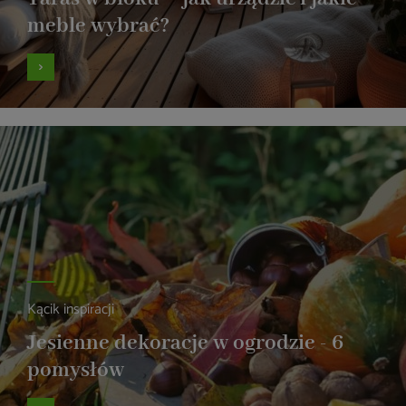
meble wybrać?
Kącik inspiracji
Jesienne dekoracje w ogrodzie - 6
pomysłów