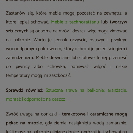
Zastanów się, które meble mogą pozostać na zewnątrz, a
które lepiej schować.
Meble z technorattanu
lub tworzyw
sztucznych
są odporne na mróz i deszcz, więc mogą zimować
na balkonie. Warto je jednak oczyścić, osuszyć i przykryć
wodoodpornym pokrowcem, który ochroni je przed śniegiem i
zabrudzeniem. Meble drewniane lub stalowe lepiej przenieść
do piwnicy albo schowka, ponieważ wilgoć i niskie
temperatury mogą im zaszkodzić.
Sprawdź również:
Sztuczna trawa na balkonie: aranżacje,
montaż i odporność na deszcz
Zwróć uwagę na doniczki –
terakotowe i ceramiczne mogą
pękać na mrozie
, gdy ziemia nasiąknięta wodą zamarznie.
Jeśli masz na balkonie gliniane donice, opróżnij je i schowaj na