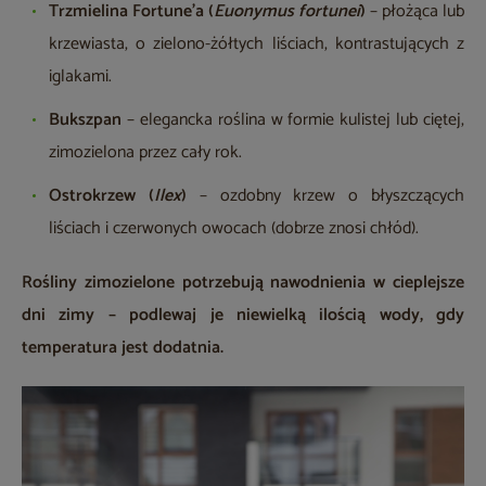
Trzmielina Fortune’a (
Euonymus fortunei
)
– płożąca lub
krzewiasta, o zielono-żółtych liściach, kontrastujących z
iglakami.
Bukszpan
– elegancka roślina w formie kulistej lub ciętej,
zimozielona przez cały rok.
Ostrokrzew (
Ilex
)
– ozdobny krzew o błyszczących
liściach i czerwonych owocach (dobrze znosi chłód).
Rośliny zimozielone potrzebują nawodnienia w cieplejsze
dni zimy – podlewaj je niewielką ilością wody, gdy
temperatura jest dodatnia.