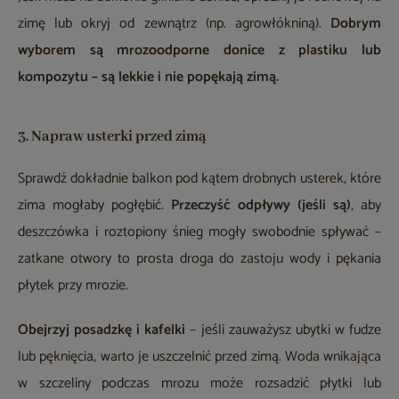
zimę lub okryj od zewnątrz (np. agrowłókniną).
Dobrym
wyborem są mrozoodporne donice z plastiku lub
kompozytu – są lekkie i nie popękają zimą.
3. Napraw usterki przed zimą
Sprawdź dokładnie balkon pod kątem drobnych usterek, które
zima mogłaby pogłębić.
Przeczyść odpływy (jeśli są)
, aby
deszczówka i roztopiony śnieg mogły swobodnie spływać –
zatkane otwory to prosta droga do zastoju wody i pękania
płytek przy mrozie.
Obejrzyj posadzkę i kafelki
– jeśli zauważysz ubytki w fudze
lub pęknięcia, warto je uszczelnić przed zimą. Woda wnikająca
w szczeliny podczas mrozu może rozsadzić płytki lub