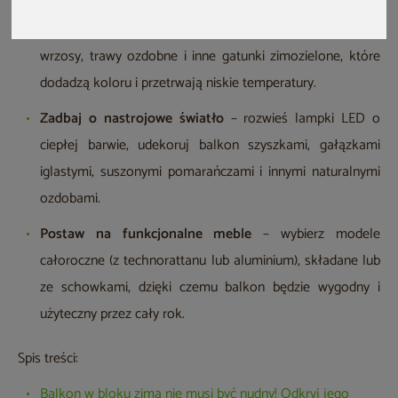
Wybierz odporne na chłód rośliny
– postaw na iglaki,
wrzosy, trawy ozdobne i inne gatunki zimozielone, które
dodadzą koloru i przetrwają niskie temperatury.
Zadbaj o nastrojowe światło
– rozwieś lampki LED o
ciepłej barwie, udekoruj balkon szyszkami, gałązkami
iglastymi, suszonymi pomarańczami i innymi naturalnymi
ozdobami.
Postaw na funkcjonalne meble
– wybierz modele
całoroczne (z technorattanu lub aluminium), składane lub
ze schowkami, dzięki czemu balkon będzie wygodny i
użyteczny przez cały rok.
Spis treści:
Balkon w bloku zimą nie musi być nudny! Odkryj jego