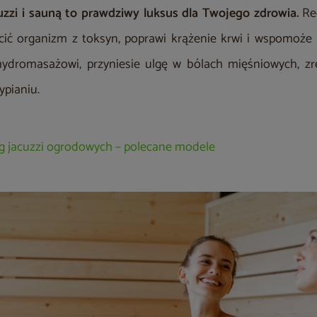
zzi i sauną to prawdziwy luksus dla Twojego zdrowia.
Re
ić organizm z toksyn, poprawi krążenie krwi i wspomoże r
i hydromasażowi, przyniesie ulgę w bólach mięśniowych, z
pianiu.
g jacuzzi ogrodowych – polecane modele