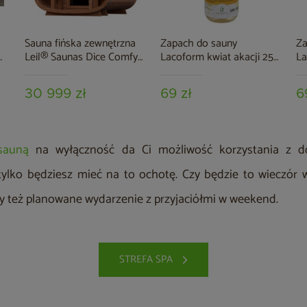
Sauna fińska zewnętrzna
Zapach do sauny
Za
Leil® Saunas Dice Comfy
Lacoform kwiat akacji 250
La
2.0 4-osobowa
ml
30 999 zł
69 zł
6
sauną
na wyłączność da Ci możliwość korzystania z dob
tylko będziesz mieć na to ochotę. Czy będzie to wieczór 
zy też planowane wydarzenie z przyjaciółmi w weekend.
STREFA SPA