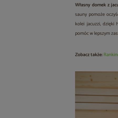
Własny domek z jacu
sauny pomoże oczyśc
kolei jacuzzi, dzięk
pomóc w lepszym zasy
Zobacz także:
Rankin