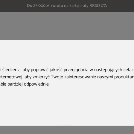
Do 25 000 zł zwrotu na kartę i raty RRSO 0%
 z sauną i jacuzzi – stwórz własne miejsce na urlop wypoczynkowy
ek z sauną i jacuz
ii śledzenia, aby poprawić jakość przeglądania w następujących cela
internetowej
,
aby zmierzyć Twoje zainteresowanie naszymi produktami
 własne miejsce n
ebie bardziej odpowiednie
.
wypoczynkowy