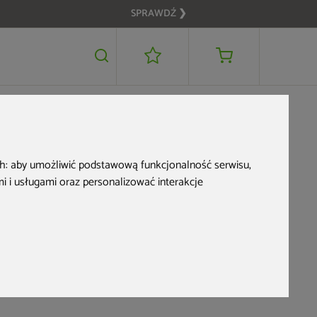
SPRAWDŹ ❯
zi –
ch:
aby umożliwić podstawową funkcjonalność serwisu
,
 i usługami oraz personalizować interakcje
a urlop