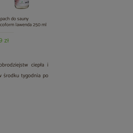
pach do sauny
Sauna fińska narożna
Sauna inf
coform lawenda 250 ml
Nordum Pure One 2-
Solea 2-o
osobowa naturalna
9 zł
6 649 zł
6 999 zł
5 699 zł
rodziejstw ciepła i
w środku tygodnia po