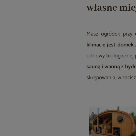
własne mie
Masz ogródek przy 
klimacie jest domek z
odnowy biologicznej p
sauną i wanną z hyd
skrępowania, w zacisz