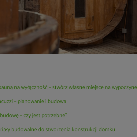
 sauną na wyłączność – stwórz własne miejsce na wypoczyn
acuzzi – planowanie i budowa
budowę – czy jest potrzebne?
riały budowalne do stworzenia konstrukcji domku