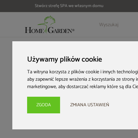
Stwórz strefę SPA we własnym domu
HOME & GARDEN
Inspiracje i porady
Strefa relaksu
Domek
Używamy plików cookie
Dom
Ta witryna korzysta z plików cookie i innych technolog
aby zapewnić lepsze wrażenia z korzystania ze strony 
stwórz
marketingowe
,
aby dostarczać reklamy które są dla Ci
ZGODA
ZMIANA USTAWIEŃ