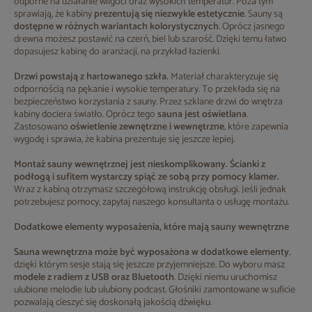
odporne na działanie wilgoci oraz wysokich temperatur. Poza tym
sprawiają, że kabiny
prezentują się niezwykle estetycznie
. Sauny są
dostępne w różnych wariantach kolorystycznych
. Oprócz jasnego
drewna możesz postawić na czerń, biel lub szarość. Dzięki temu łatwo
dopasujesz kabinę do aranżacji, na przykład łazienki.
Drzwi powstają z hartowanego szkła.
Materiał charakteryzuje się
odpornością na pękanie i wysokie temperatury. To przekłada się na
bezpieczeństwo korzystania z sauny. Przez szklane drzwi do wnętrza
kabiny dociera światło. Oprócz tego
sauna jest oświetlana
.
Zastosowano
oświetlenie zewnętrzne i wewnętrzne
, które zapewnia
wygodę i sprawia, że kabina prezentuje się jeszcze lepiej.
Montaż sauny wewnętrznej jest nieskomplikowany. Ścianki z
podłogą i sufitem wystarczy spiąć ze sobą przy pomocy klamer.
Wraz z kabiną otrzymasz szczegółową instrukcję obsługi. Jeśli jednak
potrzebujesz pomocy, zapytaj naszego konsultanta o usługę montażu.
Dodatkowe elementy wyposażenia, które mają sauny wewnętrzne
Sauna wewnętrzna
może być wyposażona w dodatkowe elementy
,
dzięki którym sesje stają się jeszcze przyjemniejsze. Do wyboru masz
modele z radiem z USB oraz Bluetooth
. Dzięki niemu uruchomisz
ulubione melodie lub ulubiony podcast. Głośniki zamontowane w suficie
pozwalają cieszyć się doskonałą jakością dźwięku.