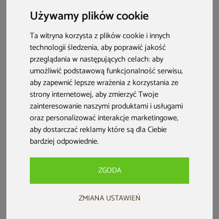
korzystanie
przyczyni się do oczyszczenia organizmu i poprawienia
krążenia
. To tam wyciszysz się po stresującej sytuacji. Z własnej sauny
Używamy plików cookie
możesz korzystać, gdy tylko poczujesz taką potrzebę – bez wychodzenia
z domu. Możesz zamontować ją w łazience lub oddzielnym,
Ta witryna korzysta z plików cookie i innych
przeznaczonym na kabinę pomieszczeniu.
technologii śledzenia, aby poprawić jakość
przeglądania w następujących celach:
aby
Sauna infrared Nordum Solea
Sauna infrared Nordum Solea
umożliwić podstawową funkcjonalność serwisu
,
2-osobowa WiFi brązowa
2-osobowa biała
aby zapewnić lepsze wrażenia z korzystania ze
strony internetowej
,
aby zmierzyć Twoje
zainteresowanie naszymi produktami i usługami
5 399 zł
5 399 zł
5 699 zł
5 699 zł
oraz personalizować interakcje marketingowe
,
darmowa dostawa
darmowa dostawa
aby dostarczać reklamy które są dla Ciebie
Dodaj do ulubionych
Dodaj do ulubionych
bardziej odpowiednie
.
Dodaj do porównania
Dodaj do porównania
ZGODA
Bestseller
PRZE-KORZYSTNIE
PRZE-KORZYSTNIE
ZMIANA USTAWIEŃ