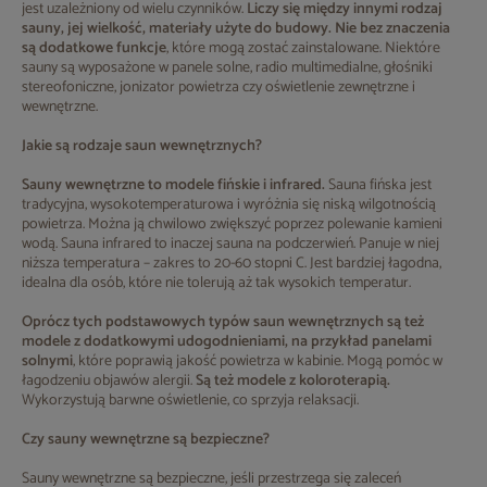
jest uzależniony od wielu czynników.
Liczy się między innymi rodzaj
sauny, jej wielkość, materiały użyte do budowy. Nie bez znaczenia
są dodatkowe funkcje
, które mogą zostać zainstalowane. Niektóre
sauny są wyposażone w panele solne, radio multimedialne, głośniki
stereofoniczne, jonizator powietrza czy oświetlenie zewnętrzne i
wewnętrzne.
Jakie są rodzaje saun wewnętrznych?
Sauny wewnętrzne to modele fińskie i infrared.
Sauna fińska jest
tradycyjna, wysokotemperaturowa i wyróżnia się niską wilgotnością
powietrza. Można ją chwilowo zwiększyć poprzez polewanie kamieni
wodą. Sauna infrared to inaczej sauna na podczerwień. Panuje w niej
niższa temperatura – zakres to 20-60 stopni C. Jest bardziej łagodna,
idealna dla osób, które nie tolerują aż tak wysokich temperatur.
Oprócz tych podstawowych typów saun wewnętrznych są też
modele z dodatkowymi udogodnieniami, na przykład panelami
solnymi
, które poprawią jakość powietrza w kabinie. Mogą pomóc w
łagodzeniu objawów alergii.
Są też modele z koloroterapią.
Wykorzystują barwne oświetlenie, co sprzyja relaksacji.
Czy sauny wewnętrzne są bezpieczne?
Sauny wewnętrzne są bezpieczne, jeśli przestrzega się zaleceń