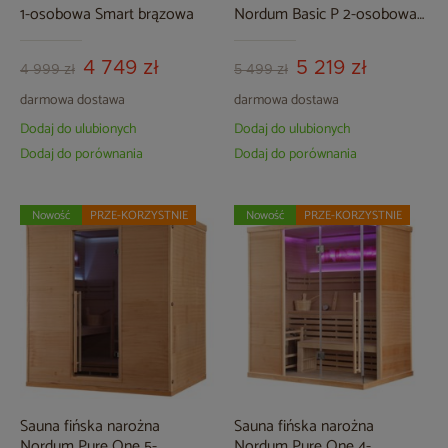
1-osobowa Smart brązowa
Nordum Basic P 2-osobowa
czarna
4 749 zł
5 219 zł
4 999 zł
5 499 zł
darmowa dostawa
darmowa dostawa
Dodaj do ulubionych
Dodaj do ulubionych
Dodaj do porównania
Dodaj do porównania
Nowość
PRZE-KORZYSTNIE
Nowość
PRZE-KORZYSTNIE
Sauna fińska narożna
Sauna fińska narożna
Nordum Pure One 5-
Nordum Pure One 4-