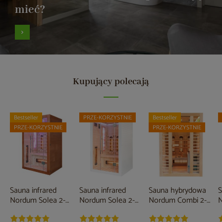
mieć?
Kupujący polecają
Bestseller
PRZE-KORZYSTNIE
Bestseller
PRZE-KORZYSTNIE
PRZE-KORZYSTNIE
Sauna infrared
Sauna infrared
Sauna hybrydowa
S
Nordum Solea 2-
Nordum Solea 2-
Nordum Combi 2-
N
osobowa WiFi
osobowa biała
osobowa naturalna
o
brązowa