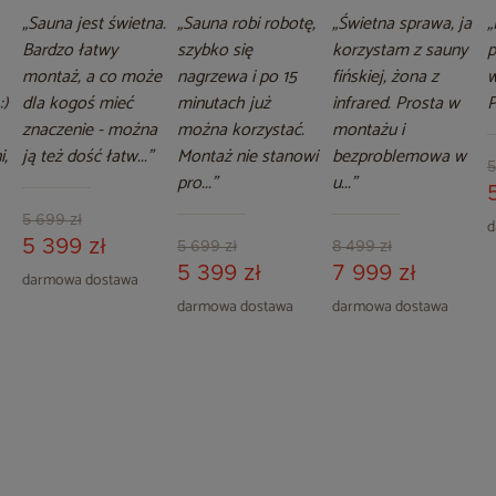
„Sauna jest świetna.
„Sauna robi robotę,
„Świetna sprawa, ja
„
Bardzo łatwy
szybko się
korzystam z sauny
p
montaż, a co może
nagrzewa i po 15
fińskiej, żona z
w
:)
dla kogoś mieć
minutach już
infrared. Prosta w
P
znaczenie - można
można korzystać.
montażu i
,
ją też dość łatw...”
Montaż nie stanowi
bezproblemowa w
5
pro...”
u...”
5 699 zł
d
5 399 zł
5 699 zł
8 499 zł
5 399 zł
7 999 zł
darmowa dostawa
darmowa dostawa
darmowa dostawa