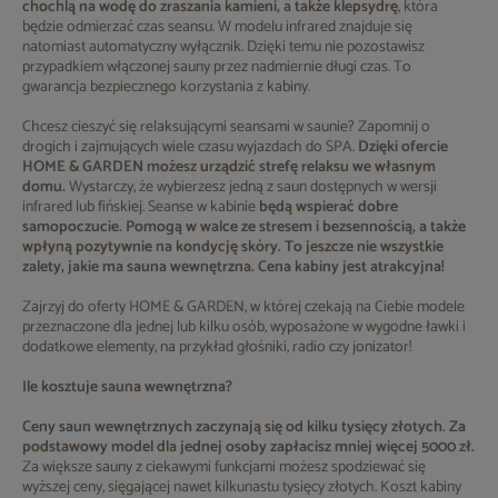
chochlą na wodę do zraszania kamieni, a także klepsydrę
, która
będzie odmierzać czas seansu. W modelu infrared znajduje się
natomiast automatyczny wyłącznik. Dzięki temu nie pozostawisz
przypadkiem włączonej sauny przez nadmiernie długi czas. To
gwarancja bezpiecznego korzystania z kabiny.
Chcesz cieszyć się relaksującymi seansami w saunie? Zapomnij o
drogich i zajmujących wiele czasu wyjazdach do SPA.
Dzięki ofercie
HOME & GARDEN możesz urządzić strefę relaksu we własnym
domu.
Wystarczy, że wybierzesz jedną z saun dostępnych w wersji
infrared lub fińskiej. Seanse w kabinie
będą wspierać dobre
samopoczucie. Pomogą w walce ze stresem i bezsennością, a także
wpłyną pozytywnie na kondycję skóry. To jeszcze nie wszystkie
zalety, jakie ma
sauna wewnętrzna. Cena
kabiny jest atrakcyjna!
Zajrzyj do oferty HOME & GARDEN, w której czekają na Ciebie modele
przeznaczone dla jednej lub kilku osób, wyposażone w wygodne ławki i
dodatkowe elementy, na przykład głośniki, radio czy jonizator!
Ile kosztuje sauna wewnętrzna?
Ceny saun wewnętrznych zaczynają się od kilku tysięcy złotych. Za
podstawowy model dla jednej osoby zapłacisz mniej więcej 5000 zł.
Za większe sauny z ciekawymi funkcjami możesz spodziewać się
wyższej ceny, sięgającej nawet kilkunastu tysięcy złotych. Koszt kabiny