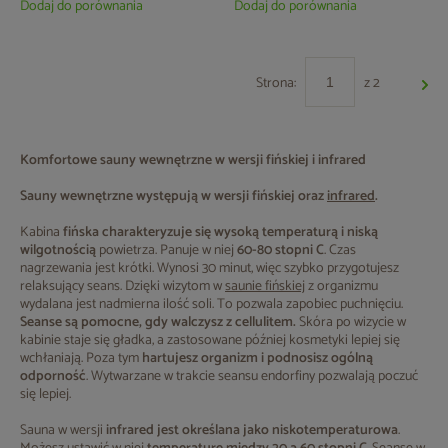
Dodaj do porównania
Dodaj do porównania
Strona:
z 2
Komfortowe sauny wewnętrzne w wersji fińskiej i infrared
Sauny wewnętrzne
występują w wersji fińskiej oraz
infrared
.
Kabina
fińska charakteryzuje się wysoką temperaturą i niską
wilgotnością
powietrza. Panuje w niej
60-80 stopni C
. Czas
nagrzewania jest krótki. Wynosi 30 minut, więc szybko przygotujesz
relaksujący seans. Dzięki wizytom w
saunie fińskiej
z organizmu
wydalana jest nadmierna ilość soli. To pozwala zapobiec puchnięciu.
Seanse są pomocne, gdy walczysz z cellulitem.
Skóra po wizycie w
kabinie staje się gładka, a zastosowane później kosmetyki lepiej się
wchłaniają. Poza tym
hartujesz organizm i podnosisz ogólną
odporność
. Wytwarzane w trakcie seansu endorfiny pozwalają poczuć
się lepiej.
Sauna w wersji
infrared jest określana jako niskotemperaturowa
.