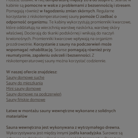
Możesz ustawić w niej
temperaturę między 20 a 60 stopni C
. Seanse w
kabinie są
pomocne w walce z problemami z bezsennością i stresem
.
Pomagają również
w łagodzeniu zmian skórnych
. Regularne
korzystanie z niskotemperaturowej sauny
pomoże Ci zadbać o
odporność organizmu
. Te kabiny wykorzystują promienniki kwarcowe,
które oddziałują na wierzchnią warstwę naskórka, warstwę skóry
właściwej. Docierają do tkanki podskórnej i wnikają do naczyń
krwionośnych. Promienniki kwarcowe wpływają na organizm
prozdrowotnie.
Korzystanie z sauny na podczerwień może
wspomagać rehabilitację.
Seanse
pomagają również przy
reumatyzmie, zapaleniu oskrzeli i bezsenności
. Z
niskotemperaturowej sauny można korzystać codziennie.
W naszej ofercie znajdziesz:
Sauny domowe suche
Sauny do mieszkania
Mini sauny domowe
Sauny domowe na podczerwień
Sauny fińskie domowe
Łatwe w montażu sauny wewnętrzne wykonane z solidnych
materiałów
Sauna wewnętrzna
jest wykonywana z wytrzymałego drewna.
Wykorzystywana jest między innymi
jodła kanadyjska
. Surowce są