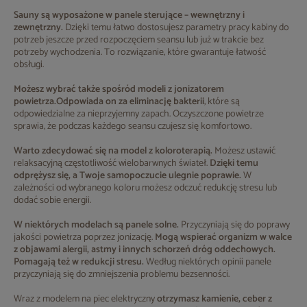
Sauny są wyposażone w panele sterujące – wewnętrzny i
zewnętrzny.
Dzięki temu łatwo dostosujesz parametry pracy kabiny do
potrzeb jeszcze przed rozpoczęciem seansu lub już w trakcie bez
potrzeby wychodzenia. To rozwiązanie, które gwarantuje łatwość
obsługi.
Możesz wybrać także spośród modeli z jonizatorem
powietrza.
Odpowiada on za eliminację bakterii
, które są
odpowiedzialne za nieprzyjemny zapach. Oczyszczone powietrze
sprawia, że podczas każdego seansu czujesz się komfortowo.
Warto zdecydować się na model z koloroterapią.
Możesz ustawić
relaksacyjną częstotliwość wielobarwnych świateł.
Dzięki temu
odprężysz się, a Twoje samopoczucie ulegnie poprawie.
W
zależności od wybranego koloru możesz odczuć redukcję stresu lub
dodać sobie energii.
W niektórych modelach są panele solne.
Przyczyniają się do poprawy
jakości powietrza poprzez jonizację.
Mogą wspierać organizm w walce
z objawami alergii, astmy i innych schorzeń dróg oddechowych.
Pomagają też w redukcji stresu.
Według niektórych opinii panele
przyczyniają się do zmniejszenia problemu bezsenności.
Wraz z modelem na piec elektryczny
otrzymasz kamienie, ceber z