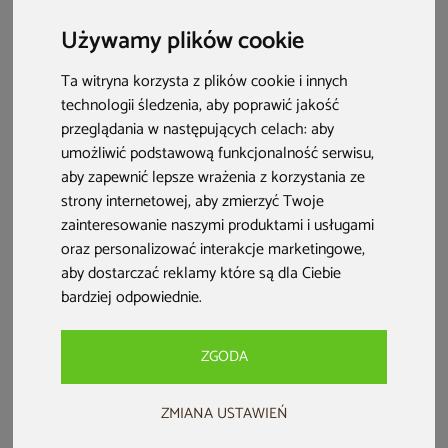
Używamy plików cookie
Ta witryna korzysta z plików cookie i innych
technologii śledzenia, aby poprawić jakość
przeglądania w następujących celach:
aby
umożliwić podstawową funkcjonalność serwisu
,
aby zapewnić lepsze wrażenia z korzystania ze
strony internetowej
,
aby zmierzyć Twoje
zainteresowanie naszymi produktami i usługami
oraz personalizować interakcje marketingowe
,
aby dostarczać reklamy które są dla Ciebie
Co musisz wiedzieć?
bardziej odpowiednie
.
Dopasuj jacuzzi do wielkości ogrodu i liczby
użytkowników (np. modele 3-, 5-, 6-osobowe),
aby
ZGODA
zapewnić komfort każdemu.
ZMIANA USTAWIEŃ
Zadbaj o dobrą izolację i system grzewczy
– skuteczny