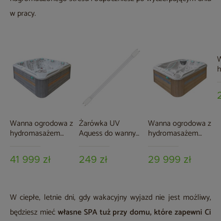
w pracy.
W
A
3
Wanna ogrodowa z
Żarówka UV
Wanna ogrodowa z
hydromasażem
Aquess do wanny
hydromasażem
Aquess Devotion
ogrodowej
Aquess Soulmate
7202 5-osobowa
3202 3-osobowa
41 999 zł
249 zł
29 999 zł
Sterling White /
OAK
W ciepłe, letnie dni, gdy wakacyjny wyjazd nie jest możliwy,
będziesz mieć
własne SPA tuż przy domu, które zapewni Ci