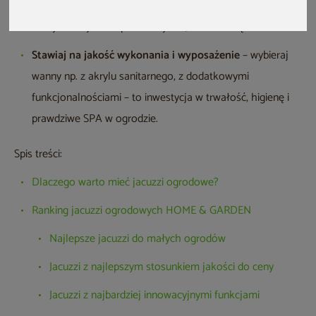
podgrzewacz oraz pokrywa termiczna pozwolą Ci
korzystać z jacuzzi przez cały rok, nawet zimą.
Stawiaj na jakość wykonania i wyposażenie
– wybieraj
wanny np. z akrylu sanitarnego, z dodatkowymi
funkcjonalnościami – to inwestycja w trwałość, higienę i
prawdziwe SPA w ogrodzie.
Spis treści:
Dlaczego warto mieć jacuzzi ogrodowe?
Ranking jacuzzi ogrodowych HOME & GARDEN
Najlepsze jacuzzi do małych ogrodów
Jacuzzi z najlepszym stosunkiem jakości do ceny
Jacuzzi z najbardziej innowacyjnymi funkcjami