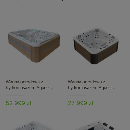
Wanna ogrodowa z
Wanna ogrodowa z
hydromasażem Aquess
hydromasażem Aquess
Ecstatic 8203 7-osobowa
Zenya 5202 Grey / Brown 5-
Sterling White / OAK
osobowa
52 999 zł
27 999 zł