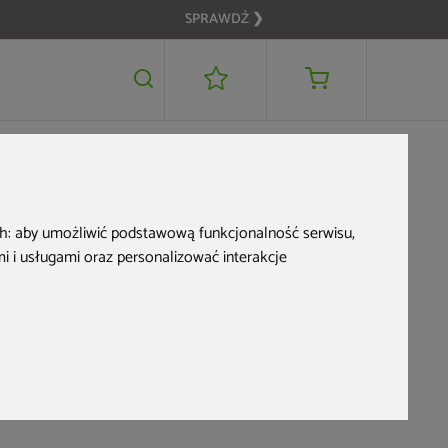
SPRAWDŹ ❯
i filtr
ch:
aby umożliwić podstawową funkcjonalność serwisu
,
 i usługami oraz personalizować interakcje
ażem