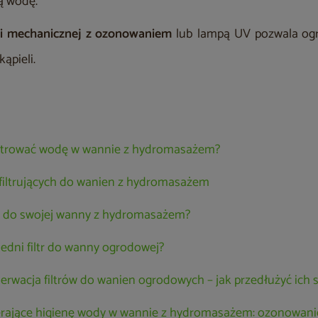
ą wodę.
cji mechanicznej z ozonowaniem
lub lampą UV pozwala ogra
ąpieli.
filtrować wodę w wannie z hydromasażem?
filtrujących do wanien z hydromasażem
rać do swojej wanny z hydromasażem?
edni filtr do wanny ogrodowej?
serwacja filtrów do wanien ogrodowych – jak przedłużyć ich
rające higienę wody w wannie z hydromasażem: ozonowanie