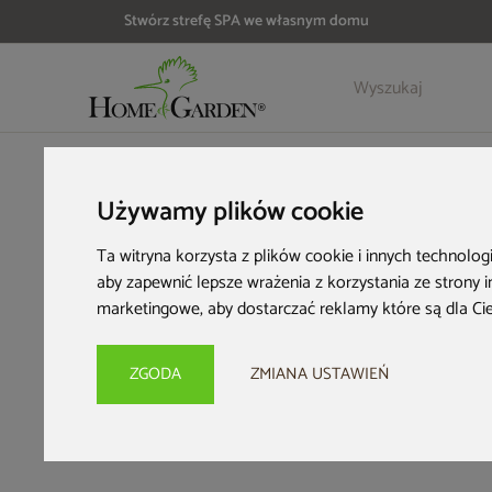
Stwórz strefę SPA we własnym domu
HOME & GARDEN
Inspiracje i porady
Strefa relaksu
Czyst
Używamy plików cookie
Czysta
Ta witryna korzysta z plików cookie i innych technolog
aby zapewnić lepsze wrażenia z korzystania ze strony 
do 
marketingowe
,
aby dostarczać reklamy które są dla Ci
ZGODA
ZMIANA USTAWIEŃ