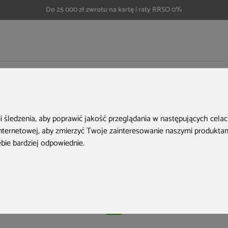
Do 25 000 zł zwrotu na kartę i raty RRSO 0%
a woda w kąpieli. Jaki filtr do wanny z hydromasażem wybrać?
 woda w kąpieli. Jak
ii śledzenia, aby poprawić jakość przeglądania w następujących cela
internetowej
,
aby zmierzyć Twoje zainteresowanie naszymi produktami
wanny z hydromas
ebie bardziej odpowiednie
.
wybrać?