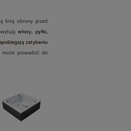
ą linią obrony przed
hwytują
włosy, pyłki,
apobiegają zatykaniu
o może prowadzić do