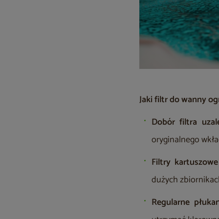
Jaki filtr do wanny 
Dobór filtra uza
oryginalnego wkła
Filtry kartuszow
dużych zbiornikach
Regularne płukan