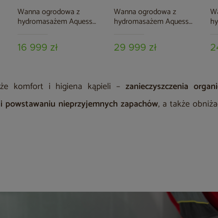
Wanna ogrodowa z
Wanna ogrodowa z
W
hydromasażem Aquess
hydromasażem Aquess
h
Zenya 22501
Zenya 7102 6-osobowa
Lu
16 999 zł
29 999 zł
2
że komfort i higiena kąpieli –
zanieczyszczenia organ
 i powstawaniu nieprzyjemnych zapachów
, a także obniż