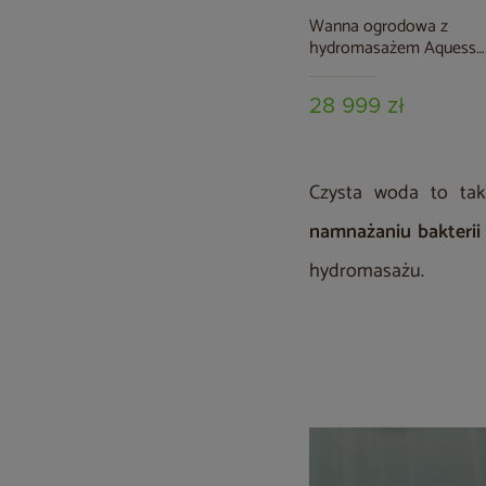
Wanna ogrodowa z
hydromasażem Aquess
Nevara 2752 3-osobowa
28 999 zł
Czysta woda to tak
namnażaniu bakterii
hydromasażu.