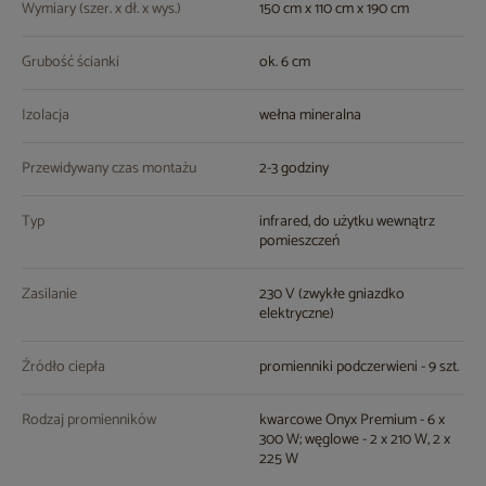
Wymiary (szer. x dł. x wys.)
150 cm x 110 cm x 190 cm
Grubość ścianki
ok. 6 cm
Izolacja
wełna mineralna
Przewidywany czas montażu
2-3 godziny
Typ
infrared, do użytku wewnątrz
pomieszczeń
Zasilanie
230 V (zwykłe gniazdko
elektryczne)
Źródło ciepła
promienniki podczerwieni - 9 szt.
Rodzaj promienników
kwarcowe Onyx Premium - 6 x
300 W; węglowe - 2 x 210 W, 2 x
225 W