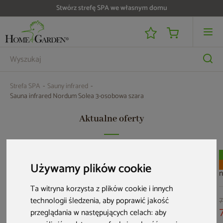
Do 25 000 zł zwrotu na kartę i raty RRSO 0%
Strefa SPA
Sauny infrared
Sauna infrared Nordum Solea 3-osobowa szara
Aktualne oferty
Nowość
PRZE-KORZYSTNIE
PRZE-KORZYSTNIE
S
Używamy plików cookie
n
P
Ta witryna korzysta z plików cookie i innych
o
technologii śledzenia, aby poprawić jakość
7
przeglądania w następujących celach:
aby