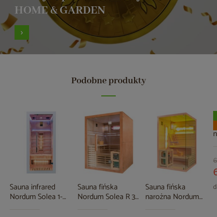
HOME & GARDEN
Podobne produkty
S
n
P
o
6
Sauna infrared
Sauna fińska
Sauna fińska
d
Nordum Solea 1-
Nordum Solea R 3-
narożna Nordum
osobowa biała
osobowa brązowa
Pure 2-osobowa
naturalna