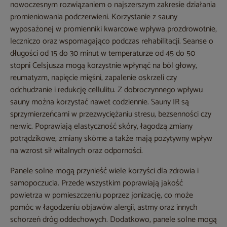
nowoczesnym rozwiązaniem o najszerszym zakresie działania
promieniowania podczerwieni. Korzystanie z sauny
wyposażonej w promienniki kwarcowe wpływa prozdrowotnie,
leczniczo oraz wspomagająco podczas rehabilitacji. Seanse o
długości od 15 do 30 minut w temperaturze od 45 do 50
stopni Celsjusza mogą korzystnie wpłynąć na ból głowy,
reumatyzm, napięcie mięśni, zapalenie oskrzeli czy
odchudzanie i redukcję cellulitu. Z dobroczynnego wpływu
sauny można korzystać nawet codziennie. Sauny IR są
sprzymierzeńcami w przezwyciężaniu stresu, bezsenności czy
nerwic. Poprawiają elastyczność skóry, łagodzą zmiany
potrądzikowe, zmiany skórne a także mają pozytywny wpływ
na wzrost sił witalnych oraz odporności.
Panele solne mogą przynieść wiele korzyści dla zdrowia i
samopoczucia. Przede wszystkim poprawiają jakość
powietrza w pomieszczeniu poprzez jonizację, co może
pomóc w łagodzeniu objawów alergii, astmy oraz innych
schorzeń dróg oddechowych. Dodatkowo, panele solne mogą