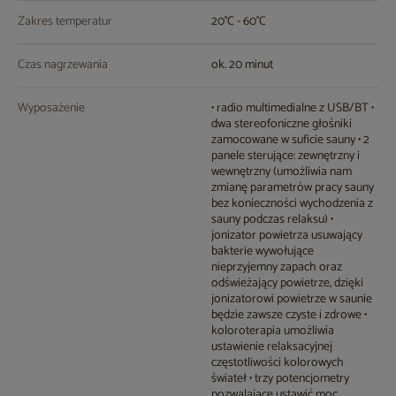
Zakres temperatur
20°C - 60°C
Czas nagrzewania
ok. 20 minut
Wyposażenie
• radio multimedialne z USB/BT •
dwa stereofoniczne głośniki
zamocowane w suficie sauny • 2
panele sterujące: zewnętrzny i
wewnętrzny (umożliwia nam
zmianę parametrów pracy sauny
bez konieczności wychodzenia z
sauny podczas relaksu) •
jonizator powietrza usuwający
bakterie wywołujące
nieprzyjemny zapach oraz
odświeżający powietrze, dzięki
jonizatorowi powietrze w saunie
będzie zawsze czyste i zdrowe •
koloroterapia umożliwia
ustawienie relaksacyjnej
częstotliwości kolorowych
świateł • trzy potencjometry
pozwalające ustawić moc