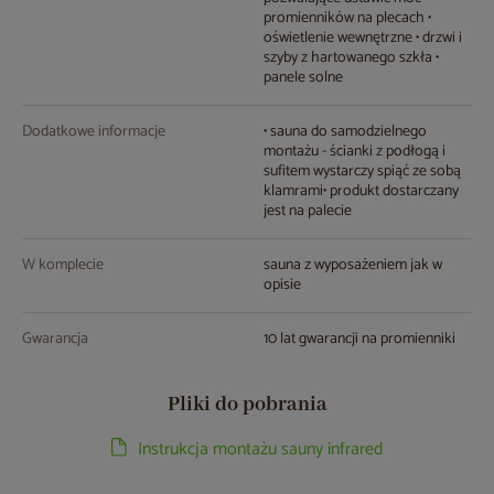
promienników na plecach •
oświetlenie wewnętrzne • drzwi i
szyby z hartowanego szkła •
panele solne
Dodatkowe informacje
• sauna do samodzielnego
montażu - ścianki z podłogą i
sufitem wystarczy spiąć ze sobą
klamrami• produkt dostarczany
jest na palecie
W komplecie
sauna z wyposażeniem jak w
opisie
Gwarancja
10 lat gwarancji na promienniki
Pliki do pobrania
Instrukcja montażu sauny infrared