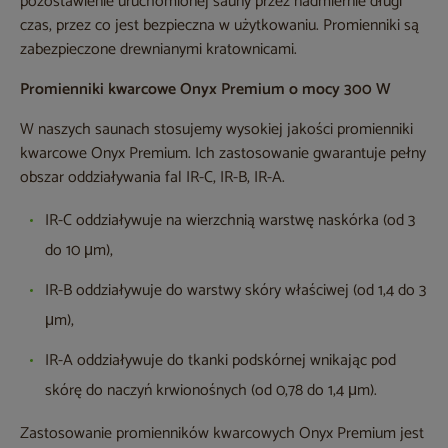
pozostawienie uruchomionej sauny przez nadmiernie długi
czas, przez co jest bezpieczna w użytkowaniu. Promienniki są
zabezpieczone drewnianymi kratownicami.
Promienniki kwarcowe Onyx Premium o mocy 300 W
W naszych saunach stosujemy wysokiej jakości promienniki
kwarcowe Onyx Premium. Ich zastosowanie gwarantuje pełny
obszar oddziaływania fal IR-C, IR-B, IR-A.
IR-C oddziaływuje na wierzchnią warstwę naskórka (od 3
do 10 μm),
IR-B oddziaływuje do warstwy skóry właściwej (od 1,4 do 3
μm),
IR-A oddziaływuje do tkanki podskórnej wnikając pod
skórę do naczyń krwionośnych (od 0,78 do 1,4 μm).
Zastosowanie promienników kwarcowych Onyx Premium jest