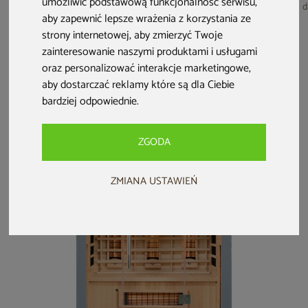
umożliwić podstawową funkcjonalność serwisu
,
Sauna fińska Leil®
Sauna hybrydowa
Sauna hybrydowa
d
aby zapewnić lepsze wrażenia z korzystania ze
Saunas Como 1-
Nordum Combi 3-
narożna Nordum
osobowa
osobowa brązowa
Combi 3-osobowa
strony internetowej
,
aby zmierzyć Twoje
brązowa
zainteresowanie naszymi produktami i usługami
18 999 zł
9 499 zł
9 999 zł
oraz personalizować interakcje marketingowe
,
8 999 zł
9 499 zł
aby dostarczać reklamy które są dla Ciebie
darmowa dostawa
darmowa dostawa
bardziej odpowiednie
.
ZGODA
ZMIANA USTAWIEŃ