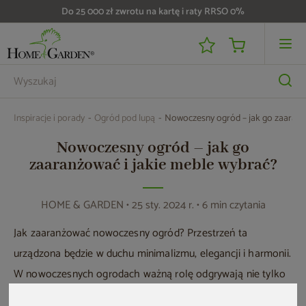
Do 25 000 zł zwrotu na kartę i raty RRSO 0%
Inspiracje i porady
Ogród pod lupą
Nowoczesny ogród – jak go zaaranżo
Nowoczesny ogród – jak go
zaaranżować i jakie meble wybrać?
HOME & GARDEN
• 25 sty. 2024 r. • 6 min czytania
Jak zaaranżować nowoczesny ogród? Przestrzeń ta
urządzona będzie w duchu minimalizmu, elegancji i harmonii.
W nowoczesnych ogrodach ważną rolę odgrywają nie tylko
rośliny i meble o geometrycznych, funkcjonalnych formach,