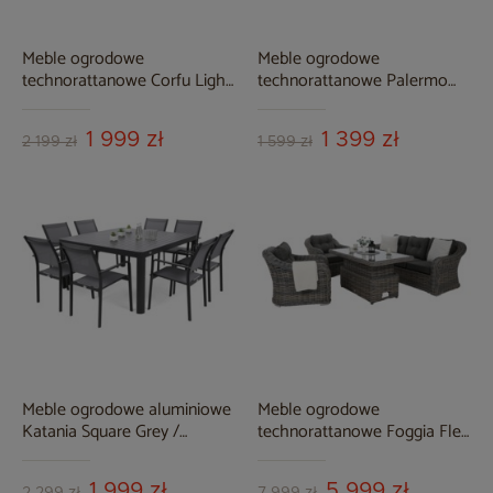
Meble ogrodowe
Meble ogrodowe
technorattanowe Corfu Light
technorattanowe Palermo
Brown / Beige Melange
Round Beige / Light Grey
1 999 zł
1 399 zł
2 199 zł
1 599 zł
Meble ogrodowe aluminiowe
Meble ogrodowe
Katania Square Grey /
technorattanowe Foggia Flex
Window Grey 8+1
Silk Grey / Grey Melange
1 999 zł
5 999 zł
2 299 zł
7 999 zł