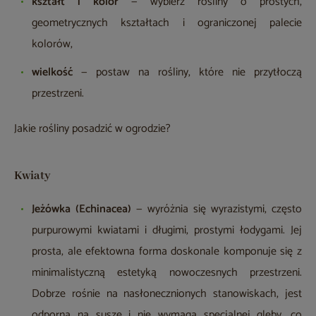
kształt i kolor
— wybierz rośliny o prostych,
geometrycznych kształtach i ograniczonej palecie
kolorów,
wielkość
— postaw na rośliny, które nie przytłoczą
przestrzeni.
Jakie rośliny posadzić w ogrodzie?
Kwiaty
Jeżówka (Echinacea)
— wyróżnia się wyrazistymi, często
purpurowymi kwiatami i długimi, prostymi łodygami. Jej
prosta, ale efektowna forma doskonale komponuje się z
minimalistyczną estetyką nowoczesnych przestrzeni.
Dobrze rośnie na nasłonecznionych stanowiskach, jest
odporna na suszę i nie wymaga specjalnej gleby, co