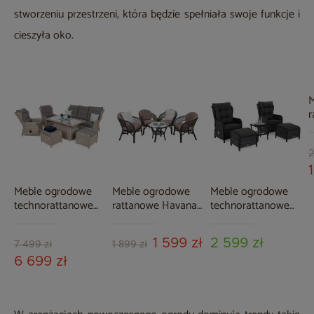
stworzeniu przestrzeni, która będzie spełniała swoje funkcje i
cieszyła oko.
M
r
H
2
Meble ogrodowe
Meble ogrodowe
Meble ogrodowe
technorattanowe
rattanowe Havana
technorattanowe
Memfis Beige /
Brown /
Sofia Grey / Grey
Beige Melange
Cappuccino 4+1
Melange
1 599 zł
2 599 zł
7 499 zł
1 899 zł
6 699 zł