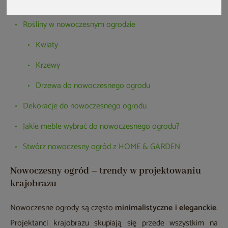
zacząć?
Rośliny w nowoczesnym ogrodzie
Kwiaty
Krzewy
Drzewa do nowoczesnego ogrodu
Dekoracje do nowoczesnego ogrodu
Jakie meble wybrać do nowoczesnego ogrodu?
Stwórz nowoczesny ogród z HOME & GARDEN
Nowoczesny ogród – trendy w projektowaniu
krajobrazu
Nowoczesne ogrody są często
minimalistyczne i eleganckie
.
Projektanci krajobrazu skupiają się przede wszystkim na