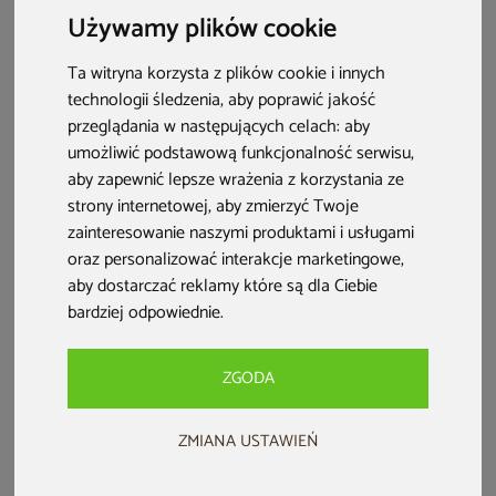
ale także technologia. Zobacz, jak może wyglądać taka
Używamy plików cookie
aranżacja!
Ta witryna korzysta z plików cookie i innych
technologii śledzenia, aby poprawić jakość
przeglądania w następujących celach:
aby
umożliwić podstawową funkcjonalność serwisu
,
aby zapewnić lepsze wrażenia z korzystania ze
strony internetowej
,
aby zmierzyć Twoje
zainteresowanie naszymi produktami i usługami
oraz personalizować interakcje marketingowe
,
aby dostarczać reklamy które są dla Ciebie
bardziej odpowiednie
.
ZGODA
Spis treści:
Nowoczesny ogród – trendy w projektowaniu krajobrazu
ZMIANA USTAWIEŃ
Planowanie i aranżacja nowoczesnego ogrodu – od czego