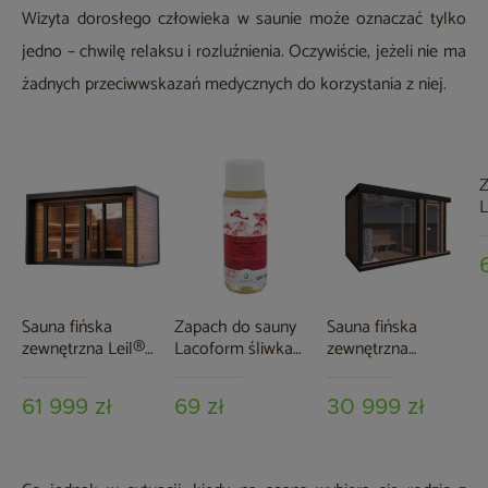
Wizyta dorosłego człowieka w saunie może oznaczać tylko
jedno – chwilę relaksu i rozluźnienia. Oczywiście, jeżeli nie ma
żadnych przeciwwskazań medycznych do korzystania z niej.
Z
L
p
Sauna fińska
Zapach do sauny
Sauna fińska
zewnętrzna Leil®
Lacoform śliwka
zewnętrzna
Saunas Patio L 5-
250 ml
TerModula z mini
osobowa
szatnią 373 x 210
61 999 zł
69 zł
30 999 zł
cm