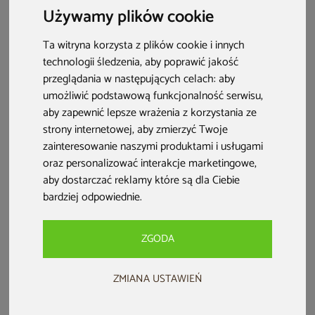
Używamy plików cookie
korzystanie z niej było bezpieczne!
Ta witryna korzysta z plików cookie i innych
technologii śledzenia, aby poprawić jakość
przeglądania w następujących celach:
aby
umożliwić podstawową funkcjonalność serwisu
,
aby zapewnić lepsze wrażenia z korzystania ze
strony internetowej
,
aby zmierzyć Twoje
zainteresowanie naszymi produktami i usługami
oraz personalizować interakcje marketingowe
,
aby dostarczać reklamy które są dla Ciebie
bardziej odpowiednie
.
Sauna dla dzieci – co musisz wiedzieć?
ZGODA
Sauna dla dzieci jest możliwa, ale wymaga ostrożności –
młody organizm reaguje inaczej niż dorosły, dlatego
ZMIANA USTAWIEŃ
najmłodsze dzieci nie powinny z niej korzystać.