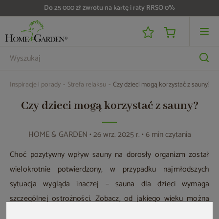
Do 25 000 zł zwrotu na kartę i raty RRSO 0%
Inspiracje i porady
Strefa relaksu
Czy dzieci mogą korzystać z sauny?
Czy dzieci mogą korzystać z sauny?
HOME & GARDEN
• 26 wrz. 2025 r. • 6 min czytania
Choć pozytywny wpływ sauny na dorosły organizm został
wielokrotnie potwierdzony, w przypadku najmłodszych
sytuacja wygląda inaczej – sauna dla dzieci wymaga
szczególnej ostrożności. Zobacz, od jakiego wieku można
zabrać dziecko do sauny i na co zwrócić uwagę, aby