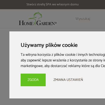
Stwórz strefę SPA we własnym domu
HOME & GARDEN
Inspiracje i porady
Strefa relaksu
Jacuz
Używamy plików cookie
Jacuzz
Ta witryna korzysta z plików cookie i innych technolog
aby zapewnić lepsze wrażenia z korzystania ze strony 
wie
marketingowe
,
aby dostarczać reklamy które są dla Ci
ZGODA
ZMIANA USTAWIEŃ