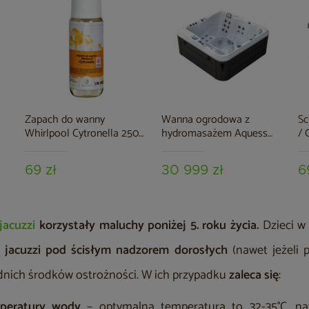
Zapach do wanny
Wanna ogrodowa z
Sc
Whirlpool Cytronella 250
hydromasażem Aquess
/ 
wa
ml
Nevara 3752 5-osobowa
o
69 zł
30 999 zł
6
jacuzzi
korzystały maluchy poniżej 5. roku życia.
Dzieci w
z jacuzzi pod ścisłym nadzorem dorosłych
(nawet jeżeli p
nich środków ostrożności. W ich przypadku
zaleca się
:
mperatury wody
– optymalna temperatura to 32-35°C, na