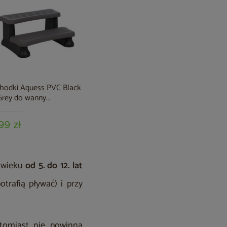
hodki Aquess PVC Black
Wanna ogrodowa z
Podnośni
Grey do wanny
hydromasażem Aquess
Aquess d
grodowej
Sensation 6102 3-osobowa
ogrodowe
Sterling White / OAK
99 zł
37 999 zł
2 499 z
 wieku
od 5. do 12. lat
otrafią pływać) i przy
tomiast nie powinna