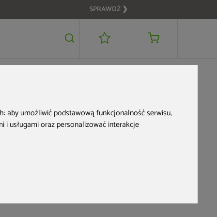
SPRAWDŹ ❯
jakiego
ch:
aby umożliwić podstawową funkcjonalność serwisu
,
 i usługami oraz personalizować interakcje
 dla