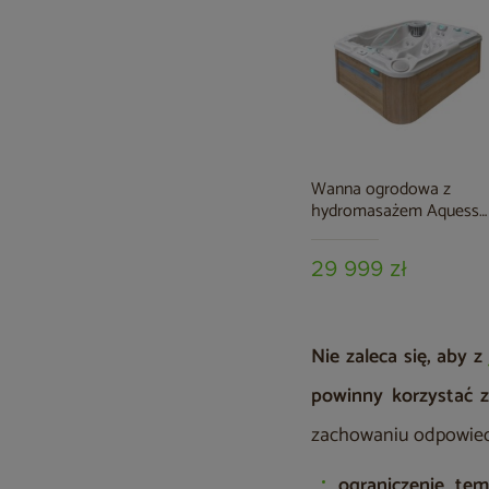
Wanna ogrodowa z
hydromasażem Aquess
Soulmate 3202 3-osobo
Sterling White / OAK
29 999 zł
Nie zaleca się, aby z
powinny korzystać 
zachowaniu odpowied
ograniczenie te