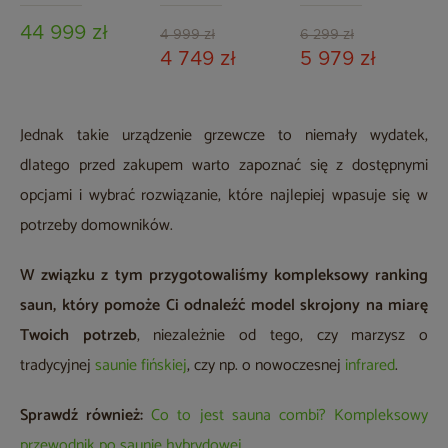
osobowa
czarna
44 999 zł
4 999 zł
6 299 zł
4 749 zł
5 979 zł
Jednak takie urządzenie grzewcze to niemały wydatek,
dlatego przed zakupem warto zapoznać się z dostępnymi
opcjami i wybrać rozwiązanie, które najlepiej wpasuje się w
potrzeby domowników.
W związku z tym przygotowaliśmy kompleksowy ranking
saun, który pomoże Ci odnaleźć model skrojony na miarę
Twoich potrzeb
, niezależnie od tego, czy marzysz o
tradycyjnej
saunie fińskiej
, czy np. o nowoczesnej
infrared
.
Sprawdź również:
Co to jest sauna combi? Kompleksowy
przewodnik po saunie hybrydowej