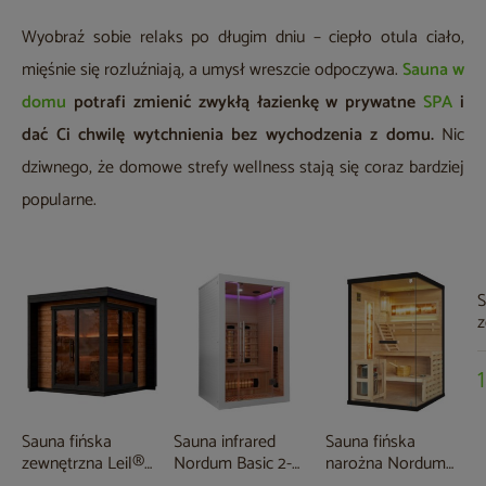
Wyobraź sobie relaks po długim dniu – ciepło otula ciało,
mięśnie się rozluźniają, a umysł wreszcie odpoczywa.
Sauna w
domu
potrafi zmienić zwykłą łazienkę w prywatne
SPA
i
dać Ci chwilę wytchnienia bez wychodzenia z domu.
Nic
dziwnego, że domowe strefy wellness stają się coraz bardziej
popularne.
S
z
N
x
Sauna fińska
Sauna infrared
Sauna fińska
zewnętrzna Leil®
Nordum Basic 2-
narożna Nordum
Saunas Patio S 4-
osobowa biała
Pure 2-osobowa