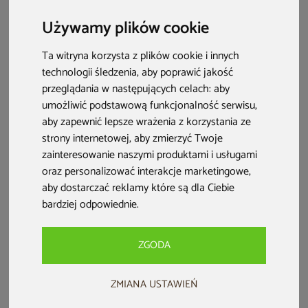
Używamy plików cookie
Ta witryna korzysta z plików cookie i innych
technologii śledzenia, aby poprawić jakość
przeglądania w następujących celach:
aby
umożliwić podstawową funkcjonalność serwisu
,
aby zapewnić lepsze wrażenia z korzystania ze
strony internetowej
,
aby zmierzyć Twoje
zainteresowanie naszymi produktami i usługami
oraz personalizować interakcje marketingowe
,
Ranking saun – co musisz wiedzieć?
aby dostarczać reklamy które są dla Ciebie
Wybierz typ sauny dopasowany do siebie –
fińska
bardziej odpowiednie
.
zapewnia intensywne ciepło, infrared delikatnie
rozgrzewa, a combi łączy to, co najlepsze z obu
ZGODA
rozwiązań.
ZMIANA USTAWIEŃ
Zwróć uwagę na takie parametry jak m.in.:
moc