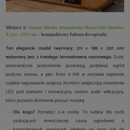
Miejsce 2:
Sauna fińska zewnętrzna Hanscraft Quadra
X 211 × 188 cm
– kompaktowy luksus do ogrodu
Ten elegancki model (wymiary: 211 × 188 × 220 cm)
wykonany jest z trwałego termodrewna sosnowego.
Duże,
panoramiczne przeszklenia pozwalają podziwiać ogród
podczas seansu, a piec Krios 9 kW w zestawie zapewnia
szybkie nagrzewanie wnętrza. Komfort zwiększają oświetlenie
LED pod ławkami i innowacyjny system audio wibracyjny,
który pozwala dosłownie poczuć muzykę.
Dla kogo?
Pomieści 2–4 osoby. To kabina dla osób
szukających nowoczesnej sauny ogrodowej o
kompaktowych wymiarach, idealnej na taras lub do