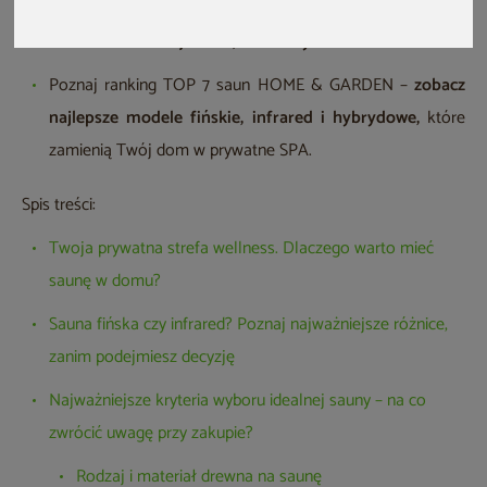
urządzenia, rodzaj drewna, liczba miejsc w kabinie i
dodatkowe funkcje (LED, audio czy Wi-Fi).
Poznaj ranking TOP 7 saun HOME & GARDEN –
zobacz
najlepsze modele fińskie, infrared i hybrydowe,
które
zamienią Twój dom w prywatne SPA.
Spis treści:
Twoja prywatna strefa wellness. Dlaczego warto mieć
saunę w domu?
Sauna fińska czy infrared? Poznaj najważniejsze różnice,
zanim podejmiesz decyzję
Najważniejsze kryteria wyboru idealnej sauny – na co
zwrócić uwagę przy zakupie?
Rodzaj i materiał drewna na saunę