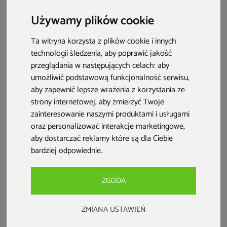
energetyzuje ciało, a delikatnym, kojącym ciepłem, które
Używamy plików cookie
rozluźnia każdy mięsień — wszystko w jednej kabinie.
Zobacz, jak działa sauna combi!
Ta witryna korzysta z plików cookie i innych
technologii śledzenia, aby poprawić jakość
przeglądania w następujących celach:
aby
umożliwić podstawową funkcjonalność serwisu
,
aby zapewnić lepsze wrażenia z korzystania ze
strony internetowej
,
aby zmierzyć Twoje
zainteresowanie naszymi produktami i usługami
oraz personalizować interakcje marketingowe
,
aby dostarczać reklamy które są dla Ciebie
bardziej odpowiednie
.
ZGODA
Sauna combi – co musisz wiedzieć?
ZMIANA USTAWIEŃ
Sauna combi (hybrydowa)
łączy zalety sauny fińskiej
(suchej) i parowej lub też sauny fińskiej i infrared w