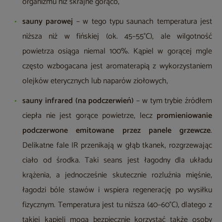
organizmu niż skrajne gorąco,
sauny parowej
– w tego typu saunach temperatura jest
niższa niż w fińskiej (ok. 45–55°C), ale wilgotność
powietrza osiąga niemal 100%. Kąpiel w gorącej mgle
często wzbogacana jest aromaterapią z wykorzystaniem
olejków eterycznych lub naparów ziołowych,
sauny infrared (na podczerwień)
– w tym trybie źródłem
ciepła nie jest gorące powietrze, lecz
promieniowanie
podczerwone emitowane przez panele grzewcze
.
Delikatne fale IR przenikają w głąb tkanek, rozgrzewając
ciało od środka. Taki seans jest łagodny dla układu
krążenia, a jednocześnie skutecznie rozluźnia mięśnie,
łagodzi bóle stawów i wspiera regenerację po wysiłku
fizycznym. Temperatura jest tu niższa (40–60°C), dlatego z
takiej kąpieli mogą bezpiecznie korzystać także osoby