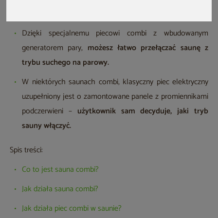
jednym urządzeniu.
Dzięki specjalnemu piecowi combi z wbudowanym
generatorem pary,
możesz łatwo przełączać saunę z
trybu suchego na parowy.
W niektórych saunach combi, klasyczny piec elektryczny
uzupełniony jest o zamontowane panele z promiennikami
podczerwieni –
użytkownik sam decyduje, jaki tryb
sauny włączyć.
Spis treści:
Co to jest sauna combi?
Jak działa sauna combi?
Jak działa piec combi w saunie?