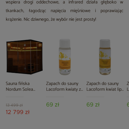
wspiera drogi oddechowe, a infrared działa głęboko w
tkankach, łagodząc napięcia mięśniowe i poprawiając
krążenie. Nic dziwnego, że wybór nie jest prosty!
Sauna fińska
Zapach do sauny
Zapach do sauny
Z
Nordum Solea
Lacoform kwiaty z
Lacoform kwiat lipy
L
Edge 5-osobowa
Montafon 250 ml
250 ml
s
czarna
69 zł
69 zł
13 499 zł
12 799 zł