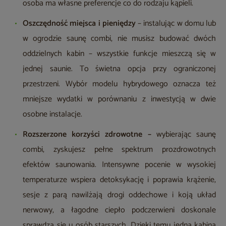
osoba ma własne preferencje co do rodzaju kąpieli.
Oszczędność miejsca i pieniędzy
– instalując w domu lub
w ogrodzie saunę combi, nie musisz budować dwóch
oddzielnych kabin – wszystkie funkcje mieszczą się w
jednej saunie. To świetna opcja przy ograniczonej
przestrzeni. Wybór modelu hybrydowego oznacza też
mniejsze wydatki w porównaniu z inwestycją w dwie
osobne instalacje.
Rozszerzone korzyści zdrowotne –
wybierając saunę
combi, zyskujesz pełne spektrum prozdrowotnych
efektów saunowania. Intensywne pocenie w wysokiej
temperaturze wspiera detoksykację i poprawia krążenie,
sesje z parą nawilżają drogi oddechowe i koją układ
nerwowy, a łagodne ciepło podczerwieni doskonale
sprawdza się u osób starszych. Dzięki temu jedna kabina