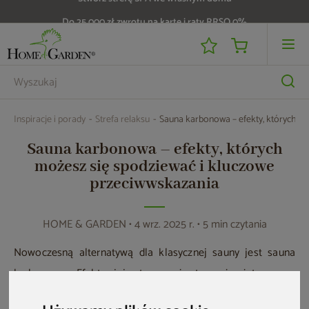
Do 25 000 zł zwrotu na kartę i raty RRSO 0%
Inspiracje i porady
Strefa relaksu
Sauna karbonowa – efekty, których m
Sauna karbonowa – efekty, których
możesz się spodziewać i kluczowe
przeciwwskazania
HOME & GARDEN
• 4 wrz. 2025 r. • 5 min czytania
Nowoczesną alternatywą dla klasycznej sauny jest sauna
karbonowa. Efekty jej stosowania to m.in. intensywne
pocenie i możliwość szybkiej redukcji obwodów ciała.