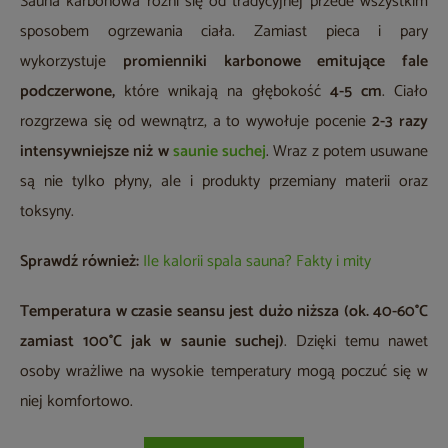
Sauna karbonowa różni się od tradycyjnej przede wszystkim
sposobem ogrzewania ciała. Zamiast pieca i pary
wykorzystuje
promienniki karbonowe
emitujące fale
podczerwone,
które wnikają na głębokość
4-5 cm
. Ciało
rozgrzewa się od wewnątrz, a to wywołuje pocenie
2-3 razy
intensywniejsze niż w
saunie suchej
. Wraz z potem usuwane
są nie tylko płyny, ale i produkty przemiany materii oraz
toksyny.
Sprawdź również:
Ile kalorii spala sauna? Fakty i mity
Temperatura w czasie seansu jest dużo niższa (ok. 40-60°C
zamiast 100°C jak w saunie suchej)
. Dzięki temu nawet
osoby wrażliwe na wysokie temperatury mogą poczuć się w
niej komfortowo.