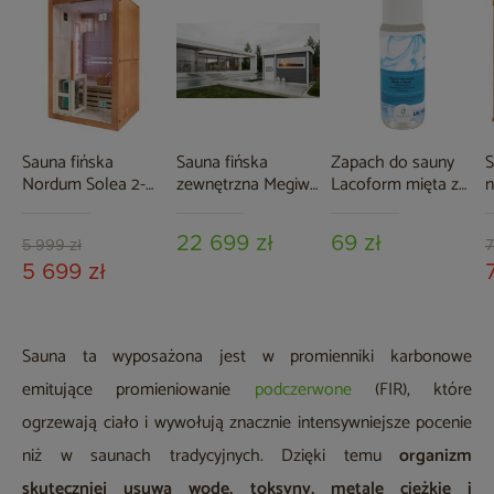
Sauna fińska
Sauna fińska
Zapach do sauny
S
Nordum Solea 2-
zewnętrzna Megiw
Lacoform mięta z
n
osobowa brązowa
Magnolia
Alaski 250 ml
S
n
22 699 zł
69 zł
5 999 zł
7
5 699 zł
Sauna ta wyposażona jest w promienniki karbonowe
emitujące promieniowanie
podczerwone
(FIR), które
ogrzewają ciało i wywołują znacznie intensywniejsze pocenie
niż w saunach tradycyjnych. Dzięki temu
organizm
skuteczniej usuwa wodę, toksyny, metale ciężkie i