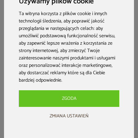
Używamy plików cookie
Sprawdź, jakie jeszcze korzyści może Ci przynieść regularne
korzystanie z tej formy relaksu!
Ta witryna korzysta z plików cookie i innych
technologii śledzenia, aby poprawić jakość
przeglądania w następujących celach:
aby
umożliwić podstawową funkcjonalność serwisu
,
aby zapewnić lepsze wrażenia z korzystania ze
strony internetowej
,
aby zmierzyć Twoje
zainteresowanie naszymi produktami i usługami
oraz personalizować interakcje marketingowe
,
aby dostarczać reklamy które są dla Ciebie
bardziej odpowiednie
.
ZGODA
Sauna karbonowa – co musisz wiedzieć?
ZMIANA USTAWIEŃ
Sauna karbonowa zapewnia głęboką detoksykację
organizmu
– obfite pocenie usuwa toksyny i metale
ciężkie, poprawia krążenie oraz łagodzi bóle mięśni,