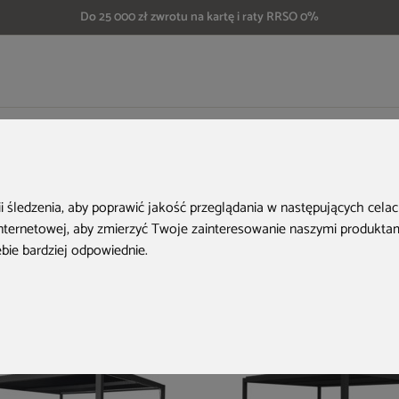
Do 25 000 zł zwrotu na kartę i raty RRSO 0%
we
Pergole Schatler Modern Alu
 Modern Alu
ii śledzenia, aby poprawić jakość przeglądania w następujących cela
internetowej
,
aby zmierzyć Twoje zainteresowanie naszymi produktami
ebie bardziej odpowiednie
.
któw
Bestseller