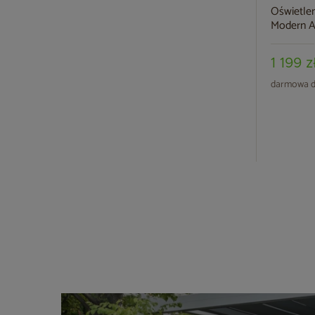
Oświetlen
Modern A
1 199 z
darmowa d