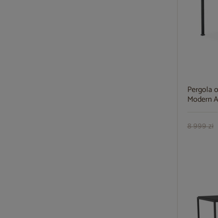
Pergola 
Modern A
8 999 zł