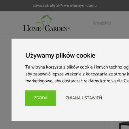
Stwórz strefę SPA we własnym domu
HOME & GARDEN
Architektura ogrodowa
Pergole ogrodo
Używamy plików cookie
Pergole Schatler
Ta witryna korzysta z plików cookie i innych technolog
aby zapewnić lepsze wrażenia z korzystania ze strony 
marketingowe
,
aby dostarczać reklamy które są dla Ci
15 produ
ZGODA
ZMIANA USTAWIEŃ
Bestseller