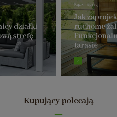
Kącik inspiracji
Jak zaproje
icy działki
ruchome żal
ową strefę
Funkcjonaln
tarasie
Kupujący polecają