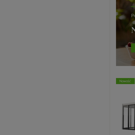
P
N
Nowość