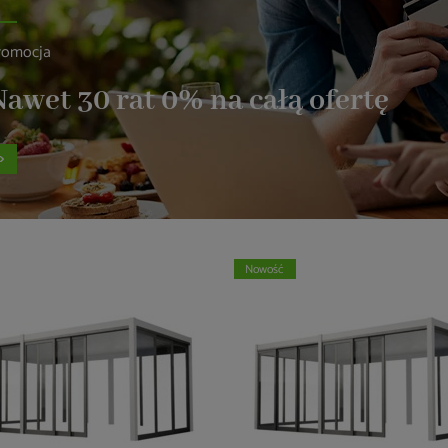
romocja
awet 30 rat 0% na całą ofertę
Nowość