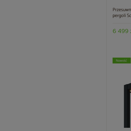
Przesuwn
pergoli S
6 499 
Nowość