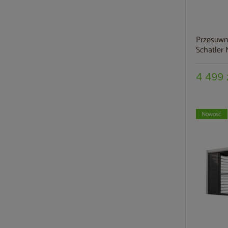
Przesuwna
Schatler 
4 499 
Nowość