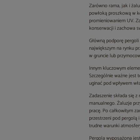
Zarówno rama, jak i żal
powłoką proszkową w kol
promieniowaniem UV. Zas
konserwacji i zachowa sw
Główną podporę pergoli s
największym na rynku pr
w gruncie lub przymocow
Innym kluczowym elemen
Szczególnie ważne jest 
uginać pod wpływem wła
Zadaszenie składa się z
manualnego. Żaluzje prz
pracę. Po całkowitym za
przestrzeni pod pergolą
trudne warunki atmosfer
Pergola wyposażona jest