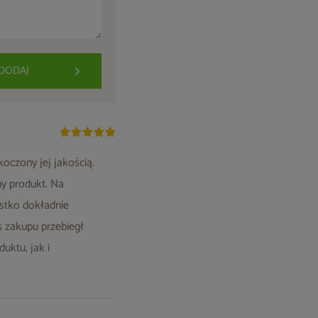
DODAJ
oczony jej jakością.
ny produkt. Na
ystko dokładnie
es zakupu przebiegł
uktu, jak i