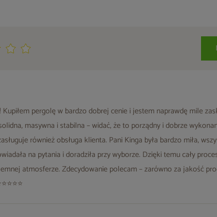
 Kupiłem pergolę w bardzo dobrej cenie i jestem naprawdę mile zask
solidna, masywna i stabilna – widać, że to porządny i dobrze wykona
asługuje również obsługa klienta. Pani Kinga była bardzo miła, wsz
powiadała na pytania i doradziła przy wyborze. Dzięki temu cały proc
yjemnej atmosferze. Zdecydowanie polecam – zarówno za jakość prod
! ⭐⭐⭐⭐⭐