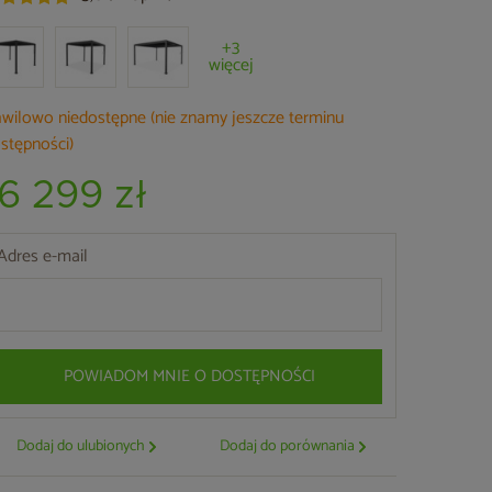
+3
więcej
wilowo niedostępne (nie znamy jeszcze terminu
stępności)
16 299 zł
Adres e-mail
POWIADOM MNIE O DOSTĘPNOŚCI
Dodaj do ulubionych
Dodaj do porównania