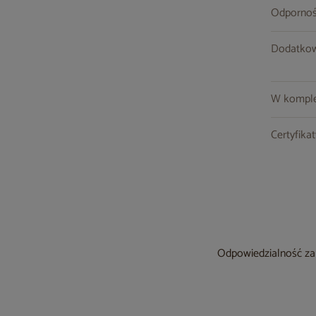
Odpornoś
Dodatkow
W komple
Certyfika
Odpowiedzialność za 