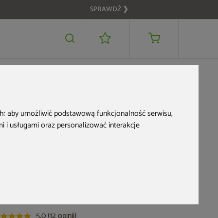
SPRAWDŹ ❯
16 299 zł
POWIADOM MNIE
ch:
aby umożliwić podstawową funkcjonalność serwisu
,
 i usługami oraz personalizować interakcje
Pergola ogrodowa
aluminiowa Schatler
Modern Alu 9x3 m
d produktu: 973289
5,0 (12 opinii)