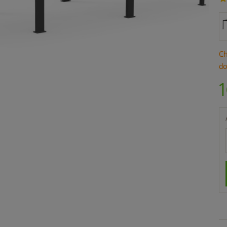
Ch
do