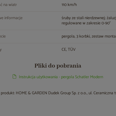
ć na wiatr
110 km/h
e informacje
śruby ze stali nierdzewnej; żaluz
regulowane w zakresie 0-90°
cie
pergola, 3 korbki, zestaw mont
ty
CE, TÜV
Pliki do pobrania
Instrukcja użytkowania - pergola Schatler Modern
produkt: HOME & GARDEN Dudek Group Sp. z o.o., ul. Ceramiczna 15