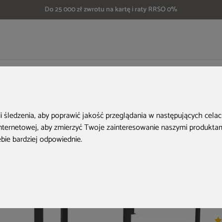
Do 25 000 zł zwrotu na kartę i raty RRSO 0%
we
Pergola ogrodowa aluminiowa Schatler Modern Alu 9x3 m
ii śledzenia, aby poprawić jakość przeglądania w następujących cela
internetowej
,
aby zmierzyć Twoje zainteresowanie naszymi produktami
ebie bardziej odpowiednie
.
Ko