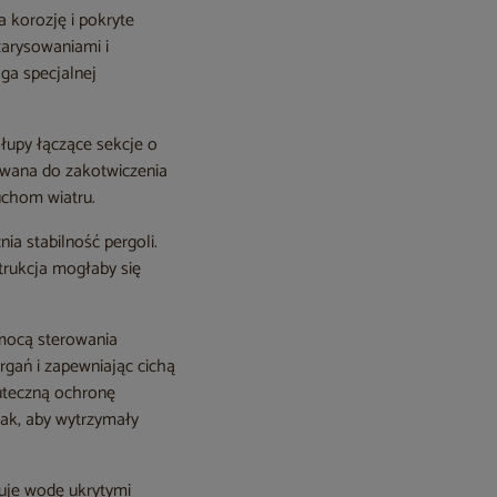
 korozję i pokryte
zarysowaniami i
ga specjalnej
słupy łączące sekcje o
owana do zakotwiczenia
uchom wiatru.
a stabilność pergoli.
trukcja mogłaby się
omocą sterowania
gań i zapewniając cichą
kuteczną ochronę
tak, aby wytrzymały
uje wodę ukrytymi