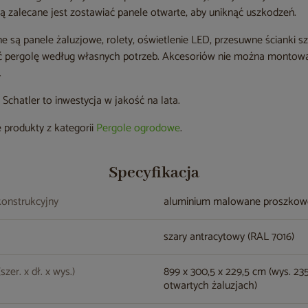
ą zalecane jest zostawiać panele otwarte, aby uniknąć uszkodzeń.
e są panele żaluzjowe, rolety, oświetlenie LED, przesuwne ścianki s
 pergolę według własnych potrzeb. Akcesoriów nie można montować 
.
chatler to inwestycja w jakość na lata.
 produkty z kategorii
Pergole ogrodowe
.
Specyfikacja
konstrukcyjny
aluminium malowane proszko
szary antracytowy (RAL 7016)
zer. x dł. x wys.)
899 x 300,5 x 229,5 cm (wys. 23
otwartych żaluzjach)