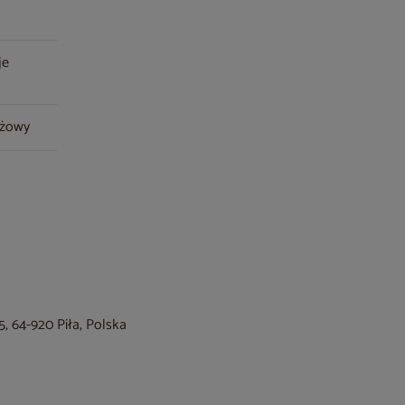
je
ażowy
, 64-920 Piła, Polska