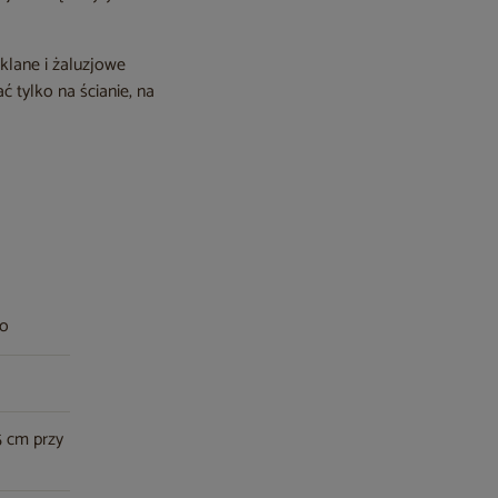
zklane i żaluzjowe
tylko na ścianie, na
wo
5 cm przy