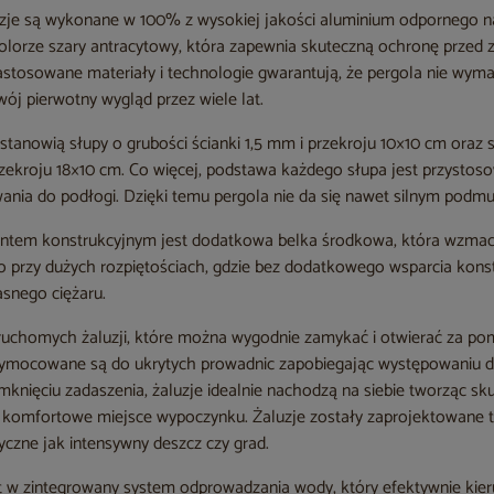
uzje są wykonane w 100% z wysokiej jakości aluminium odpornego na
orze szary antracytowy, która zapewnia skuteczną ochronę przed 
tosowane materiały i technologie gwarantują, że pergola nie wyma
ój pierwotny wygląd przez wiele lat.
tanowią słupy o grubości ścianki 1,5 mm i przekroju 10×10 cm oraz 
zekroju 18×10 cm. Co więcej, podstawa każdego słupa jest przystos
ania do podłogi. Dzięki temu pergola nie da się nawet silnym podm
tem konstrukcyjnym jest dodatkowa belka środkowa, która wzmacni
to przy dużych rozpiętościach, gdzie bez dodatkowego wsparcia kons
snego ciężaru.
 ruchomych żaluzji, które można wygodnie zamykać i otwierać za p
ymocowane są do ukrytych prowadnic zapobiegając występowaniu dr
mknięciu zadaszenia, żaluzje idealnie nachodzą na siebie tworząc s
 i komfortowe miejsce wypoczynku. Żaluzje zostały zaprojektowane 
yczne jak intensywny deszcz czy grad.
 w zintegrowany system odprowadzania wody, który efektywnie kier